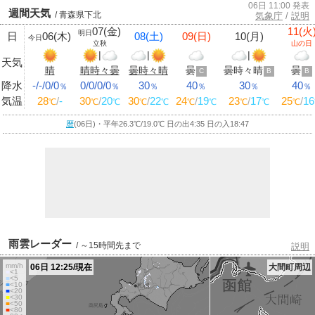
06日 11:00 発表
週間天気
/ 青森県下北
気象庁
/
説明
07(金)
11(火
明日
日
06(木)
08(土)
09(日)
10(月)
今日
立秋
山の日
|
|
|
天気
晴
晴時々曇
曇時々晴
曇
曇時々晴
曇
C
B
B
降水
-/-/0/0
0/0/0/0
30
40
30
40
％
％
％
％
％
％
気温
28
/
-
30
/
20
30
/
22
24
/
19
23
/
17
25
/
16
℃
℃
℃
℃
℃
℃
℃
℃
℃
℃
暦
(06日)・平年26.3
℃
/19.0
℃
日の出4:35 日の入18:47
雨雲レーダー
/ ～15時間先まで
説明
mm/h
06日 12:25/現在
大間町周辺
■
<1
■
<5
■
<10
■
<20
■
<30
■
<50
■
<80