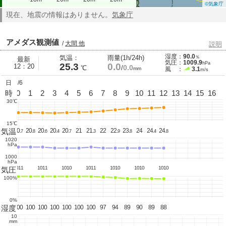
©気象庁
現在、地震の情報はありません。
気象庁
アメダス観測値
/
大間 他
説明
湿度：
90.0
気温：
雨量(1h/24h)
％
最新
気圧：
1009.9
hPa
25.3
0.0
12：20
0.0
℃
/
mm
風 ：
3.1
m/s
日
8/6
23
時
0
1
2
3
4
5
6
7
8
9
10
11
12
13
14
15
16
30℃
15℃
気温
20.
20.
20.
20.
20.
20.
21
21.
22
22.
23.
24
24.
24.
5
7
8
6
4
7
3
9
8
4
8
1020
hPa
1000
hPa
1011
1011
1010
1011
1010
1010
1010
気圧
100%
0%
湿度
100
100
100
100
100
100
100
100
97
94
89
90
89
88
10
mm