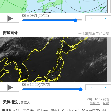
06日09時(20/22)
＜
＞
衛星画像
全域図(気象庁)
/
説明
06日12:20(72/72)
＜
＞
06日 10:32 発表
天気概況
/ 青森県
気象庁
/
説明
東北地方は、高気圧に緩やかに覆われていますが、湿った空気の影