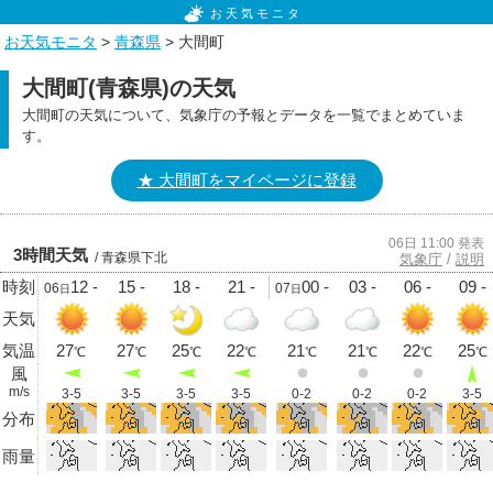
お天気モニタ
お天気モニタ
>
青森県
> 大間町
大間町(青森県)の天気
大間町の天気について、気象庁の予報とデータを一覧でまとめていま
す。
★ 大間町をマイページに登録
06日 11:00 発表
3時間天気
/ 青森県下北
気象庁
/
説明
時刻
12 -
15 -
18 -
21 -
00 -
03 -
06 -
09 -
06
07
日
日
天気
気温
27
27
25
22
21
21
22
25
℃
℃
℃
℃
℃
℃
℃
℃
風
m/s
3-5
3-5
3-5
3-5
0-2
0-2
0-2
3-5
分布
雨量