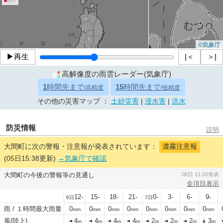
■
80<
©気象庁
▶再生
|＜
＞|
高解像度の雨雲レーダー(気象庁)
1
時間先まで
15
時間先まで
/高精度
/低精度
その他の災害マップ ：
土砂災害
|
浸水害
|
洪水
防災情報
説明
大間町に次の警報・注意報が発表されています：
濃霧注意報
(05日15:38更新)
→気象庁で確認
大間町の今後の警報等の見通し
06日 11:00発表
全項目表示
12-
15-
18-
21-
0-
3-
6-
9-
6日
7日
雨 / １時間最大雨量
0
0
0
0
0
0
0
0
mm
mm
mm
mm
mm
mm
mm
mm
風(陸上)
4
4
4
4
2
2
2
3
m
m
m
m
m
m
m
m