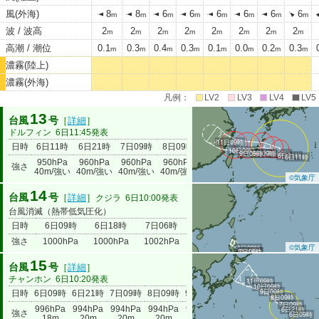
風(外海)
8
8
6
6
6
6
6
6
m
m
m
m
m
m
m
m
波 / 波高
2
2
2
2
2
2
2
2
m
m
m
m
m
m
m
m
高潮 / 潮位
0.1
0.3
0.4
0.3
0.1
0.0
0.2
0.3
m
m
m
m
m
m
m
m
濃霧(陸上)
濃霧(外海)
凡例：
LV2
LV3
LV4
LV5
13
台風
号
［
詳細
］
ドルフィン
6日11:45発表
11日09時
日時
6日11時
6日21時
7日09時
8日09時
9日09時
10日09時
11日09
10日09時
9日09時
8日09時
7日09時
6日21時
6日11時
950hPa
960hPa
960hPa
960hPa
960hPa
980hPa
985hP
強さ
40m/強い
40m/強い
40m/強い
40m/強い
35m/強い
23m
18m
©気象庁
14
台風
号
［
詳細
］
クジラ
6日10:00発表
台風消滅（熱帯低気圧化）
日時
6日09時
6日18時
7日06時
強さ
1000hPa
1000hPa
1002hPa
©気象庁
6日09時
6日18時
7日06時
15
台風
号
［
詳細
］
チャンホン
6日10:20発表
11日09時
10日09時
9日09時
日時
6日09時
6日21時
7日09時
8日09時
9日09時
10日09時
11日09時
8日09時
7日09時
996hPa
994hPa
994hPa
994hPa
994hPa
994hPa
994hPa
6日21時
強さ
6日09時
18m
20m
20m
20m
20m
20m
20m