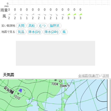
0
mm
雨量
0
0
0
0
0
0
0
0
0
0
0
0
0
0
風
1
2
2
1
1
2
2
1
2
1
2
3
3
3
大間
高松
むつ
脇野沢
近い観測地
気温
降水(1h)
降水(24h)
風
地図で見る
天気図
全域図(気象庁)
/
説明