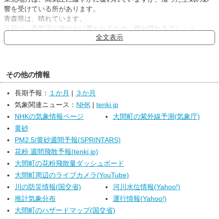
響を受けている所があります。
青森県は、晴れています。
６日は、高気圧に緩やかに覆われるため、概ね晴れるでしょう。
全文表示
７日は、高気圧に緩やかに覆われるため、晴れや曇りの見込みで
す。
その他の情報
長期予報：
１か月
|
３か月
気象関連ニュース：
NHK
|
tenki.jp
NHKの気象情報ページ
大間町の紫外線予測(気象庁)
黄砂
PM2.5/黄砂週間予報(SPRINTARS)
花粉 週間飛散予報(tenki.jp)
大間町の花粉飛散量ダッシュボード
大間町周辺のライブカメラ(YouTube)
川の防災情報(国交省)
河川水位情報(Yahoo!)
推計気象分布
運行情報(Yahoo!)
大間町のハザードマップ(国交省)