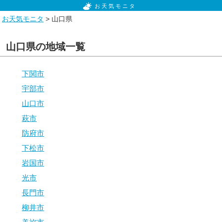
お天気モニタ
お天気モニタ
> 山口県
山口県の地域一覧
下関市
宇部市
山口市
萩市
防府市
下松市
岩国市
光市
長門市
柳井市