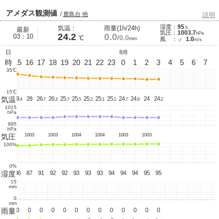
アメダス観測値
/
鹿島台 他
説明
湿度：
95
気温：
雨量(1h/24h)
％
最新
気圧：
1003.7
hPa
24.2
0.0
03：10
0.0
℃
/
mm
風 ：
1.0
m/s
日
8/8
14
時
15
16
17
18
19
20
21
22
23
0
1
2
3
4
5
6
7
35℃
15℃
気温
29.
29.
28
26.
26.
25.
25.
25.
25.
25.
24.
24.
24
24.
8
4
7
3
7
5
2
1
1
7
6
2
1015
hPa
995
hPa
1003
1003
1003
1004
1004
1003
1003
気圧
100%
0%
湿度
85
86
87
91
92
92
93
93
93
94
94
94
95
95
15
mm
0
mm
雨量
0
0
0
0
0
0
0
0
0
0
0
0
0
0