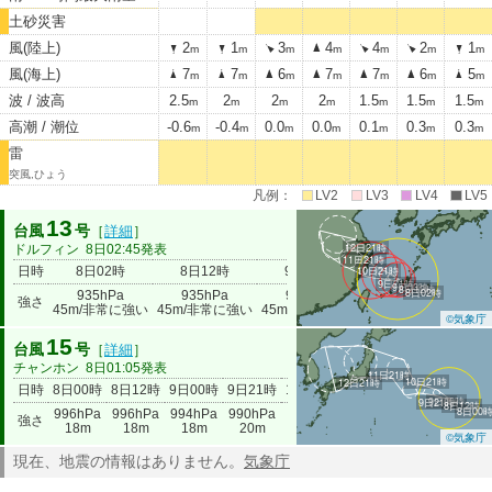
土砂災害
風(陸上)
2
1
3
4
4
2
1
m
m
m
m
m
m
m
風(海上)
7
7
6
7
7
6
5
m
m
m
m
m
m
m
波 / 波高
2.5
2
2
2
1.5
1.5
1.5
m
m
m
m
m
m
m
高潮 / 潮位
-0.6
-0.4
0.0
0.0
0.1
0.3
0.3
m
m
m
m
m
m
m
雷
突風,ひょう
凡例：
LV2
LV3
LV4
LV5
13
台風
号
［
詳細
］
12日21時
ドルフィン
8日02:45発表
11日21時
日時
8日02時
8日12時
9日00時
10日21時
9日21時
10日21時
9日21時
9日00時
8日12時
8日02時
935hPa
935hPa
935hPa
950hPa
980hPa
強さ
45m/非常に強い
45m/非常に強い
45m/非常に強い
40m/強い
20m
©気象庁
15
台風
号
［
詳細
］
チャンホン
8日01:05発表
11日21時
10日21時
12日21時
日時
8日00時
8日12時
9日00時
9日21時
10日21時
11日21時
12日21時
9日00時
9日21時
8日12時
8日00
996hPa
996hPa
994hPa
990hPa
985hPa
994hPa
強さ
996hPa
18m
18m
18m
20m
23m
18m
©気象庁
現在、地震の情報はありません。
気象庁