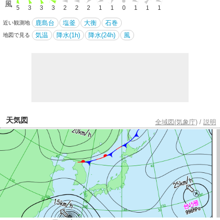
風
5
5
3
3
3
2
2
2
1
1
0
1
1
1
鹿島台
塩釜
大衡
石巻
近い観測地
気温
降水(1h)
降水(24h)
風
地図で見る
天気図
全域図(気象庁)
/
説明