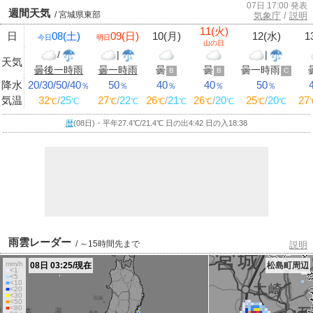
07日 17:00 発表
週間天気
/ 宮城県東部
気象庁
/
説明
11(火)
日
08(土)
09(日)
10(月)
12(水)
1
今日
明日
山の日
/
|
|
天気
曇後一時雨
曇一時雨
曇
曇
曇一時雨
B
B
C
降水
20/30/50/40
50
40
40
50
％
％
％
％
％
気温
32
/
25
27
/
22
26
/
21
26
/
20
25
/
20
27
℃
℃
℃
℃
℃
℃
℃
℃
℃
℃
暦
(08日)・平年27.4
℃
/21.4
℃
日の出4:42 日の入18:38
雨雲レーダー
/ ～15時間先まで
説明
mm/h
08日 03:25/現在
松島町周辺
■
<1
■
<5
■
<10
■
<20
■
<30
■
<50
■
<80