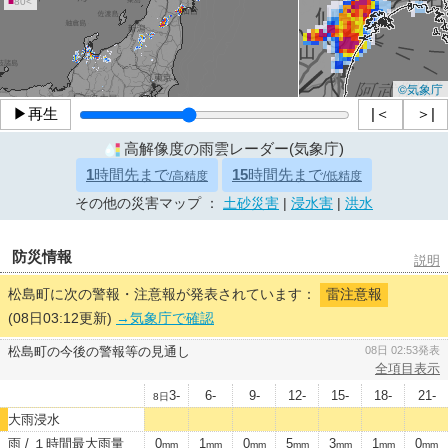
■
80<
©気象庁
▶再生
|＜
＞|
高解像度の雨雲レーダー(気象庁)
1
時間先まで
15
時間先まで
/高精度
/低精度
その他の災害マップ ：
土砂災害
|
浸水害
|
洪水
防災情報
説明
松島町に次の警報・注意報が発表されています：
雷注意報
(08日03:12更新)
→気象庁で確認
松島町の今後の警報等の見通し
08日 02:53発表
全項目表示
3-
6-
9-
12-
15-
18-
21-
8日
大雨浸水
雨 / １時間最大雨量
0
1
0
5
3
1
0
mm
mm
mm
mm
mm
mm
mm