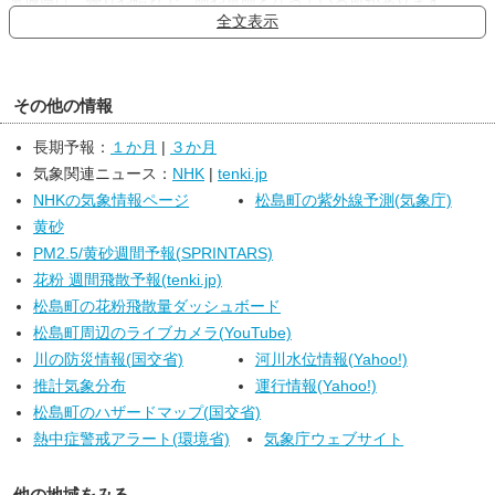
宮城県は、曇りや晴れで、雨や雷雨となっている所があります。
全文表示
７日夜は、湿った空気の影響により、曇りでしょう。大気の状態が
不安定となっているため、夜のはじめ頃にかけて雷を伴って激しい
雨の降る所がある見込みです。
８日は、気圧の谷や湿った空気の影響により、曇りや雨で、雷を伴
その他の情報
って非常に激しい雨の降る所があるでしょう。
【東北地方】
長期予報：
１か月
|
３か月
東北地方は、晴れや曇りですが、南部では雷を伴って非常に激しい
気象関連ニュース：
NHK
|
tenki.jp
雨が降っている所があります。
７日夜は、高気圧に緩やかに覆われるため、概ね晴れますが、大気
NHKの気象情報ページ
松島町の紫外線予測(気象庁)
の状態が不安定となっているため、夜のはじめ頃にかけて雷を伴っ
黄砂
て激しい雨の降る所があるでしょう。また、湿った空気の影響によ
PM2.5/黄砂週間予報(SPRINTARS)
り、太平洋側を中心に曇る所がある見込みです。
花粉 週間飛散予報(tenki.jp)
８日は、気圧の谷や湿った空気の影響により、曇りや雨で、午後は
松島町の花粉飛散量ダッシュボード
南部を中心に雷を伴って非常に激しい雨の降る所があるでしょう。
松島町周辺のライブカメラ(YouTube)
川の防災情報(国交省)
河川水位情報(Yahoo!)
推計気象分布
運行情報(Yahoo!)
松島町のハザードマップ(国交省)
熱中症警戒アラート(環境省)
気象庁ウェブサイト
他の地域をみる