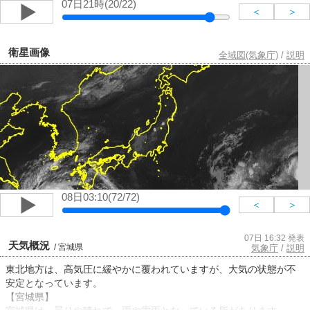
07日21時(20/22)
＜
＞
衛星画像
全域図(気象庁)
/
説明
08日03:10(72/72)
＜
＞
07日 16:32 発表
天気概況
/ 宮城県
気象庁
/
説明
東北地方は、高気圧に緩やかに覆われていますが、大気の状態が不
安定となっています。
【宮城県】