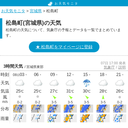
お天気モニタ
お天気モニタ
>
宮城県
> 松島町
松島町(宮城県)の天気
松島町の天気について、気象庁の予報とデータを一覧でまとめていま
す。
★ 松島町をマイページに登録
07日 17:00 発表
3時間天気
/ 宮城県東部
気象庁
/
説明
時刻
03 -
06 -
09 -
12 -
15 -
18 -
21 -
08
日
天気
気温
25
25
27
31
30
28
26
℃
℃
℃
℃
℃
℃
℃
風
m/s
0-2
0-2
3-5
3-5
3-5
3-5
0-2
分布
雨量