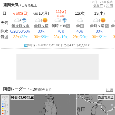
08日 17:00 発表
週間天気
/ 山形県最上
気象庁
/
説明
11(火)
日
09(日)
10(月)
12(水)
13(木)
今日
明日
山の日
/
|
|
|
天気
曇後時々雨
曇時々晴
曇時々雨
曇
曇時々晴
曇
C
B
A
降水
0/20/50/50
30
70
40
30
％
％
％
％
％
気温
32
/
22
30
/
20
28
/
19
29
/
20
30
/
21
3
℃
℃
℃
℃
℃
℃
℃
℃
℃
℃
暦
(09日)・平年30.1
℃
/20.8
℃
日の出4:47 日の入18:41
雨雲レーダー
/ ～15時間先まで
説明
mm/h
09日 03:05/現在
新庄市周辺
■
<1
■
<5
■
<10
■
<20
■
<30
■
<50
■
<80