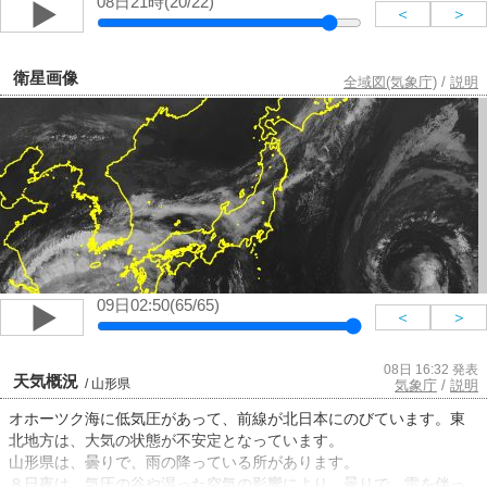
08日21時(20/22)
＜
＞
衛星画像
全域図(気象庁)
/
説明
09日02:50(65/65)
＜
＞
08日 16:32 発表
天気概況
/ 山形県
気象庁
/
説明
オホーツク海に低気圧があって、前線が北日本にのびています。東
北地方は、大気の状態が不安定となっています。
山形県は、曇りで、雨の降っている所があります。
８日夜は、気圧の谷や湿った空気の影響により、曇りで、雷を伴っ