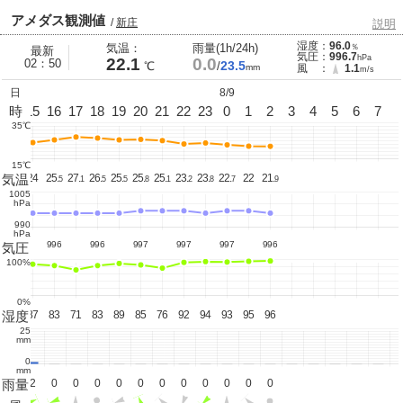
アメダス観測値
/
新庄
説明
湿度：
96.0
気温：
雨量(1h/24h)
％
最新
気圧：
996.7
hPa
22.1
0.0
02：50
23.5
℃
/
mm
風 ：
1.1
m/s
日
8/9
14
時
15
16
17
18
19
20
21
22
23
0
1
2
3
4
5
6
7
35℃
15℃
気温
23.
24
25.
27.
26.
25.
25.
25.
23.
23.
22.
22
21.
2
5
1
5
5
8
1
2
8
7
9
1005
hPa
990
hPa
996
996
996
997
997
997
996
気圧
100%
0%
湿度
89
87
83
71
83
89
85
76
92
94
93
95
96
25
mm
0
mm
雨量
21.
2
0
0
0
0
0
0
0
0
0
0
0
5