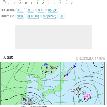
風
5
3
3
2
0
1
4
2
1
3
2
1
0
新庄
金山
向町
尾花沢
近い観測地
気温
降水(1h)
降水(24h)
風
地図で見る
天気図
全域図(気象庁)
/
説明