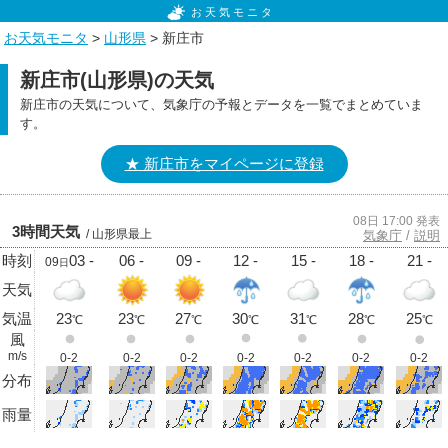
お天気モニタ
お天気モニタ
>
山形県
> 新庄市
新庄市(山形県)の天気
新庄市の天気について、気象庁の予報とデータを一覧でまとめていま
す。
★ 新庄市をマイページに登録
08日 17:00 発表
3時間天気
/ 山形県最上
気象庁
/
説明
時刻
03 -
06 -
09 -
12 -
15 -
18 -
21 -
09
日
天気
気温
23
23
27
30
31
28
25
℃
℃
℃
℃
℃
℃
℃
風
m/s
0-2
0-2
0-2
0-2
0-2
0-2
0-2
分布
雨量