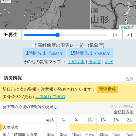
■
80<
©気象庁
▶再生
|＜
＞|
高解像度の雨雲レーダー(気象庁)
1
時間先まで
15
時間先まで
/高精度
/低精度
その他の災害マップ ：
土砂災害
|
浸水害
|
洪水
防災情報
説明
新庄市に次の警報・注意報が発表されています：
雷注意報
(08日20:27更新)
→気象庁で確認
新庄市の今後の警報等の見通し
08日 23:00発表
全項目表示
3-
6-
9-
12-
15-
18-
21-
9日
大雨浸水
雨 / １時間最大雨量
0
0
10
20
30
1
1
mm
mm
mm
mm
mm
mm
mm