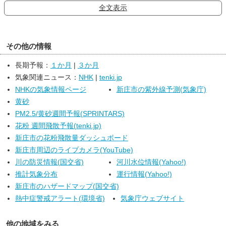
全文表示
て雨の降る所があるでしょう。
９日は、気圧の谷や湿った空気の影響により、曇りや雨で、雷を伴
って非常に激しい雨の降る所がある見込みです。
その他の情報
長期予報：
１か月
|
３か月
気象関連ニュース：
NHK
|
tenki.jp
NHKの気象情報ページ
新庄市の紫外線予測(気象庁)
黄砂
PM2.5/黄砂週間予報(SPRINTARS)
花粉 週間飛散予報(tenki.jp)
新庄市の花粉飛散量ダッシュボード
新庄市周辺のライブカメラ(YouTube)
川の防災情報(国交省)
河川水位情報(Yahoo!)
推計気象分布
運行情報(Yahoo!)
新庄市のハザードマップ(国交省)
熱中症警戒アラート(環境省)
気象庁ウェブサイト
他の地域をみる