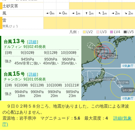
土砂災害
風
0
0
1
1
1
2
2
m
m
m
m
m
m
m
雷
突風,ひょう
凡例：
LV2
LV3
LV4
LV5
13
台風
号
［
詳細
］
ドルフィン
9日02:45発表
11日21時
10日21時
日時
9日02時
9日12時
10日00時
10日21時
11日21時
10日00時
9日12時
9日02時
945hPa
950hPa
960hPa
985hPa
強さ
990hPa
45m/非常に強い
40m/強い
35m/強い
18m
©気象庁
15
台風
号
［
詳細
］
11日21時
チャンホン
9日01:05発表
12日21時
10日21時
日時
9日00時
9日12時
10日00時
10日21時
11日21時
12日21時
10日00時
9日00時
9日12時
994hPa
990hPa
990hPa
985hPa
994hPa
強さ
1000hPa
18m
20m
20m
23m
18m
©気象庁
９日０２時５８分ころ、地震がありました。この地震による津波
の心配はありません。
震源地：岩手県沖 マグニチュード：
5.6
最大震度：
4
詳細(気象
庁)