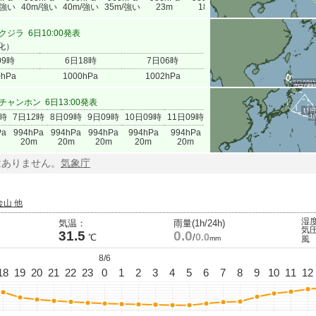
/強い
40m/強い
40m/強い
35m/強い
23m
18m
クジラ
6日10:00発表
化）
09時
6日18時
7日06時
0hPa
1000hPa
1002hPa
6日09時
6日18
7日06
チャンホン
6日13:00発表
11日
1
0時
7日12時
8日09時
9日09時
10日09時
11日09時
Pa
994hPa
994hPa
994hPa
994hPa
994hPa
20m
20m
20m
20m
20m
はありません。
気象庁
金山 他
湿
気温：
雨量(1h/24h)
気
31.5
0.0
0.0
℃
/
mm
風
8/6
18
19
20
21
22
23
0
1
2
3
4
5
6
7
8
9
10
11
12