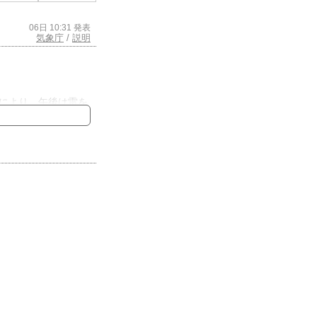
06日 10:31 発表
気象庁
/
説明
により、午後は雷を