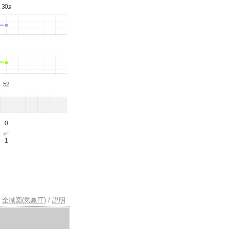
30.
9
52
0
1
全域図(気象庁)
/
説明