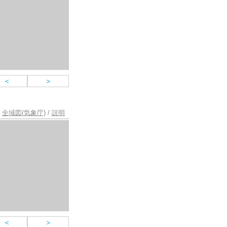
＜
＞
全域図(気象庁)
/
説明
＜
＞