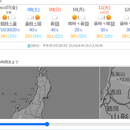
上
07(金)
11(火)
明日
08(土)
09(日)
10(月)
12
立秋
山の日
|
|
|
|
晴時々曇
曇時々晴
曇
晴時々曇
曇時々晴
曇時
C
A
A
/10/30/20
40
40
20
30
3
％
％
％
％
％
34
/
23
33
/
24
31
/
22
30
/
20
30
/
19
28
℃
℃
℃
℃
℃
℃
℃
℃
℃
℃
℃
暦
(06日)・平年30.3
℃
/20.9
℃
日の出4:44 日の入18:45
15時間先まで