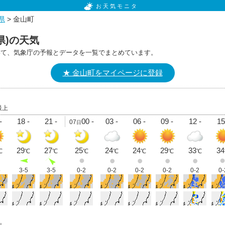
お天気モニタ
県
> 金山町
県)の天気
いて、気象庁の予報とデータを一覧でまとめています。
★ 金山町をマイページに登録
最上
-
18 -
21 -
00 -
03 -
06 -
09 -
12 -
15
07
日
29
27
25
24
24
29
33
34
℃
℃
℃
℃
℃
℃
℃
℃
5
3-5
3-5
0-2
0-2
0-2
0-2
0-2
0-