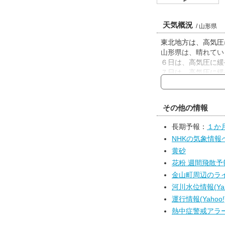
天気概況
/ 山形県
東北地方は、高気圧
山形県は、晴れてい
６日は、高気圧に緩
７日は、高気圧に緩
伴って激しい雨の降
その他の情報
長期予報：
１か
NHKの気象情報
黄砂
花粉 週間飛散予報(t
金山町周辺のライブ
河川水位情報(Yah
運行情報(Yahoo!
熱中症警戒アラー