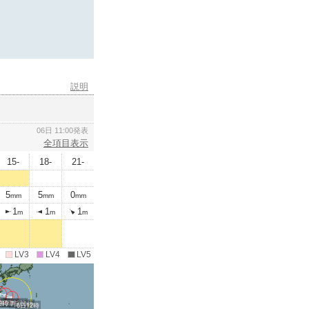
説明
06日 11:00発表
全項目表示
15-
18-
21-
5
5
0
mm
mm
mm
1
1
1
m
m
m
LV3
LV4
LV5
9時
7日12時
9時
日09時
7日00時
6日12時