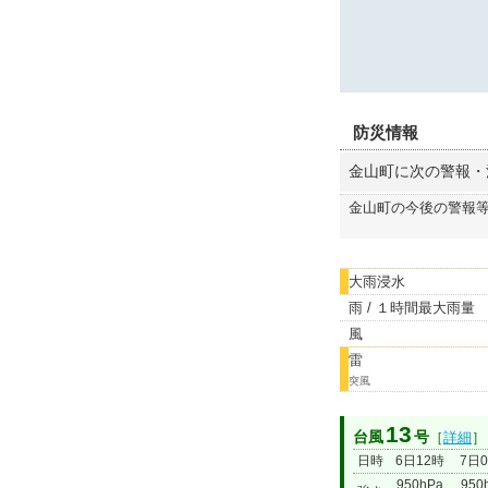
防災情報
金山町に次の警報・
金山町の今後の警報
大雨浸水
雨 / １時間最大雨量
風
雷
突風
13
台風
号
［
詳細
］
日時
6日12時
7日
950hPa
950