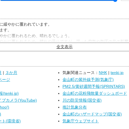
に緩やかに覆われています。
ます。
やかに覆われるため、晴れるでしょう。
やかに覆われるため、晴れや曇りですが、湿った空気や気圧の谷の影響
全文表示
る所がある見込みです。
月
|
３か月
気象関連ニュース：
NHK
|
tenki.jp
ページ
金山町の紫外線予測(気象庁)
PM2.5/黄砂週間予報(SPRINTARS)
enki.jp)
金山町の花粉飛散量ダッシュボード
カメラ(YouTube)
川の防災情報(国交省)
oo!)
推計気象分布
)
金山町のハザードマップ(国交省)
ト(環境省)
気象庁ウェブサイト