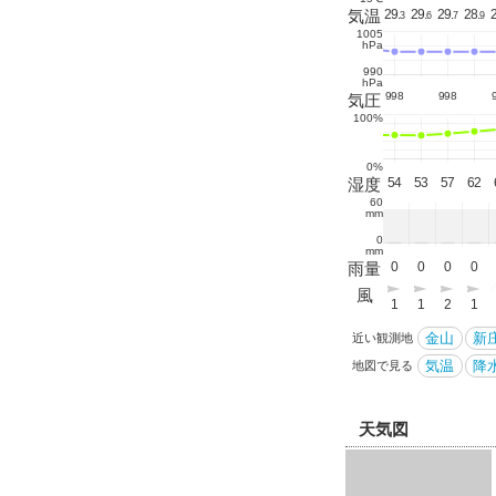
.
16.
16.
15.
15.
15.
15.
16.
18.
20.
22.
24.
25.
27
気温
28.
29.
29.
29.
28.
2
9
4
1
6
4
2
2
4
9
4
6
3
4
9
3
6
7
9
1005
hPa
990
hPa
1001
1001
1001
1001
1002
1000
999
998
998
気圧
100%
0%
4
74
77
77
75
89
92
88
79
65
61
60
59
57
湿度
54
54
53
57
62
60
mm
0
mm
0
0
0
0
0
0
0
0
0
0
0
0
0
雨量
0
0
0
0
0
風
1
1
1
1
1
1
0
1
0
1
1
1
2
1
1
1
2
1
金山
新
近い観測地
気温
降水
地図で見る
天気図