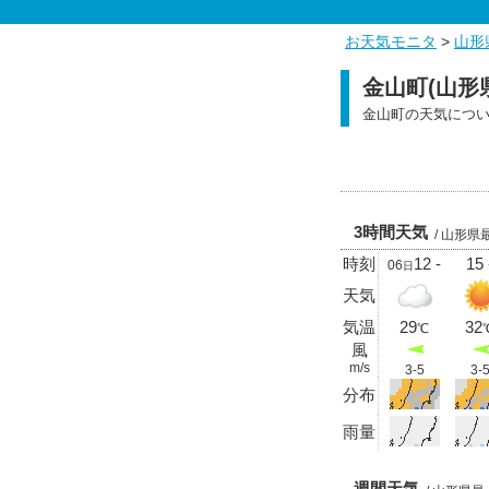
お天気モニタ
>
山形
金山町(山形
金山町の天気につ
3時間天気
/ 山形県
時刻
12 -
15 
06
日
天気
気温
29
32
℃
風
m/s
3-5
3-
分布
雨量
週間天気