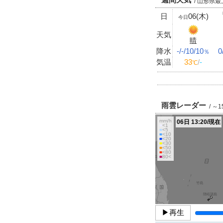
/ 山形県最
日
06(木)
今日
天気
晴
降水
-/-/10/10
0
％
気温
33
/
-
℃
雨雲レーダー
/ ～
mm/h
06日 13:20/現在
■
<1
■
<5
■
<10
■
<20
■
<30
■
<50
■
<80
■
80<
▶再生