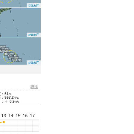
©気象庁
©気象庁
時
時
09時
0日09時
9日09時
8日09時
7日12時
7日00時
6日12時
©気象庁
説明
度：
51
％
圧：
997.2
hPa
 ：
0.9
m/s
13
14
15
16
17