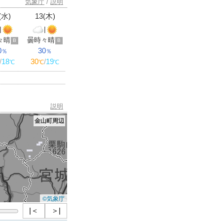
気象庁
/
説明
(水)
13(木)
|
|
々晴
曇時々晴
B
B
0
30
％
％
/
18
30
/
19
℃
℃
℃
説明
金山町周辺
©気象庁
|＜
＞|