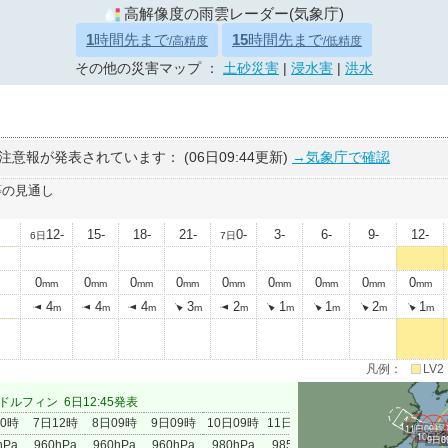
高解像度の雨雲レーダー(気象庁)
1
時間先まで
15
時間先まで
/高精度
/低精度
その他の災害マップ ：
土砂災害
|
浸水害
|
洪水
注意報が発表されています：
(06日09:44更新)
→気象庁で確認
等の見通し
12-
15-
18-
21-
0-
3-
6-
9-
12-
6日
7日
0
0
0
0
0
0
0
0
0
mm
mm
mm
mm
mm
mm
mm
mm
mm
4
4
4
3
2
1
1
2
1
m
m
m
m
m
m
m
m
m
凡例：
LV2
ドルフィン
6日12:45発表
00時
7日12時
8日09時
9日09時
10日09時
11日09時
11日09時
10日0
9日0
8
hPa
960hPa
960hPa
960hPa
980hPa
985hPa