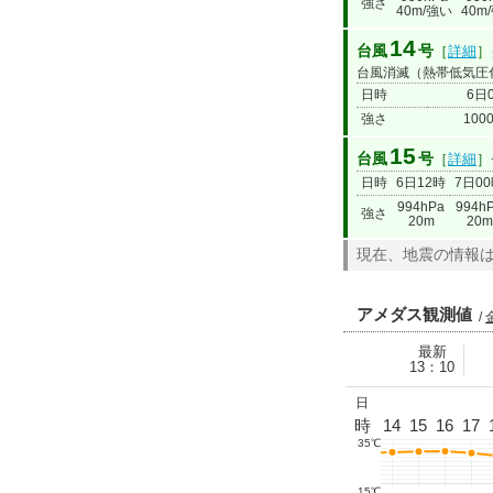
強さ
40m/強い
40m
14
台風
号
［
詳細
］
台風消滅（熱帯低気圧
日時
6日
強さ
100
15
台風
号
［
詳細
］
日時
6日12時
7日0
994hPa
994h
強さ
20m
20m
現在、地震の情報
アメダス観測値
/
最新
13：10
8/5
日
3
0
1
2
3
4
5
6
7
8
9
10
11
12
時
13
14
15
16
17
35℃
15℃