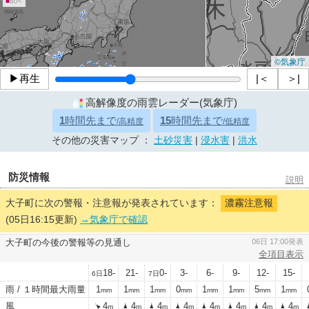
■
80<
©気象庁
▶再生
|＜
＞|
高解像度の雨雲レーダー(気象庁)
1
時間先まで
15
時間先まで
/高精度
/低精度
その他の災害マップ ：
土砂災害
|
浸水害
|
洪水
防災情報
説明
大子町に次の警報・注意報が発表されています：
濃霧注意報
(05日16:15更新)
→気象庁で確認
大子町の今後の警報等の見通し
06日 17:00発表
全項目表示
18-
21-
0-
3-
6-
9-
12-
15-
6日
7日
雨 / １時間最大雨量
1
1
1
0
1
1
5
1
mm
mm
mm
mm
mm
mm
mm
mm
風
4
4
4
4
4
4
4
4
m
m
m
m
m
m
m
m