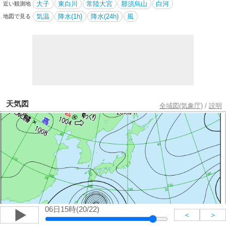
大子
東白川
常陸大宮
那須烏山
白河
近い観測地
気温
降水(1h)
降水(24h)
風
地図で見る
天気図
全域図(気象庁)
/
説明
06日15時(20/22)
＜
＞