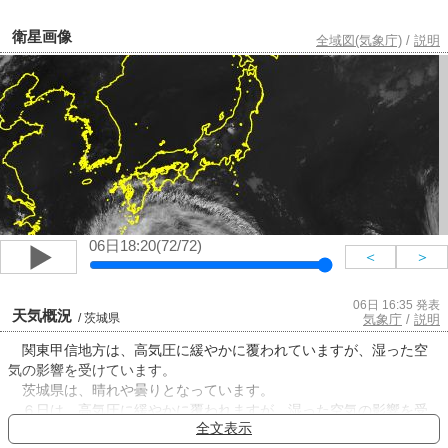
衛星画像
全域図(気象庁)
/
説明
06日18:20(72/72)
＜
＞
06日 16:35 発表
天気概況
/ 茨城県
気象庁
/
説明
関東甲信地方は、高気圧に緩やかに覆われていますが、湿った空
気の影響を受けています。
茨城県は、晴れや曇りとなっています。
６日は、高気圧に緩やかに覆われますが、湿った空気の影響を受
全文表示
けるため、晴れ夜曇りとなるでしょう。