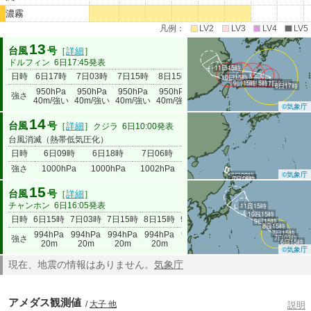
濃霧
凡例：
LV2
LV3
LV4
LV5
13
台風
号
［
詳細
］
ドルフィン
6日17:45発表
11日15時
日時
6日17時
7日03時
7日15時
8日15時
9日15時
10日15時
11日15
10日15時
9日15時
8日15時
7日15時
7日03時
6日17時
950hPa
950hPa
950hPa
950hPa
965hPa
980hPa
985hPa
強さ
40m/強い
40m/強い
40m/強い
40m/強い
30m
20m
18m
©気象庁
14
台風
号
［
詳細
］
クジラ
6日10:00発表
台風消滅（熱帯低気圧化）
日時
6日09時
6日18時
7日06時
強さ
1000hPa
1000hPa
1002hPa
©気象庁
6日09時
6日18時
7日06時
15
台風
号
［
詳細
］
チャンホン
6日16:05発表
11日15時
10日15時
日時
6日15時
7日03時
7日15時
8日15時
9日15時
10日15時
11日15時
9日15時
8日15時
7日15時
994hPa
994hPa
994hPa
994hPa
994hPa
994hPa
994hPa
7日03時
強さ
6日15時
20m
20m
20m
20m
20m
20m
20m
©気象庁
現在、地震の情報はありません。
気象庁
アメダス観測値
/
大子 他
説明