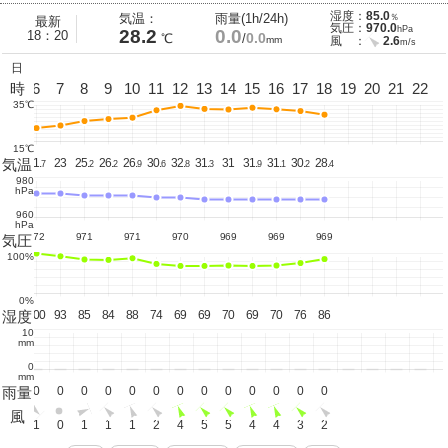
湿度：
85.0
気温：
雨量(1h/24h)
％
最新
気圧：
970.0
hPa
28.2
0.0
18：20
0.0
℃
/
mm
風 ：
2.6
m/s
日
5
時
6
7
8
9
10
11
12
13
14
15
16
17
18
19
20
21
22
35℃
15℃
気温
21.
21.
23
25.
26.
26.
30.
32.
31.
31
31.
31.
30.
28.
1
7
2
2
9
6
8
3
9
1
2
4
980
hPa
960
hPa
972
971
971
970
969
969
969
気圧
100%
0%
湿度
100
100
93
85
84
88
74
69
69
70
69
70
76
86
10
mm
0
mm
雨量
0
0
0
0
0
0
0
0
0
0
0
0
0
0
風
0
1
0
1
1
1
2
4
5
5
4
4
3
2