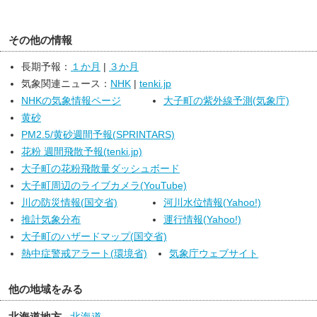
７日は、引き続き高気圧に緩やかに覆われますが、湿った空気の
影響を受けるため、曇り昼前から時々晴れで、夕方まで雨の降る所
がある見込みです。
その他の情報
茨城県の海上では、６日から７日にかけて、うねりを伴い波が高
いでしょう。船舶は高波に注意してください。
長期予報：
１か月
|
３か月
気象関連ニュース：
NHK
|
tenki.jp
NHKの気象情報ページ
大子町の紫外線予測(気象庁)
黄砂
PM2.5/黄砂週間予報(SPRINTARS)
花粉 週間飛散予報(tenki.jp)
大子町の花粉飛散量ダッシュボード
大子町周辺のライブカメラ(YouTube)
川の防災情報(国交省)
河川水位情報(Yahoo!)
推計気象分布
運行情報(Yahoo!)
大子町のハザードマップ(国交省)
熱中症警戒アラート(環境省)
気象庁ウェブサイト
他の地域をみる
北海道地方
北海道