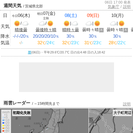
06日 17:00 発表
週間天気
/ 茨城県北部
気象庁
/
説明
07(金)
明日
日
06(木)
08(土)
09(日)
10(月)
今日
立秋
/
/
|
|
|
天気
晴後曇
曇後時々晴
晴時々曇
曇時々晴
曇時々晴
A
A
降水
-/-/-/20
20/20/20/10
30
30
30
％
％
％
％
％
気温
-
/
-
32
/
24
32
/
23
31
/
23
28
/
22
℃
℃
℃
℃
℃
℃
℃
℃
暦
(06日)・平年29.6
℃
/20.7
℃
日の出4:48 日の入18:42
雨雲レーダー
/ ～15時間先まで
説明
mm/h
初期化失敗
大子町周辺
■
<1
■
<5
■
<10
■
<20
■
<30
■
<50
■
<80