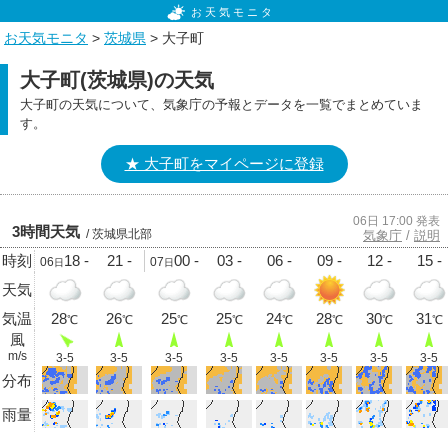
お天気モニタ
お天気モニタ
>
茨城県
> 大子町
大子町(茨城県)の天気
大子町の天気について、気象庁の予報とデータを一覧でまとめていま
す。
★ 大子町をマイページに登録
06日 17:00 発表
3時間天気
/ 茨城県北部
気象庁
/
説明
時刻
18 -
21 -
00 -
03 -
06 -
09 -
12 -
15 -
06
07
日
日
天気
気温
28
26
25
25
24
28
30
31
℃
℃
℃
℃
℃
℃
℃
℃
風
m/s
3-5
3-5
3-5
3-5
3-5
3-5
3-5
3-5
分布
雨量