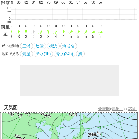
湿度
78
79
80
82
84
82
75
69
66
61
57
57
56
57
10
mm
0
mm
雨量
0
0
0
0
0
0
0
0
0
0
0
0
0
0
風
4
3
3
3
2
3
3
4
4
5
5
5
5
5
三浦
辻堂
横浜
海老名
近い観測地
気温
降水(1h)
降水(24h)
風
地図で見る
天気図
全域図(気象庁)
/
説明