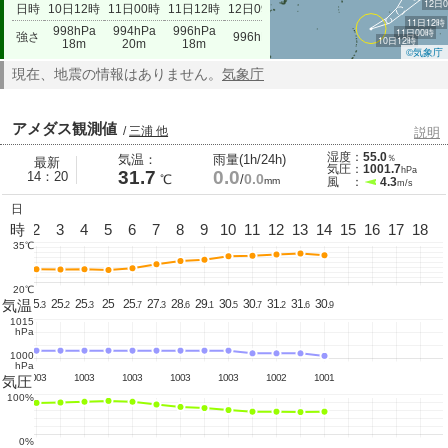
12日
日時
10日12時
11日00時
11日12時
12日09時
11日12時
998hPa
994hPa
996hPa
11日00時
強さ
996hPa
10日12時
18m
20m
18m
©気象庁
現在、地震の情報はありません。
気象庁
アメダス観測値
/
三浦 他
説明
湿度：
55.0
気温：
雨量(1h/24h)
％
最新
気圧：
1001.7
hPa
31.7
0.0
14：20
0.0
℃
/
mm
風 ：
4.3
m/s
日
1
時
2
3
4
5
6
7
8
9
10
11
12
13
14
15
16
17
18
35℃
20℃
気温
25.
25.
25.
25.
25
25.
27.
28.
29.
30.
30.
31.
31.
30.
5
3
2
3
7
3
6
1
5
7
2
6
9
1015
hPa
1000
hPa
1003
1003
1003
1003
1003
1002
1001
気圧
100%
0%