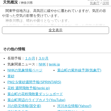
天気概況
/ 神奈川県
気象庁
/
説明
関東甲信地方は、高気圧に緩やかに覆われていますが、気圧の谷
や湿った空気の影響を受けています。
神奈川県は、晴れや曇りとなっています。
１０日は、高気圧に緩やかに覆われますが、湿った空気の影響を
全文表示
受ける見込みです。このため、晴れで夕方から次第に曇りとなり、
西部では昼過ぎから雨や雷雨となる所があるでしょう。
１１日は、はじめ高気圧に緩やかに覆われますが、台風第１５号
が日本の東から東日本に進む見込みです。このため、曇りで夕方か
その他の情報
ら次第に雨となり、夜には雷を伴って激しく降る所があるでしょ
う。
長期予報：
１か月
|
３か月
神奈川県の海上では、１０日は、多少波があるでしょう。１１日
気象関連ニュース：
NHK
|
tenki.jp
は、波がやや高い見込みです。船舶は高波に注意してください。
NHKの気象情報ページ
葉山町の紫外線予測(気象庁)
黄砂
PM2.5/黄砂週間予報(SPRINTARS)
花粉 週間飛散予報(tenki.jp)
葉山町の花粉飛散量ダッシュボード
葉山町周辺のライブカメラ(YouTube)
川の防災情報(国交省)
河川水位情報(Yahoo!)