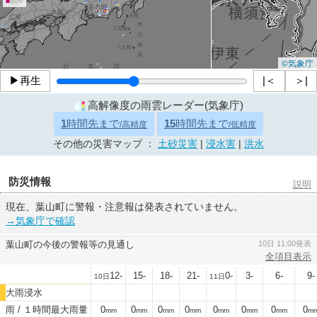
■
80<
©気象庁
▶再生
|＜
＞|
高解像度の雨雲レーダー(気象庁)
1
時間先まで
15
時間先まで
/高精度
/低精度
その他の災害マップ ：
土砂災害
|
浸水害
|
洪水
防災情報
説明
現在、葉山町に警報・注意報は発表されていません。
→気象庁で確認
葉山町の今後の警報等の見通し
10日 11:00発表
全項目表示
12-
15-
18-
21-
0-
3-
6-
9-
10日
11日
大雨浸水
雨 / １時間最大雨量
0
0
0
0
0
0
0
0
mm
mm
mm
mm
mm
mm
mm
m