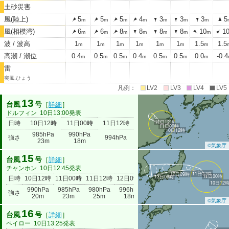
土砂災害
風(陸上)
5
5
5
4
3
3
3
5
m
m
m
m
m
m
m
風(相模湾)
6
6
8
8
8
8
10
1
m
m
m
m
m
m
m
波 / 波高
1
1
1
1
1
1
1.5
1.5
m
m
m
m
m
m
m
高潮 / 潮位
0.4
0.5
0.5
0.4
0.5
0.5
0.0
-0.4
m
m
m
m
m
m
m
雷
突風,ひょう
凡例：
LV2
LV3
LV4
LV5
13
台風
号
［
詳細
］
ドルフィン
10日13:00発表
11日12時
日時
10日12時
11日00時
11日12時
11日00時
10日12時
985hPa
990hPa
強さ
994hPa
23m
18m
©気象庁
15
台風
号
［
詳細
］
チャンホン
10日12:45発表
11日12時
12日09時
11日00時
13日09時
日時
10日12時
11日00時
11日12時
12日09時
13日09時
10日12
990hPa
985hPa
980hPa
996hPa
強さ
998hPa
20m
23m
25m
18m
©気象庁
16
台風
号
［
詳細
］
ペイロー
10日13:25発表