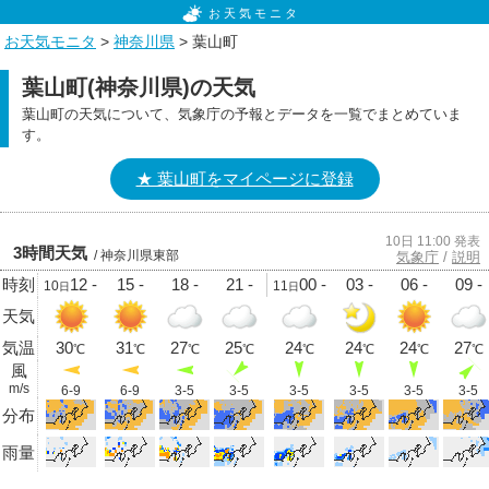
お天気モニタ
お天気モニタ
>
神奈川県
> 葉山町
葉山町(神奈川県)の天気
葉山町の天気について、気象庁の予報とデータを一覧でまとめていま
す。
★ 葉山町をマイページに登録
10日 11:00 発表
3時間天気
/ 神奈川県東部
気象庁
/
説明
時刻
12 -
15 -
18 -
21 -
00 -
03 -
06 -
09 -
10
11
日
日
天気
気温
30
31
27
25
24
24
24
27
℃
℃
℃
℃
℃
℃
℃
℃
風
m/s
6-9
6-9
3-5
3-5
3-5
3-5
3-5
3-5
分布
雨量