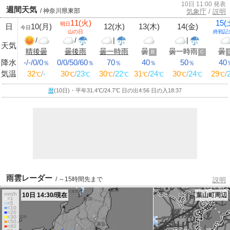
10日 11:00 発表
週間天気
/ 神奈川県東部
気象庁
/
説明
11(火)
15(
明日
日
10(月)
12(水)
13(木)
14(金)
今日
山の日
終戦記
/
/
|
|
天気
晴後曇
曇後雨
曇一時雨
曇
曇一時雨
曇
B
C
降水
-/-/0/0
0/0/50/60
70
40
50
40
％
％
％
％
％
気温
32
/
-
30
/
23
30
/
22
31
/
24
30
/
24
29
/
℃
℃
℃
℃
℃
℃
℃
℃
℃
℃
暦
(10日)・平年31.4
℃
/24.7
℃
日の出4:56 日の入18:37
雨雲レーダー
/ ～15時間先まで
説明
mm/h
10日 14:30/現在
葉山町周辺
■
<1
■
<5
■
<10
■
<20
■
<30
■
<50
■
<80