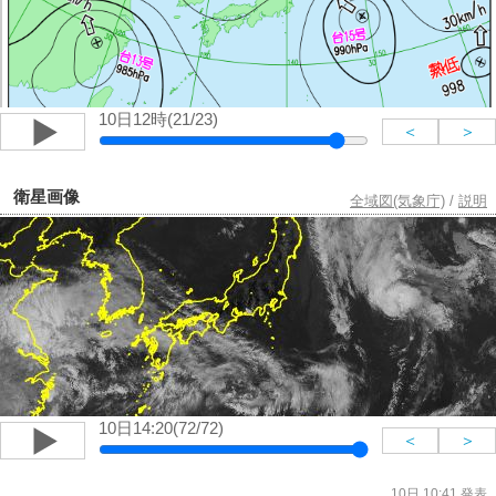
10日12時(21/23)
＜
＞
衛星画像
全域図(気象庁)
/
説明
10日14:20(72/72)
＜
＞
10日 10:41 発表