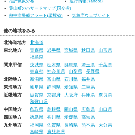
推計気象分布
運行情報(Yahoo!)
葉山町のハザードマップ(国交省)
熱中症警戒アラート(環境省)
気象庁ウェブサイト
他の地域をみる
北海道地方
北海道
東北地方
青森県
岩手県
宮城県
秋田県
山形県
福島県
関東甲信
茨城県
栃木県
群馬県
埼玉県
千葉県
東京都
神奈川県
山梨県
長野県
北陸地方
新潟県
富山県
石川県
福井県
東海地方
岐阜県
静岡県
愛知県
三重県
近畿地方
滋賀県
京都府
大阪府
兵庫県
奈良県
和歌山県
中国地方
鳥取県
島根県
岡山県
広島県
山口県
四国地方
徳島県
香川県
愛媛県
高知県
九州地方
福岡県
佐賀県
長崎県
熊本県
大分県
宮崎県
鹿児島県