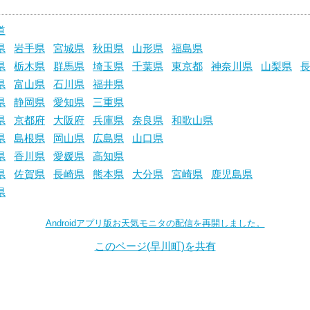
道
県
岩手県
宮城県
秋田県
山形県
福島県
県
栃木県
群馬県
埼玉県
千葉県
東京都
神奈川県
山梨県
県
富山県
石川県
福井県
県
静岡県
愛知県
三重県
県
京都府
大阪府
兵庫県
奈良県
和歌山県
県
島根県
岡山県
広島県
山口県
県
香川県
愛媛県
高知県
県
佐賀県
長崎県
熊本県
大分県
宮崎県
鹿児島県
県
Androidアプリ版お天気モニタの配信を再開しました。
このページ(早川町)を共有