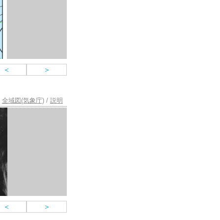
＜
＞
全域図(気象庁)
/
説明
＜
＞