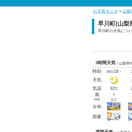
お天気モニタ
>
山梨
早川町(山梨
早川町の天気につ
3時間天気
/ 山梨
時刻
18 -
06
日
天気
気温
32
℃
風
m/s
0-2
分布
雨量
週間天気