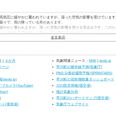
高気圧に緩やかに覆われていますが、湿った空気の影響を受けています
曇りで、雨の降っている所があります。
緩やかに覆われますが、湿った空気の影響を受ける見込みです。このた
はじめ頃まで雷を伴った激しい雨の降る所があるでしょう。
全文表示
高気圧に緩やかに覆われますが、湿った空気の影響を受ける見込みです
東部・富士五湖は曇り昼前から夕方晴れで、ともに昼過ぎから夜のはじ
所があるでしょう。
月
|
３か月
気象関連ニュース：
NHK
|
tenki.jp
ページ
早川町の紫外線予測(気象庁)
PM2.5/黄砂週間予報(SPRINTARS)
enki.jp)
早川町の花粉飛散量ダッシュボード
カメラ(YouTube)
川の防災情報(国交省)
oo!)
推計気象分布
)
早川町のハザードマップ(国交省)
ト(環境省)
気象庁ウェブサイト