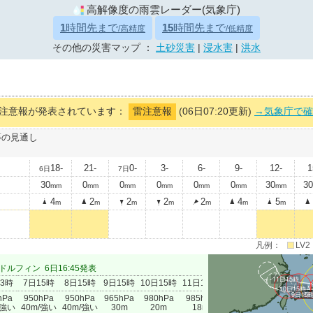
高解像度の雨雲レーダー(気象庁)
1
時間先まで
15
時間先まで
/高精度
/低精度
その他の災害マップ ：
土砂災害
|
浸水害
|
洪水
注意報が発表されています：
雷注意報
(06日07:20更新)
→気象庁で確
等の見通し
18-
21-
0-
3-
6-
9-
12-
1
6日
7日
30
0
0
0
0
0
30
30
mm
mm
mm
mm
mm
mm
mm
4
2
2
2
2
4
5
m
m
m
m
m
m
m
凡例：
LV2
ドルフィン
6日16:45発表
11日15時
03時
7日15時
8日15時
9日15時
10日15時
11日15時
10日15時
9日15
8日
hPa
950hPa
950hPa
965hPa
980hPa
985hPa
/強い
40m/強い
40m/強い
30m
20m
18m