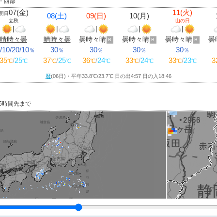
中・西部
07(金)
11(火)
明日
08(土)
09(日)
10(月)
立秋
山の日
|
|
|
|
|
晴時々曇
晴時々曇
曇時々晴
曇時々晴
曇時々晴
曇
B
B
B
/10/20/10
30
30
30
30
％
％
％
％
％
35
/
25
37
/
25
36
/
24
33
/
24
33
/
23
3
℃
℃
℃
℃
℃
℃
℃
℃
℃
℃
暦
(06日)・平年33.8
℃
/23.7
℃
日の出4:57 日の入18:46
15時間先まで