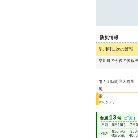
防災情報
早川町に次の警報・
早川町の今後の警報
雨 / １時間最大雨量
風
雷
突風,ひょう
13
台風
号
［
詳細
］
日時
6日16時
7日
950hPa
950
強さ
40m/強い
40m