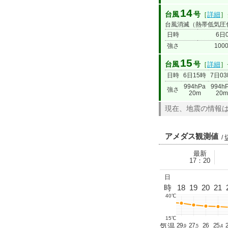
14
台風
号
［
詳細
］
台風消滅（熱帯低気圧
日時
6日
強さ
100
15
台風
号
［
詳細
］
日時
6日15時
7日0
994hPa
994h
強さ
20m
20m
現在、地震の情報
アメダス観測値
/
最新
17：20
日
4
5
6
7
8
9
10
11
12
13
14
15
16
時
17
18
19
20
21
40℃
15℃
.
19.
19.
19.
21.
24.
26.
28.
30.
32.
34
34
33.
32.
気温
31
29.
27.
26
25.
2
3
8
5
7
6
5
6
5
8
3
1
2
9
5
4