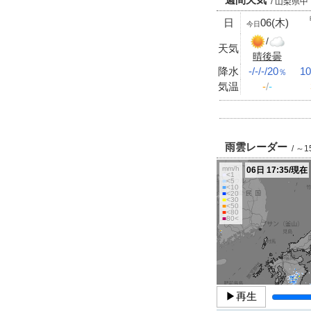
/ 山梨県
日
06(木)
今日
/
天気
晴後曇
降水
-/-/-/20
10
％
気温
-
/
-
雨雲レーダー
/ ～
mm/h
06日 17:35/現在
■
<1
■
<5
■
<10
■
<20
■
<30
■
<50
■
<80
■
80<
▶再生