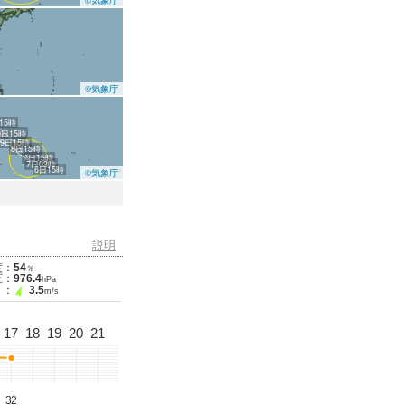
©気象庁
©気象庁
時
時
15時
0日15時
9日15時
8日15時
7日15時
7日03時
6日15時
©気象庁
説明
度：
54
％
圧：
976.4
hPa
 ：
3.5
m/s
17
18
19
20
21
32