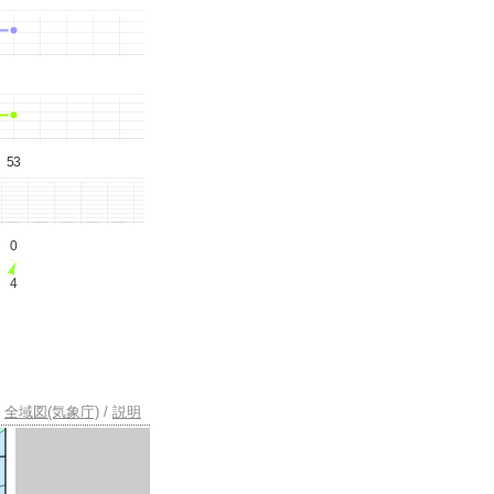
53
0
4
全域図(気象庁)
/
説明