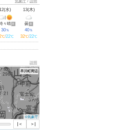
気象庁
/
説明
12(水)
13(木)
|
時々晴
曇
B
B
30
40
％
％
2
/
22
32
/
22
℃
℃
℃
℃
説明
早川町周辺
©気象庁
|＜
＞|