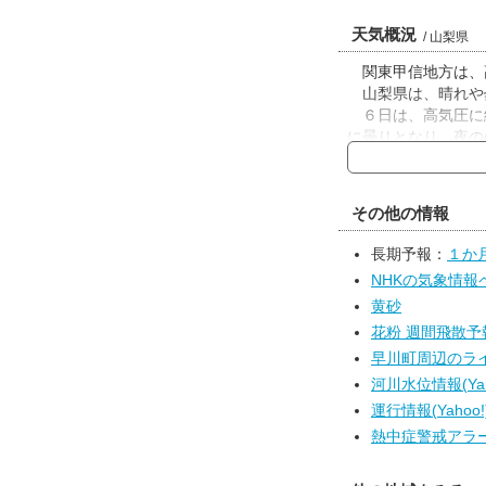
天気概況
/ 山梨県
関東甲信地方は、
山梨県は、晴れや
６日は、高気圧に
に曇りとなり、夜の
７日は、引き続き
部は晴れ朝晩曇り、
った激しい雨の降る
その他の情報
長期予報：
１か
NHKの気象情報
黄砂
花粉 週間飛散予報(t
早川町周辺のライブ
河川水位情報(Yah
運行情報(Yahoo!
熱中症警戒アラー