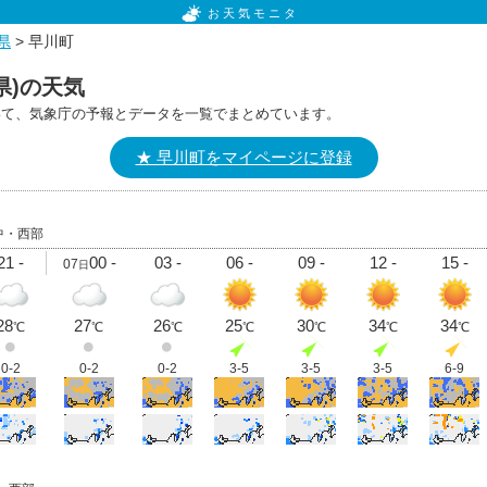
お天気モニタ
県
> 早川町
県)の天気
いて、気象庁の予報とデータを一覧でまとめています。
★ 早川町をマイページに登録
県中・西部
21 -
00 -
03 -
06 -
09 -
12 -
15 -
07
日
28
27
26
25
30
34
34
℃
℃
℃
℃
℃
℃
℃
0-2
0-2
0-2
3-5
3-5
3-5
6-9