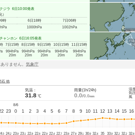
クジラ
6日10:00発表
化）
09時
6日18時
7日06時
0hPa
1000hPa
1002hPa
6日09時
6日18
7日06
チャンホン
6日16:05発表
11日
3時
7日15時
8日15時
9日15時
10日15時
11日15時
1
Pa
994hPa
994hPa
994hPa
994hPa
994hPa
20m
20m
20m
20m
20m
はありません。
気象庁
切石 他
湿
気温：
雨量(1h/24h)
気
31.8
0.0
0.0
℃
/
mm
風
8/6
22
23
0
1
2
3
4
5
6
7
8
9
10
11
12
13
14
15
16
4.
24.
23.
23.
22.
22.
22.
22.
22.
23.
27.
29.
30.
32.
35
33.
32.
32.
32.
5
2
9
1
8
6
9
4
7
8
8
1
9
4
9
2
2
6