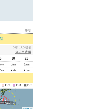
説明
認
06日 17:00発表
全項目表示
5-
18-
21-
3
1
mm
mm
mm
5
4
2
m
m
m
LV3
LV4
LV5
時
15時
7日15時
7日03時
6日16時