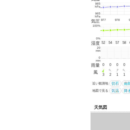
985
hPa
965
hPa
979
981
981
979
978
976
976
977
978
気圧
100%
0%
6
80
81
77
70
61
59
52
51
49
46
42
46
48
湿度
50
52
54
57
58
20
mm
0
mm
0
0
0
0
0
0
0
0
0
0
0
0
0
雨量
0
0
0
0
0
風
1
1
1
1
2
4
2
1
1
1
5
6
5
5
3
2
1
1
切石
南
近い観測地
気温
降水
地図で見る
天気図