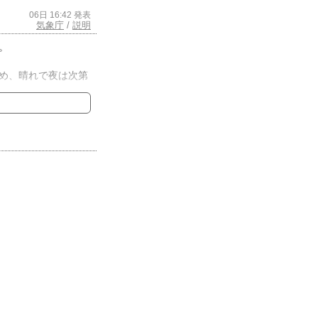
06日 16:42 発表
気象庁
/
説明
。
め、晴れで夜は次第
。このため、中・西
め頃にかけて雷を伴