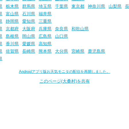
県
栃木県
群馬県
埼玉県
千葉県
東京都
神奈川県
山梨県
県
富山県
石川県
福井県
県
静岡県
愛知県
三重県
県
京都府
大阪府
兵庫県
奈良県
和歌山県
県
島根県
岡山県
広島県
山口県
県
香川県
愛媛県
高知県
県
佐賀県
長崎県
熊本県
大分県
宮崎県
鹿児島県
県
Androidアプリ版お天気モニタの配信を再開しました。
このページ(大桑村)を共有