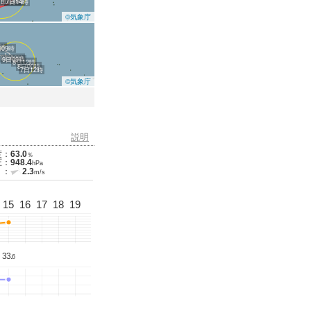
8日12時
8日00時
7日14時
©気象庁
9時
日09時
10日09時
9日09時
8日12時
8日00時
7日12時
©気象庁
説明
度：
63.0
％
圧：
948.4
hPa
 ：
2.3
m/s
15
16
17
18
19
33.
6