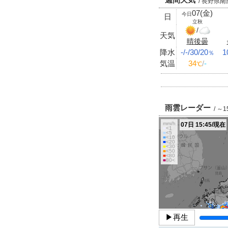
/ 長野県南
07(金)
今日
日
立秋
/
天気
晴後曇
降水
-/-/30/20
1
％
気温
34
/
-
℃
雨雲レーダー
/ ～
mm/h
07日 15:45/現在
■
<1
■
<5
■
<10
■
<20
■
<30
■
<50
■
<80
■
80<
▶再生