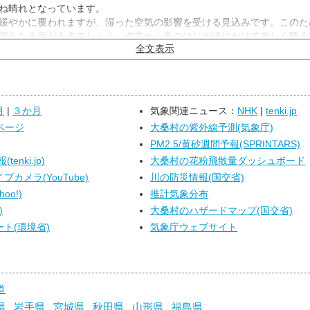
ね晴れとなっています。
緩やかに覆われますが、湿った空気の影響を受ける見込みです。このた
雨となる所があるでしょう。夕方から夜のはじめ頃にかけて激しく降る
全文表示
高気圧に緩やかに覆われますが、湿った空気の影響を受ける見込みです
昼前から雨や雷雨となる所があり、南部では夕方は広い範囲で雨となる
けて激しい雨や非常に激しい雨が降る所もある見込みです。
月
|
３か月
気象関連ニュース：
NHK
|
tenki.jp
ページ
大桑村の紫外線予測(気象庁)
PM2.5/黄砂週間予報(SPRINTARS)
enki.jp)
大桑村の花粉飛散量ダッシュボード
カメラ(YouTube)
川の防災情報(国交省)
oo!)
推計気象分布
)
大桑村のハザードマップ(国交省)
ト(環境省)
気象庁ウェブサイト
道
県
岩手県
宮城県
秋田県
山形県
福島県