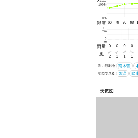
100%
0%
0
100
100
100
100
100
100
91
78
64
59
59
61
75
湿度
81
66
79
95
98
10
mm
0
mm
0
0
0
0
0
0
0
0
0
0
0
0
0
雨量
0
0
0
0
0
風
1
1
1
1
1
1
1
1
1
2
1
2
1
1
2
1
1
1
南木曽
近い観測地
気温
降水
地図で見る
天気図