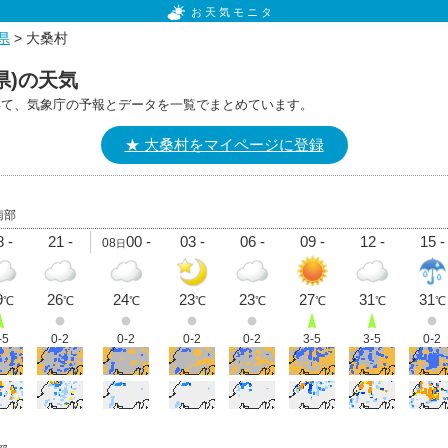
お天気モニタ
県
> 大桑村
県)の天気
いて、気象庁の予報とデータを一覧でまとめています。
★ 大桑村をマイページに登録
南部
 -
21 -
00 -
03 -
06 -
09 -
12 -
15 -
08
日
9
26
24
23
23
27
31
31
℃
℃
℃
℃
℃
℃
℃
℃
-5
0-2
0-2
0-2
0-2
3-5
3-5
0-2