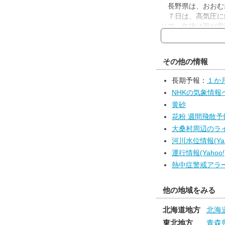
長野県は、おおむ
７日は、高気圧に
りで、午後は雨や雷
す。
８日は、引き続き
前まで時々晴れで、
その他の情報
ら夜のはじめ頃にか
長期予報：
１か
NHKの気象情報
黄砂
花粉 週間飛散予報(t
大桑村周辺のライブ
河川水位情報(Yah
運行情報(Yahoo!
熱中症警戒アラー
他の地域をみる
北海道地方
北海
東北地方
青森