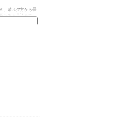
め、晴れ夕方から曇
所もある見込みで
。このため、曇り昼
でしょう。昼過ぎか