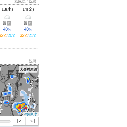
気象庁
/
説明
13(木)
14(金)
曇
曇
B
B
40
40
％
％
32
/
20
32
/
21
℃
℃
℃
℃
説明
大桑村周辺
©気象庁
|＜
＞|