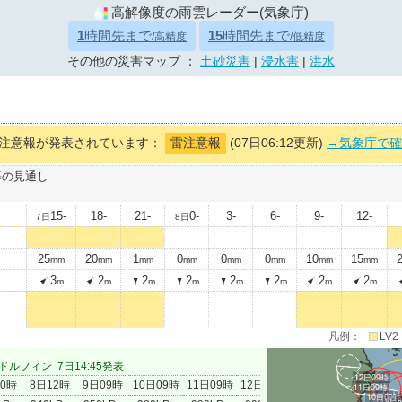
高解像度の雨雲レーダー(気象庁)
1
時間先まで
15
時間先まで
/高精度
/低精度
その他の災害マップ ：
土砂災害
|
浸水害
|
洪水
注意報が発表されています：
雷注意報
(07日06:12更新)
→気象庁で確
等の見通し
15-
18-
21-
0-
3-
6-
9-
12-
7日
8日
25
20
1
0
0
0
10
15
mm
mm
mm
mm
mm
mm
mm
mm
3
2
2
2
2
2
2
2
m
m
m
m
m
m
m
m
凡例：
LV2
ドルフィン
7日14:45発表
12日09時
00時
8日12時
9日09時
10日09時
11日09時
12日09時
11日09時
10日09時
9日