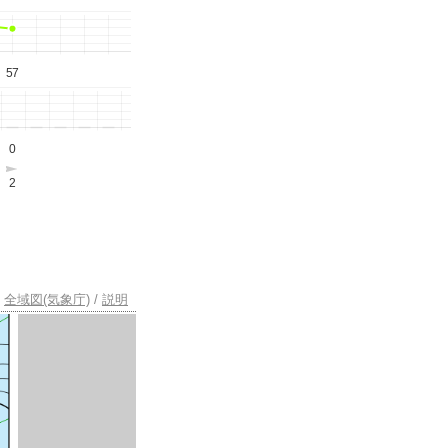
57
0
2
全域図(気象庁)
/
説明