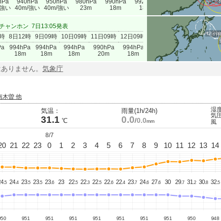
hPa
940hPa
950hPa
980hPa
990hPa
992hPa
/強い
40m/強い
40m/強い
23m
18m
18m
チャンホン
7日13:05発表
12日0
11
0時
8日12時
9日09時
10日09時
11日09時
12日09時
Pa
994hPa
994hPa
994hPa
990hPa
994hPa
18m
18m
18m
20m
18m
はありません。
気象庁
南木曽 他
湿
気温：
雨量(1h/24h)
気
31.1
0.0
0.0
℃
/
mm
風
8/7
20
21
22
23
0
1
2
3
4
5
6
7
8
9
10
11
12
13
14
4.
24.
23.
23.
23.
23
22.
22.
22.
22.
22.
23.
24.
27.
30
29.
31.
30.
32.
5
4
5
5
6
5
3
5
6
4
7
6
6
7
2
8
5
950
951
951
951
951
951
951
951
950
948