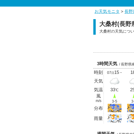
お天気モニタ
>
長野
大桑村(長野
大桑村の天気につ
3時間天気
/ 長野県
時刻
15 -
18
07
日
天気
気温
33
2
℃
風
m/s
3-5
3
分布
雨量
週間天気