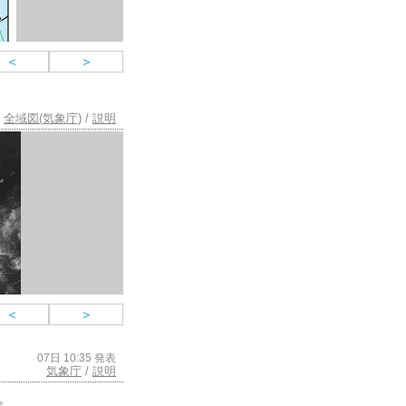
＜
＞
全域図(気象庁)
/
説明
＜
＞
07日 10:35 発表
気象庁
/
説明
ます。