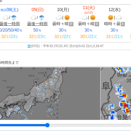
部
11(火)
08(土)
09(日)
10(月)
12(水)
明日
山の日
/
/
|
|
|
曇後一時雨
曇後一時雨
曇時々晴
曇時々晴
晴時々曇
B
B
B
0/20/50/40
50
30
30
30
％
％
％
％
％
32
/
23
32
/
23
31
/
22
30
/
21
31
/
21
℃
℃
℃
℃
℃
℃
℃
℃
℃
℃
暦
(07日)・平年32.2
℃
/21.4
℃
日の出5:01 日の入18:47
15時間先まで