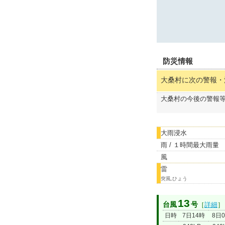
防災情報
大桑村に次の警報・
大桑村の今後の警報
大雨浸水
雨 / １時間最大雨量
風
雷
突風,ひょう
13
台風
号
［
詳細
］
日時
7日14時
8日