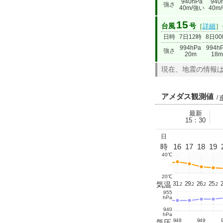
940hPa
940
強さ
40m/強い
40m
15
台風
号
［
詳細
］
日時
7日12時
8日0
994hPa
994h
強さ
20m
18m
現在、地震の情報
アメダス観測値
/
最新
15：30
日
2
3
4
5
6
7
8
9
10
11
12
13
14
時
15
16
17
18
19
40℃
20℃
.
22.
21.
21.
21.
21.
21.
24.
27.
30.
31.
32.
33.
29.
気温
29
31.
29.
26.
25.
2
1
3
7
4
3
3
9
5
8
9
9
2
1
1
2
2
2
2
955
hPa
940
hPa
950
951
952
951
950
949
949
948
949
気圧