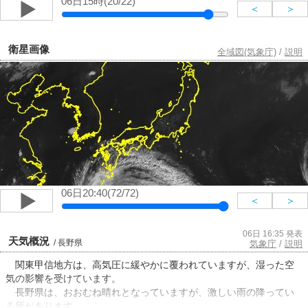
06日15時(20/22)
＜
＞
衛星画像
全域図(気象庁)
/
説明
06日20:40(72/72)
＜
＞
06日 16:35 発表
天気概況
/ 長野県
気象庁
/
説明
関東甲信地方は、高気圧に緩やかに覆われていますが、湿った空
気の影響を受けています。
長野県は、おおむね晴れとなっていますが、激しい雨の降ってい
る所があります。