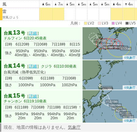
風
6
7
5
5
5
5
4
4
m
m
m
m
m
m
m
m
雷
突風,ひょう
凡例：
LV2
LV3
LV4
LV5
13
台風
号
［
詳細
］
ドルフィン
6日20:45発表
11日15時
日時
6日20時
7日06時
7日18時
8日15時
9日15時
10日15時
11日15
10日15時
9日15時
8日15時
7日18時
7日06時
6日20時
950hPa
950hPa
950hPa
950hPa
965hPa
980hPa
985hPa
強さ
40m/強い
40m/強い
40m/強い
40m/強い
30m
20m
18m
©気象庁
14
台風
号
［
詳細
］
クジラ
6日10:00発表
台風消滅（熱帯低気圧化）
日時
6日09時
6日18時
7日06時
強さ
1000hPa
1000hPa
1002hPa
©気象庁
6日09時
6日18時
7日06時
15
台風
号
［
詳細
］
チャンホン
6日19:10発表
11日15時
10日15時
日時
6日18時
7日06時
7日18時
8日15時
9日15時
10日15時
11日15時
9日15時
8日15時
7日18時
994hPa
994hPa
994hPa
994hPa
994hPa
994hPa
994hPa
7日06時
強さ
6日18時
20m
20m
20m
20m
20m
20m
20m
©気象庁
現在、地震の情報はありません。
気象庁