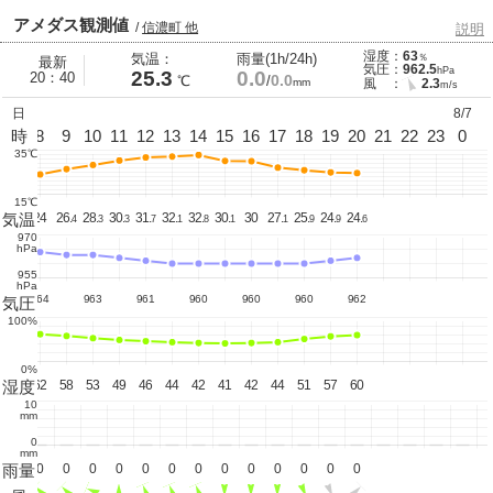
アメダス観測値
/
信濃町 他
説明
湿度：
63
気温：
雨量(1h/24h)
％
最新
気圧：
962.5
hPa
25.3
0.0
20：40
0.0
℃
/
mm
風 ：
2.3
m/s
日
8/7
7
時
8
9
10
11
12
13
14
15
16
17
18
19
20
21
22
23
0
35℃
15℃
気温
23.
24
26.
28.
30.
31.
32.
32.
30.
30
27.
25.
24.
24.
2
4
3
3
7
1
8
1
1
9
9
6
970
hPa
955
hPa
964
963
961
960
960
960
962
気圧
100%
0%
湿度
66
62
58
53
49
46
44
42
41
42
44
51
57
60
10
mm
0
mm
雨量
0
0
0
0
0
0
0
0
0
0
0
0
0
0