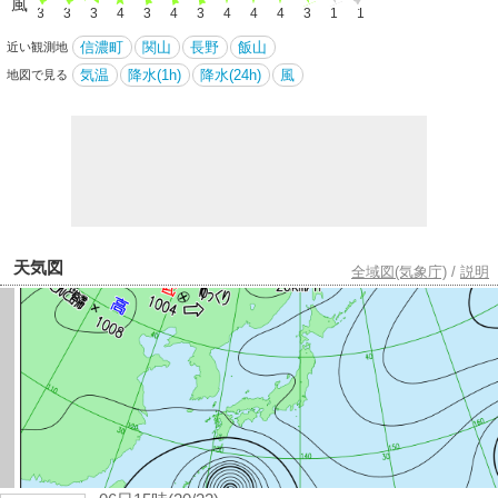
風
3
3
3
3
4
3
4
3
4
4
4
3
1
1
信濃町
関山
長野
飯山
近い観測地
気温
降水(1h)
降水(24h)
風
地図で見る
天気図
全域図(気象庁)
/
説明