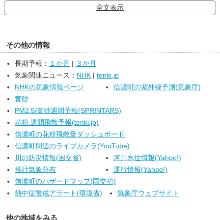
全文表示
６日は、高気圧に緩やかに覆われますが、湿った空気の影響を受
ける見込みです。このため、晴れ時々曇りで、雨や雷雨となる所が
あるでしょう。中部と南部では夜のはじめ頃まで激しく降る所もあ
る見込みです。
その他の情報
７日は、引き続き高気圧に緩やかに覆われますが、湿った空気の
影響を受ける見込みです。このため、晴れ夕方から曇りで、昼過ぎ
長期予報：
１か月
|
３か月
から雨や雷雨となる所があるでしょう。夕方から夜のはじめ頃は激
気象関連ニュース：
NHK
|
tenki.jp
しく降る所がある見込みです。
NHKの気象情報ページ
信濃町の紫外線予測(気象庁)
黄砂
PM2.5/黄砂週間予報(SPRINTARS)
花粉 週間飛散予報(tenki.jp)
信濃町の花粉飛散量ダッシュボード
信濃町周辺のライブカメラ(YouTube)
川の防災情報(国交省)
河川水位情報(Yahoo!)
推計気象分布
運行情報(Yahoo!)
信濃町のハザードマップ(国交省)
熱中症警戒アラート(環境省)
気象庁ウェブサイト
他の地域をみる