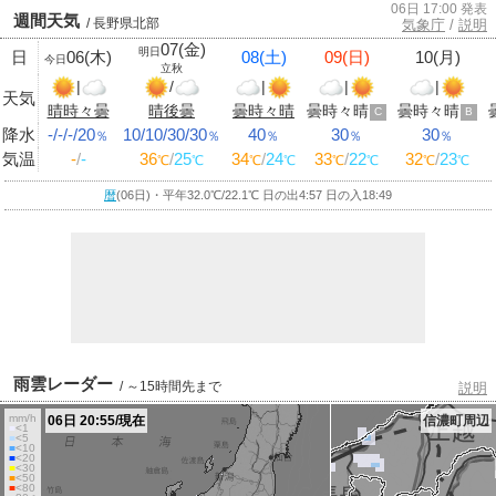
06日 17:00 発表
週間天気
/ 長野県北部
気象庁
/
説明
07(金)
明日
日
06(木)
08(土)
09(日)
10(月)
今日
立秋
|
/
|
|
|
天気
晴時々曇
晴後曇
曇時々晴
曇時々晴
曇時々晴
C
B
降水
-/-/-/20
10/10/30/30
40
30
30
％
％
％
％
％
気温
-
/
-
36
/
25
34
/
24
33
/
22
32
/
23
℃
℃
℃
℃
℃
℃
℃
℃
暦
(06日)・平年32.0
℃
/22.1
℃
日の出4:57 日の入18:49
雨雲レーダー
/ ～15時間先まで
説明
mm/h
06日 20:55/現在
信濃町周辺
■
<1
■
<5
■
<10
■
<20
■
<30
■
<50
■
<80