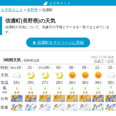
お天気モニタ
お天気モニタ
>
長野県
> 信濃町
信濃町(長野県)の天気
信濃町の天気について、気象庁の予報とデータを一覧でまとめていま
す。
★ 信濃町をマイページに登録
06日 17:00 発表
3時間天気
/ 長野県北部
気象庁
/
説明
時刻
18 -
21 -
00 -
03 -
06 -
09 -
12 -
15 -
06
07
日
日
天気
気温
33
29
27
26
26
30
34
35
℃
℃
℃
℃
℃
℃
℃
℃
風
m/s
6-9
6-9
3-5
3-5
3-5
3-5
3-5
3-5
分布
雨量