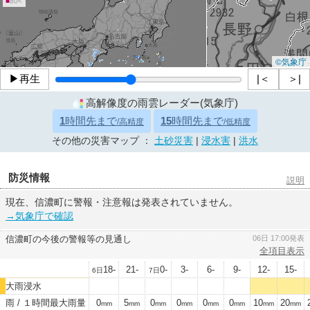
■
80<
©気象庁
▶再生
|＜
＞|
高解像度の雨雲レーダー(気象庁)
1
時間先まで
15
時間先まで
/高精度
/低精度
その他の災害マップ ：
土砂災害
|
浸水害
|
洪水
防災情報
説明
現在、信濃町に警報・注意報は発表されていません。
→気象庁で確認
信濃町の今後の警報等の見通し
06日 17:00発表
全項目表示
18-
21-
0-
3-
6-
9-
12-
15-
6日
7日
大雨浸水
雨 / １時間最大雨量
0
5
0
0
0
0
10
20
mm
mm
mm
mm
mm
mm
mm
mm