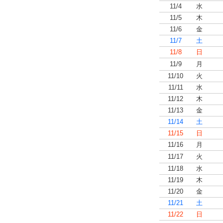
11/4
水
11/5
木
11/6
金
11/7
土
11/8
日
11/9
月
11/10
火
11/11
水
11/12
木
11/13
金
11/14
土
11/15
日
11/16
月
11/17
火
11/18
水
11/19
木
11/20
金
11/21
土
11/22
日