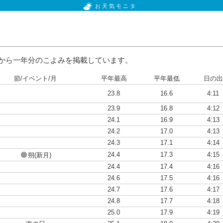
お天気モニタ
から一年分のこよみを掲載しています。
節/イベント/月
平年最高
平年最低
日の出
23.8
16.6
4:11
23.9
16.8
4:12
24.1
16.9
4:13
24.2
17.0
4:13
24.3
17.1
4:14
24.4
17.3
4:15
朔(新月)
24.4
17.4
4:16
24.6
17.5
4:16
24.7
17.6
4:17
24.8
17.7
4:18
25.0
17.9
4:19