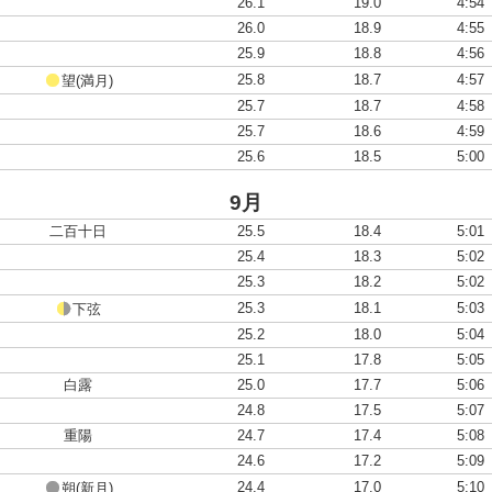
26.1
19.0
4:54
26.0
18.9
4:55
25.9
18.8
4:56
25.8
18.7
4:57
望(満月)
25.7
18.7
4:58
25.7
18.6
4:59
25.6
18.5
5:00
9月
二百十日
25.5
18.4
5:01
25.4
18.3
5:02
25.3
18.2
5:02
25.3
18.1
5:03
下弦
25.2
18.0
5:04
25.1
17.8
5:05
白露
25.0
17.7
5:06
24.8
17.5
5:07
重陽
24.7
17.4
5:08
24.6
17.2
5:09
24.4
17.0
5:10
朔(新月)