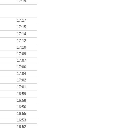
17:19
17:17
17:15
17:14
17:12
17:10
17:09
17:07
17:06
17:04
17:02
17:01
16:59
16:58
16:56
16:55
16:53
16:52