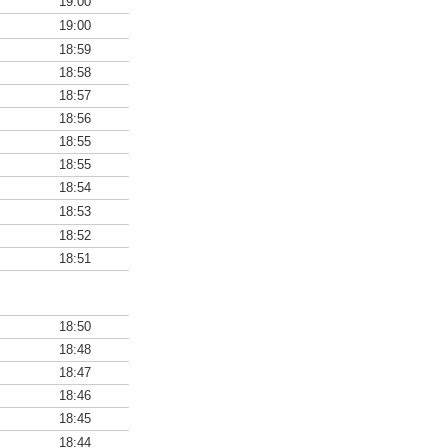
19:00
19:00
18:59
18:58
18:57
18:56
18:55
18:55
18:54
18:53
18:52
18:51
18:50
18:48
18:47
18:46
18:45
18:44