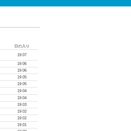
日の入り
19:07
19:06
19:06
19:05
19:05
19:04
19:04
19:03
19:02
19:02
19:01