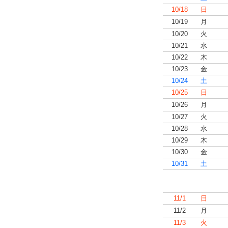
10/18
日
10/19
月
10/20
火
10/21
水
10/22
木
10/23
金
10/24
土
10/25
日
10/26
月
10/27
火
10/28
水
10/29
木
10/30
金
10/31
土
11/1
日
11/2
月
11/3
火