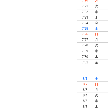
7/20
月
7/21
火
7/22
水
7/23
木
7/24
金
7/25
土
7/26
日
7/27
月
7/28
火
7/29
水
7/30
木
7/31
金
8/1
土
8/2
日
8/3
月
8/4
火
8/5
水
8/6
木