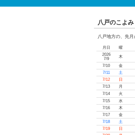
八戸のこよみ
八戸地方の、先月
月日
曜
2026
木
7/9
7/10
金
7/11
土
7/12
日
7/13
月
7/14
火
7/15
水
7/16
木
7/17
金
7/18
土
7/19
日