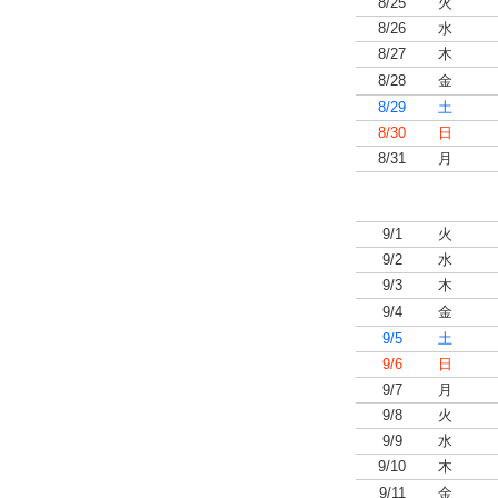
8/25
火
8/26
水
8/27
木
8/28
金
8/29
土
8/30
日
8/31
月
9/1
火
9/2
水
9/3
木
9/4
金
9/5
土
9/6
日
9/7
月
9/8
火
9/9
水
9/10
木
9/11
金