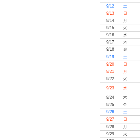
9/12
土
9/13
日
9/14
月
9/15
火
9/16
水
9/17
木
9/18
金
9/19
土
9/20
日
9/21
月
9/22
火
9/23
水
9/24
木
9/25
金
9/26
土
9/27
日
9/28
月
9/29
火