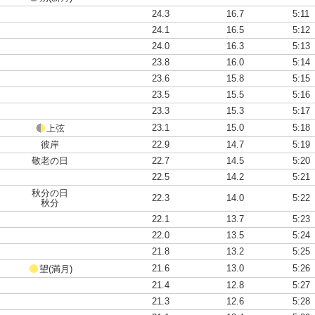
24.3
16.7
5:11
24.1
16.5
5:12
24.0
16.3
5:13
23.8
16.0
5:14
23.6
15.8
5:15
23.5
15.5
5:16
23.3
15.3
5:17
23.1
15.0
5:18
上弦
彼岸
22.9
14.7
5:19
敬老の日
22.7
14.5
5:20
22.5
14.2
5:21
秋分の日
22.3
14.0
5:22
秋分
22.1
13.7
5:23
22.0
13.5
5:24
21.8
13.2
5:25
21.6
13.0
5:26
望(満月)
21.4
12.8
5:27
21.3
12.6
5:28