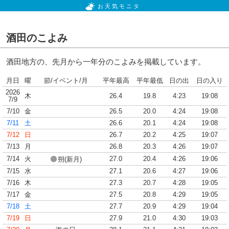
お天気モニタ
酒田のこよみ
酒田地方の、先月から一年分のこよみを掲載しています。
月日
曜
節/イベント/月
平年最高
平年最低
日の出
日の入り
2026
木
26.4
19.8
4:23
19:08
7/9
7/10
金
26.5
20.0
4:24
19:08
7/11
土
26.6
20.1
4:24
19:08
7/12
日
26.7
20.2
4:25
19:07
7/13
月
26.8
20.3
4:26
19:07
7/14
火
27.0
20.4
4:26
19:06
朔(新月)
7/15
水
27.1
20.6
4:27
19:06
7/16
木
27.3
20.7
4:28
19:05
7/17
金
27.5
20.8
4:29
19:05
7/18
土
27.7
20.9
4:29
19:04
7/19
日
27.9
21.0
4:30
19:03