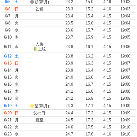
6/5
土
23.2
15.0
4:16
19:02
朔(新月)
6/6
日
芒種
23.3
15.2
4:16
19:03
6/7
月
23.4
15.4
4:15
19:04
6/8
火
23.5
15.6
4:15
19:04
6/9
水
23.6
15.7
4:15
19:05
6/10
木
23.7
15.9
4:15
19:05
入梅
6/11
金
23.8
16.1
4:15
19:06
上弦
6/12
土
23.8
16.2
4:15
19:06
6/13
日
23.9
16.3
4:15
19:07
6/14
月
23.9
16.4
4:15
19:07
6/15
火
24.0
16.6
4:15
19:08
6/16
水
24.0
16.7
4:15
19:08
6/17
木
24.1
16.8
4:15
19:08
6/18
金
24.2
16.9
4:15
19:09
6/19
土
24.3
17.1
4:15
19:09
望(満月)
6/20
日
父の日
24.4
17.2
4:15
19:09
6/21
月
夏至
24.5
17.3
4:15
19:09
6/22
火
24.6
17.5
4:15
19:10
6/23
水
24.7
17.6
4:16
19:10