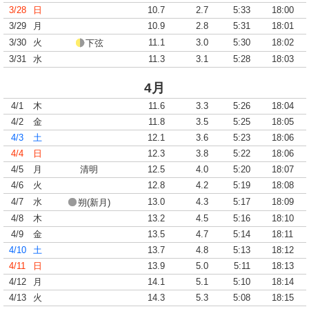
3/28
日
10.7
2.7
5:33
18:00
3/29
月
10.9
2.8
5:31
18:01
3/30
火
11.1
3.0
5:30
18:02
下弦
3/31
水
11.3
3.1
5:28
18:03
4月
4/1
木
11.6
3.3
5:26
18:04
4/2
金
11.8
3.5
5:25
18:05
4/3
土
12.1
3.6
5:23
18:06
4/4
日
12.3
3.8
5:22
18:06
4/5
月
清明
12.5
4.0
5:20
18:07
4/6
火
12.8
4.2
5:19
18:08
4/7
水
13.0
4.3
5:17
18:09
朔(新月)
4/8
木
13.2
4.5
5:16
18:10
4/9
金
13.5
4.7
5:14
18:11
4/10
土
13.7
4.8
5:13
18:12
4/11
日
13.9
5.0
5:11
18:13
4/12
月
14.1
5.1
5:10
18:14
4/13
火
14.3
5.3
5:08
18:15