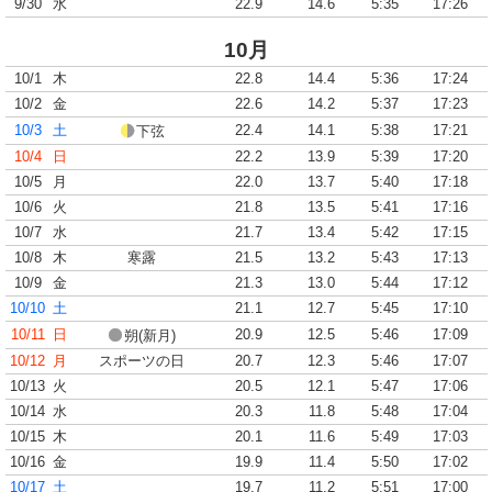
9/30
水
22.9
14.6
5:35
17:26
10月
10/1
木
22.8
14.4
5:36
17:24
10/2
金
22.6
14.2
5:37
17:23
10/3
土
22.4
14.1
5:38
17:21
下弦
10/4
日
22.2
13.9
5:39
17:20
10/5
月
22.0
13.7
5:40
17:18
10/6
火
21.8
13.5
5:41
17:16
10/7
水
21.7
13.4
5:42
17:15
10/8
木
寒露
21.5
13.2
5:43
17:13
10/9
金
21.3
13.0
5:44
17:12
10/10
土
21.1
12.7
5:45
17:10
10/11
日
20.9
12.5
5:46
17:09
朔(新月)
10/12
月
スポーツの日
20.7
12.3
5:46
17:07
10/13
火
20.5
12.1
5:47
17:06
10/14
水
20.3
11.8
5:48
17:04
10/15
木
20.1
11.6
5:49
17:03
10/16
金
19.9
11.4
5:50
17:02
10/17
土
19.7
11.2
5:51
17:00