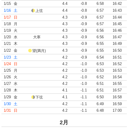
1/15
金
4.4
-0.8
6:58
16:42
1/16
土
4.4
-0.8
6:57
16:43
上弦
1/17
日
4.3
-0.9
6:57
16:44
1/18
月
4.3
-0.9
6:57
16:45
1/19
火
4.3
-0.9
6:56
16:46
1/20
水
大寒
4.3
-0.9
6:56
16:47
1/21
木
4.3
-0.9
6:55
16:49
1/22
金
4.3
-0.9
6:55
16:50
望(満月)
1/23
土
4.2
-0.9
6:54
16:51
1/24
日
4.2
-1.0
6:53
16:52
1/25
月
4.2
-1.0
6:53
16:53
1/26
火
4.2
-1.0
6:52
16:54
1/27
水
4.2
-1.0
6:51
16:55
1/28
木
4.1
-1.1
6:51
16:57
1/29
金
4.1
-1.1
6:50
16:58
下弦
1/30
土
4.2
-1.1
6:49
16:59
1/31
日
4.2
-1.1
6:48
17:00
2月