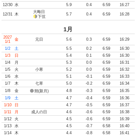
12/30
水
5.9
0.4
6:59
16:27
大晦日
12/31
木
5.7
0.4
6:59
16:28
下弦
1月
2027
金
元日
5.6
0.3
6:59
16:29
1/1
1/2
土
5.5
0.2
6:59
16:30
1/3
日
5.4
0.1
6:59
16:30
1/4
月
5.3
0.0
6:59
16:31
1/5
火
小寒
5.2
0.0
6:59
16:32
1/6
水
5.1
-0.1
6:59
16:33
1/7
木
七草
5.0
-0.2
6:59
16:34
1/8
金
4.8
-0.3
6:59
16:35
朔(新月)
1/9
土
4.7
-0.4
6:59
16:36
1/10
日
4.7
-0.5
6:59
16:37
1/11
月
成人の日
4.6
-0.6
6:59
16:38
1/12
火
4.5
-0.6
6:59
16:39
1/13
水
4.5
-0.7
6:58
16:40
1/14
木
4.4
-0.8
6:58
16:41