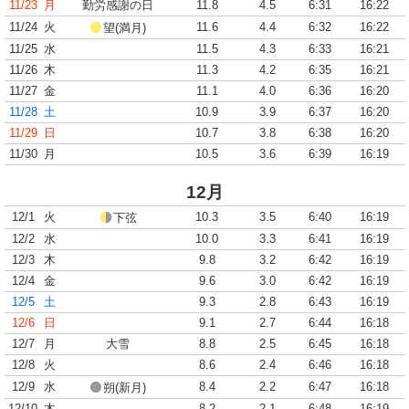
11/23
月
勤労感謝の日
11.8
4.5
6:31
16:22
11/24
火
11.6
4.4
6:32
16:22
望(満月)
11/25
水
11.5
4.3
6:33
16:21
11/26
木
11.3
4.2
6:35
16:21
11/27
金
11.1
4.0
6:36
16:20
11/28
土
10.9
3.9
6:37
16:20
11/29
日
10.7
3.8
6:38
16:20
11/30
月
10.5
3.6
6:39
16:19
12月
12/1
火
10.3
3.5
6:40
16:19
下弦
12/2
水
10.0
3.3
6:41
16:19
12/3
木
9.8
3.2
6:42
16:19
12/4
金
9.6
3.0
6:42
16:19
12/5
土
9.3
2.8
6:43
16:19
12/6
日
9.1
2.7
6:44
16:18
12/7
月
大雪
8.8
2.5
6:45
16:18
12/8
火
8.6
2.4
6:46
16:18
12/9
水
8.4
2.2
6:47
16:18
朔(新月)
12/10
木
8.2
2.1
6:48
16:19