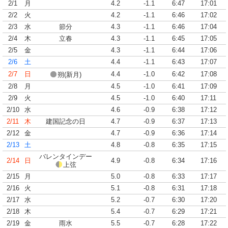
2/1
月
4.2
-1.1
6:47
17:01
2/2
火
4.2
-1.1
6:46
17:02
2/3
水
節分
4.3
-1.1
6:46
17:04
2/4
木
立春
4.3
-1.1
6:45
17:05
2/5
金
4.3
-1.1
6:44
17:06
2/6
土
4.4
-1.1
6:43
17:07
2/7
日
4.4
-1.0
6:42
17:08
朔(新月)
2/8
月
4.5
-1.0
6:41
17:09
2/9
火
4.5
-1.0
6:40
17:11
2/10
水
4.6
-0.9
6:38
17:12
2/11
木
建国記念の日
4.7
-0.9
6:37
17:13
2/12
金
4.7
-0.9
6:36
17:14
2/13
土
4.8
-0.8
6:35
17:15
バレンタインデー
2/14
日
4.9
-0.8
6:34
17:16
上弦
2/15
月
5.0
-0.8
6:33
17:17
2/16
火
5.1
-0.8
6:31
17:18
2/17
水
5.2
-0.7
6:30
17:20
2/18
木
5.4
-0.7
6:29
17:21
2/19
金
雨水
5.5
-0.7
6:28
17:22