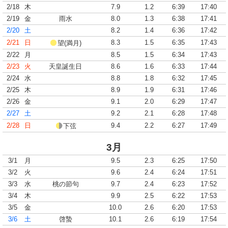
2/18
木
7.9
1.2
6:39
17:40
2/19
金
雨水
8.0
1.3
6:38
17:41
2/20
土
8.2
1.4
6:36
17:42
2/21
日
8.3
1.5
6:35
17:43
望(満月)
2/22
月
8.5
1.5
6:34
17:43
2/23
火
天皇誕生日
8.6
1.6
6:33
17:44
2/24
水
8.8
1.8
6:32
17:45
2/25
木
8.9
1.9
6:31
17:46
2/26
金
9.1
2.0
6:29
17:47
2/27
土
9.2
2.1
6:28
17:48
2/28
日
9.4
2.2
6:27
17:49
下弦
3月
3/1
月
9.5
2.3
6:25
17:50
3/2
火
9.6
2.4
6:24
17:51
3/3
水
桃の節句
9.7
2.4
6:23
17:52
3/4
木
9.9
2.5
6:22
17:53
3/5
金
10.0
2.6
6:20
17:53
3/6
土
啓蟄
10.1
2.6
6:19
17:54