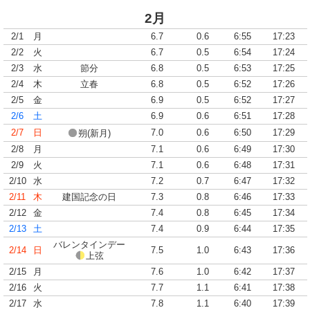
2月
2/1
月
6.7
0.6
6:55
17:23
2/2
火
6.7
0.5
6:54
17:24
2/3
水
節分
6.8
0.5
6:53
17:25
2/4
木
立春
6.8
0.5
6:52
17:26
2/5
金
6.9
0.5
6:52
17:27
2/6
土
6.9
0.6
6:51
17:28
2/7
日
7.0
0.6
6:50
17:29
朔(新月)
2/8
月
7.1
0.6
6:49
17:30
2/9
火
7.1
0.6
6:48
17:31
2/10
水
7.2
0.7
6:47
17:32
2/11
木
建国記念の日
7.3
0.8
6:46
17:33
2/12
金
7.4
0.8
6:45
17:34
2/13
土
7.4
0.9
6:44
17:35
バレンタインデー
2/14
日
7.5
1.0
6:43
17:36
上弦
2/15
月
7.6
1.0
6:42
17:37
2/16
火
7.7
1.1
6:41
17:38
2/17
水
7.8
1.1
6:40
17:39