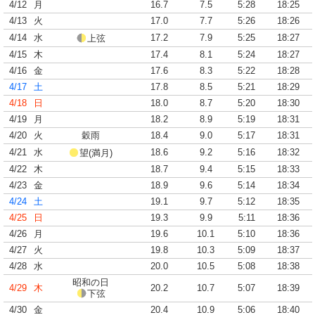
4/12
月
16.7
7.5
5:28
18:25
4/13
火
17.0
7.7
5:26
18:26
4/14
水
17.2
7.9
5:25
18:27
上弦
4/15
木
17.4
8.1
5:24
18:27
4/16
金
17.6
8.3
5:22
18:28
4/17
土
17.8
8.5
5:21
18:29
4/18
日
18.0
8.7
5:20
18:30
4/19
月
18.2
8.9
5:19
18:31
4/20
火
穀雨
18.4
9.0
5:17
18:31
4/21
水
18.6
9.2
5:16
18:32
望(満月)
4/22
木
18.7
9.4
5:15
18:33
4/23
金
18.9
9.6
5:14
18:34
4/24
土
19.1
9.7
5:12
18:35
4/25
日
19.3
9.9
5:11
18:36
4/26
月
19.6
10.1
5:10
18:36
4/27
火
19.8
10.3
5:09
18:37
4/28
水
20.0
10.5
5:08
18:38
昭和の日
4/29
木
20.2
10.7
5:07
18:39
下弦
4/30
金
20.4
10.9
5:06
18:40