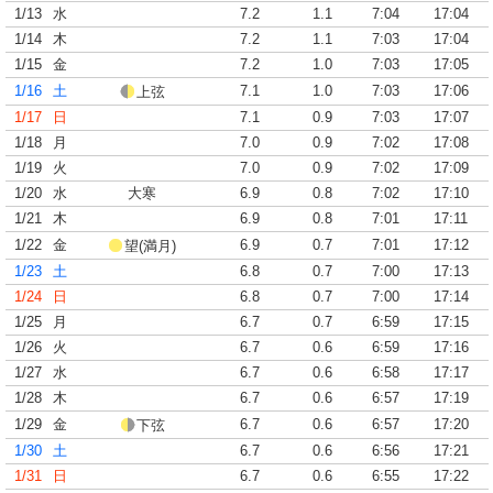
1/13
水
7.2
1.1
7:04
17:04
1/14
木
7.2
1.1
7:03
17:04
1/15
金
7.2
1.0
7:03
17:05
1/16
土
7.1
1.0
7:03
17:06
上弦
1/17
日
7.1
0.9
7:03
17:07
1/18
月
7.0
0.9
7:02
17:08
1/19
火
7.0
0.9
7:02
17:09
1/20
水
大寒
6.9
0.8
7:02
17:10
1/21
木
6.9
0.8
7:01
17:11
1/22
金
6.9
0.7
7:01
17:12
望(満月)
1/23
土
6.8
0.7
7:00
17:13
1/24
日
6.8
0.7
7:00
17:14
1/25
月
6.7
0.7
6:59
17:15
1/26
火
6.7
0.6
6:59
17:16
1/27
水
6.7
0.6
6:58
17:17
1/28
木
6.7
0.6
6:57
17:19
1/29
金
6.7
0.6
6:57
17:20
下弦
1/30
土
6.7
0.6
6:56
17:21
1/31
日
6.7
0.6
6:55
17:22