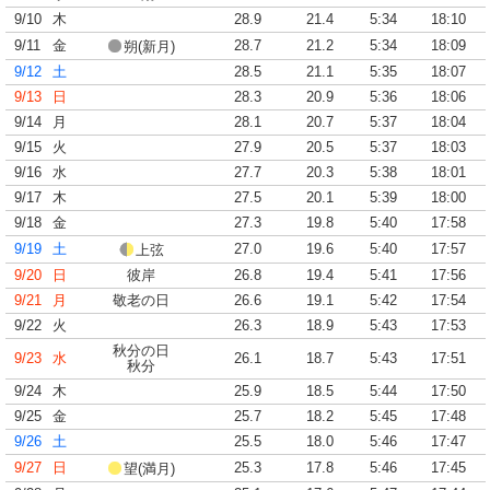
9/10
木
28.9
21.4
5:34
18:10
9/11
金
28.7
21.2
5:34
18:09
朔(新月)
9/12
土
28.5
21.1
5:35
18:07
9/13
日
28.3
20.9
5:36
18:06
9/14
月
28.1
20.7
5:37
18:04
9/15
火
27.9
20.5
5:37
18:03
9/16
水
27.7
20.3
5:38
18:01
9/17
木
27.5
20.1
5:39
18:00
9/18
金
27.3
19.8
5:40
17:58
9/19
土
27.0
19.6
5:40
17:57
上弦
9/20
日
彼岸
26.8
19.4
5:41
17:56
9/21
月
敬老の日
26.6
19.1
5:42
17:54
9/22
火
26.3
18.9
5:43
17:53
秋分の日
9/23
水
26.1
18.7
5:43
17:51
秋分
9/24
木
25.9
18.5
5:44
17:50
9/25
金
25.7
18.2
5:45
17:48
9/26
土
25.5
18.0
5:46
17:47
9/27
日
25.3
17.8
5:46
17:45
望(満月)