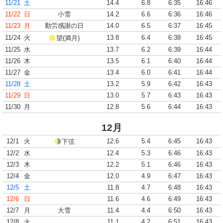
11/21
土
14.4
6.8
6:35
16:46
11/22
日
小雪
14.2
6.6
6:36
16:46
11/23
月
勤労感謝の日
14.0
6.5
6:37
16:45
11/24
火
13.8
6.4
6:38
16:45
望(満月)
11/25
水
13.7
6.2
6:39
16:44
11/26
木
13.5
6.1
6:40
16:44
11/27
金
13.4
6.0
6:41
16:44
11/28
土
13.2
5.9
6:42
16:43
11/29
日
13.0
5.7
6:43
16:43
11/30
月
12.8
5.6
6:44
16:43
12月
12/1
火
12.6
5.4
6:45
16:43
下弦
12/2
水
12.4
5.3
6:46
16:43
12/3
木
12.2
5.1
6:46
16:43
12/4
金
12.0
4.9
6:47
16:43
12/5
土
11.8
4.7
6:48
16:43
12/6
日
11.6
4.6
6:49
16:43
12/7
月
大雪
11.4
4.4
6:50
16:43
12/8
火
11.1
4.2
6:51
16:43