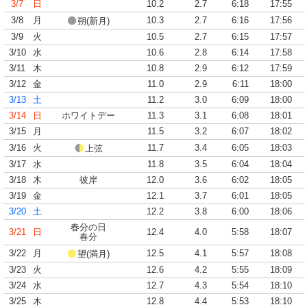
3/7
日
10.2
2.7
6:18
17:55
3/8
月
10.3
2.7
6:16
17:56
朔(新月)
3/9
火
10.5
2.7
6:15
17:57
3/10
水
10.6
2.8
6:14
17:58
3/11
木
10.8
2.9
6:12
17:59
3/12
金
11.0
2.9
6:11
18:00
3/13
土
11.2
3.0
6:09
18:00
3/14
日
ホワイトデー
11.3
3.1
6:08
18:01
3/15
月
11.5
3.2
6:07
18:02
3/16
火
11.7
3.4
6:05
18:03
上弦
3/17
水
11.8
3.5
6:04
18:04
3/18
木
彼岸
12.0
3.6
6:02
18:05
3/19
金
12.1
3.7
6:01
18:05
3/20
土
12.2
3.8
6:00
18:06
春分の日
3/21
日
12.4
4.0
5:58
18:07
春分
3/22
月
12.5
4.1
5:57
18:08
望(満月)
3/23
火
12.6
4.2
5:55
18:09
3/24
水
12.7
4.3
5:54
18:10
3/25
木
12.8
4.4
5:53
18:10