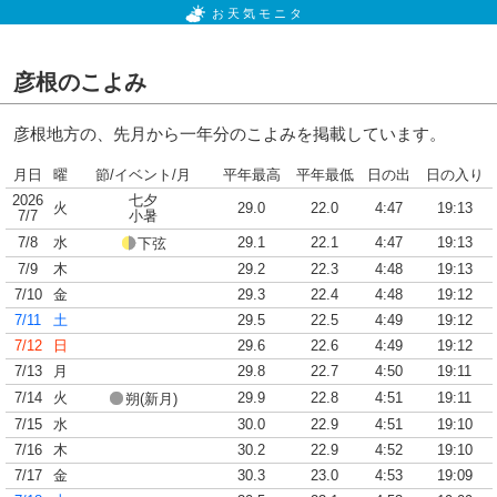
お天気モニタ
彦根のこよみ
彦根地方の、先月から一年分のこよみを掲載しています。
月日
曜
節/イベント/月
平年最高
平年最低
日の出
日の入り
2026
七夕
火
29.0
22.0
4:47
19:13
7/7
小暑
7/8
水
29.1
22.1
4:47
19:13
下弦
7/9
木
29.2
22.3
4:48
19:13
7/10
金
29.3
22.4
4:48
19:12
7/11
土
29.5
22.5
4:49
19:12
7/12
日
29.6
22.6
4:49
19:12
7/13
月
29.8
22.7
4:50
19:11
7/14
火
29.9
22.8
4:51
19:11
朔(新月)
7/15
水
30.0
22.9
4:51
19:10
7/16
木
30.2
22.9
4:52
19:10
7/17
金
30.3
23.0
4:53
19:09