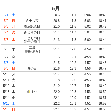
5月
5/1
土
20.6
11.1
5:04
18:40
5/2
日
八十八夜
20.8
11.3
5:03
18:41
5/3
月
憲法記念日
21.0
11.5
5:02
18:42
5/4
火
みどりの日
21.1
11.7
5:01
18:43
こどもの日
5/5
水
21.3
11.8
5:00
18:44
端午の節句
立夏
5/6
木
21.4
12.0
4:59
18:45
朔(新月)
5/7
金
21.5
12.1
4:58
18:45
5/8
土
21.5
12.2
4:57
18:46
5/9
日
母の日
21.6
12.3
4:56
18:47
5/10
月
21.7
12.5
4:56
18:48
5/11
火
21.8
12.6
4:55
18:49
5/12
水
21.9
12.7
4:54
18:49
5/13
木
22.0
12.8
4:53
18:50
上弦
5/14
金
22.1
12.9
4:52
18:51
5/15
土
22.2
13.1
4:51
18:52
5/16
日
22.4
13.2
4:51
18:53