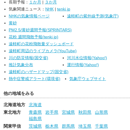
長期予報：
１か月
|
３か月
気象関連ニュース：
NHK
|
tenki.jp
NHKの気象情報ページ
遠軽町の紫外線予測(気象庁)
黄砂
PM2.5/黄砂週間予報(SPRINTARS)
花粉 週間飛散予報(tenki.jp)
遠軽町の花粉飛散量ダッシュボード
遠軽町周辺のライブカメラ(YouTube)
川の防災情報(国交省)
河川水位情報(Yahoo!)
推計気象分布
運行情報(Yahoo!)
遠軽町のハザードマップ(国交省)
熱中症警戒アラート(環境省)
気象庁ウェブサイト
他の地域をみる
北海道地方
北海道
東北地方
青森県
岩手県
宮城県
秋田県
山形県
福島県
関東甲信
茨城県
栃木県
群馬県
埼玉県
千葉県