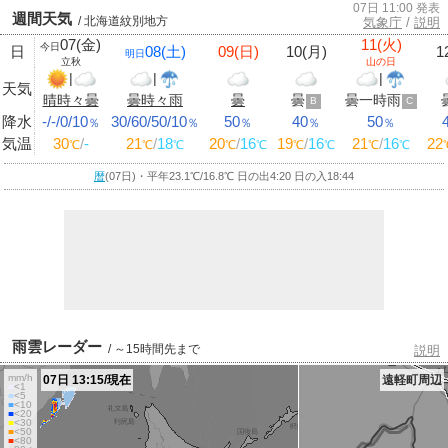
07日 11:00 発表
週間天気
/ 北海道紋別地方
気象庁
/
説明
07(金)
11(火)
今日
日
08(土)
09(日)
10(月)
1
明日
立秋
山の日
|
|
|
天気
晴時々曇
曇時々雨
曇
曇
曇一時雨
B
C
降水
-/-/0/10
30/60/50/10
50
40
50
％
％
％
％
％
気温
30
/
-
21
/
18
20
/
16
19
/
16
21
/
16
22
℃
℃
℃
℃
℃
℃
℃
℃
℃
暦
(07日)・平年23.1
℃
/16.8
℃
日の出4:20 日の入18:44
雨雲レーダー
/ ～15時間先まで
説明
mm/h
07日 13:15/現在
遠軽町周辺
■
<1
■
<5
■
<10
■
<20
■
<30
■
<50
■
<80