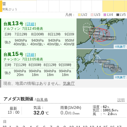
雷
突風,ひょう
凡例：
LV2
LV3
LV4
LV5
13
台風
号
［
詳細
］
ドルフィン
7日12:45発表
12日09時
11日09時
日時
7日12時
8日00時
8日12時
9日09時
10日09時
11日09時
12日09
10日09時
9日09時
7日12時
8日12時
8日00時
940hPa
940hPa
940hPa
950hPa
980hPa
990hPa
992hP
強さ
40m/強い
40m/強い
40m/強い
40m/強い
23m
18m
18m
©気象庁
15
台風
号
［
詳細
］
チャンホン
7日13:05発表
12日09時
11日09時
日時
7日12時
8日00時
8日12時
9日09時
10日09時
11日09時
12日09時
10日09時
9日09時
8日12時
8日00時
7日12時
994hPa
994hPa
994hPa
994hPa
994hPa
990hPa
994hPa
強さ
20m
18m
18m
18m
18m
20m
18m
©気象庁
現在、地震の情報はありません。
気象庁
アメダス観測値
/
白滝 他
説明
湿度：
62
気温：
雨量(1h/24h)
％
最新
気圧：
1001.5
hPa
32.0
0.0
13：00
0.0
℃
/
mm
風 ：
2.0
m/s
8/7
日