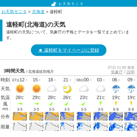
お天気モニタ
お天気モニタ
>
北海道
> 遠軽町
遠軽町(北海道)の天気
遠軽町の天気について、気象庁の予報とデータを一覧でまとめていま
す。
★ 遠軽町をマイページに登録
07日 11:00 発表
3時間天気
/ 北海道紋別地方
気象庁
/
説明
時刻
12 -
15 -
18 -
21 -
00 -
03 -
06 -
09 -
07
08
日
日
天気
気温
28
29
28
26
23
21
19
19
℃
℃
℃
℃
℃
℃
℃
℃
風
m/s
3-5
3-5
3-5
3-5
3-5
3-5
6-9
6-9
分布
雨量