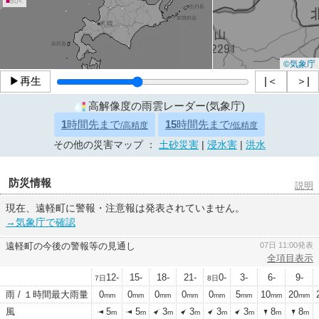
■
80<
©気象庁
▶再生
|＜
＞|
高解像度の雨雲レーダー(気象庁)
1
時間先まで
15
時間先まで
/高精度
/低精度
その他の災害マップ ：
土砂災害
|
浸水害
|
洪水
防災情報
説明
現在、遠軽町に警報・注意報は発表されていません。
→気象庁で確認
遠軽町の今後の警報等の見通し
07日 11:00発表
全項目表示
12-
15-
18-
21-
0-
3-
6-
9-
7日
8日
雨 / １時間最大雨量
0
0
0
0
0
5
10
20
mm
mm
mm
mm
mm
mm
mm
mm
風
5
5
3
3
3
3
8
8
m
m
m
m
m
m
m
m