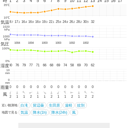
0
時
1
2
3
4
5
6
7
8
9
10
11
12
13
14
15
16
17
35℃
10℃
気温
18
18.
17.
16.
16.
16.
19.
22.
25.
24.
26.
28.
30.
32
7
1
4
9
9
3
1
6
9
2
2
5
1020
hPa
1000
hPa
1005
1004
1004
1003
1003
1002
1002
気圧
100%
0%
湿度
80
80
76
79
77
71
66
68
69
74
58
69
70
62
10
mm
0
mm
雨量
0
0
0
0
0
0
0
0
0
0
0
0
0
0
風
1
2
1
1
2
1
1
2
1
1
2
1
2
2
白滝
留辺蘂
生田原
遠軽
紋別
近い観測地
気温
降水(1h)
降水(24h)
風
地図で見る