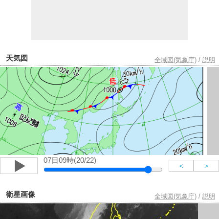
天気図
全域図(気象庁)
/
説明
07日09時(20/22)
＜
＞
衛星画像
全域図(気象庁)
/
説明