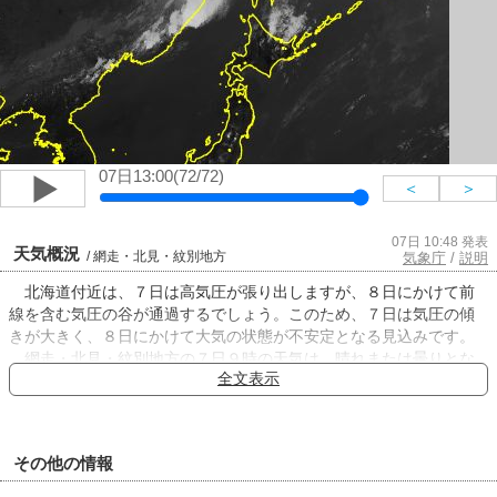
07日13:00(72/72)
＜
＞
07日 10:48 発表
天気概況
/ 網走・北見・紋別地方
気象庁
/
説明
北海道付近は、７日は高気圧が張り出しますが、８日にかけて前
線を含む気圧の谷が通過するでしょう。このため、７日は気圧の傾
きが大きく、８日にかけて大気の状態が不安定となる見込みです。
網走・北見・紋別地方の７日９時の天気は、晴れまたは曇りとな
全文表示
っています。
７日は、晴れ時々曇りでしょう。
８日は、網走地方は曇りのち雨、北見・紋別地方は曇り時々雨
で、ともに雷を伴う所がある見込みです。
その他の情報
海の波の高さは、７日から８日にかけて、１メートルでしょう。