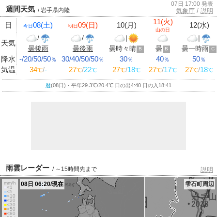
07日 17:00 発表
週間天気
/ 岩手県内陸
気象庁
/
説明
11(火)
日
08(土)
09(日)
10(月)
12(水)
今日
明日
山の日
/
/
|
|
天気
曇後雨
曇後雨
曇時々晴
曇
曇一時雨
B
B
C
降水
-/20/50/50
30/40/50/50
30
40
50
％
％
％
％
％
気温
34
/
-
27
/
22
27
/
18
27
/
17
27
/
18
℃
℃
℃
℃
℃
℃
℃
℃
℃
暦
(08日)・平年29.3
℃
/20.4
℃
日の出4:40 日の入18:41
雨雲レーダー
/ ～15時間先まで
説明
mm/h
08日 06:20/現在
雫石町周辺
■
<1
■
<5
■
<10
■
<20
■
<30
■
<50
■
<80