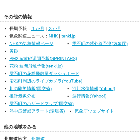
雷を伴って激しい雨の降る所がある見込みです。
＜天気変化等の留意点＞
その他の情報
８日午後は、岩手県では、大雨による土砂災害や低い土地の浸水、
河川の増水に十分注意してください。また、落雷や突風、降ひょ
長期予報：
１か月
|
３か月
う、急な強い雨に注意してください。
気象関連ニュース：
NHK
|
tenki.jp
NHKの気象情報ページ
雫石町の紫外線予測(気象庁)
黄砂
PM2.5/黄砂週間予報(SPRINTARS)
花粉 週間飛散予報(tenki.jp)
雫石町の花粉飛散量ダッシュボード
雫石町周辺のライブカメラ(YouTube)
川の防災情報(国交省)
河川水位情報(Yahoo!)
推計気象分布
運行情報(Yahoo!)
雫石町のハザードマップ(国交省)
熱中症警戒アラート(環境省)
気象庁ウェブサイト
他の地域をみる
北海道地方
北海道