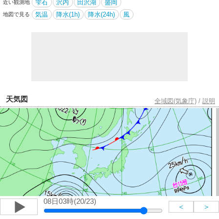
雫石
沢内
田沢湖
盛岡
近い観測地
気温
降水(1h)
降水(24h)
風
地図で見る
天気図
全域図(気象庁)
/
説明
08日03時(20/23)
＜
＞