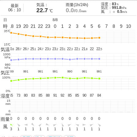
湿度：
83
気温：
雨量(1h/24h)
％
最新
気圧：
991.8
hPa
22.7
0.0
06：10
0.0
℃
/
mm
風 ：
0.5
m/s
日
8/8
17
時
18
19
20
21
22
23
0
1
2
3
4
5
6
7
8
9
10
35℃
15℃
気温
32.
30.
28.
26.
25.
24.
23.
23.
23.
22.
22.
21.
22
22.
4
6
7
7
1
7
3
2
1
3
1
8
5
1000
hPa
980
hPa
989
991
991
991
990
991
991
気圧
100%
0%
湿度
56
65
73
80
83
85
88
91
92
85
85
90
87
84
15
mm
0
mm
雨量
0
0
0
0
0
0
0
0
0
0
0
0
0
0
風
3
3
1
1
1
1
1
1
1
1
1
1
1
1