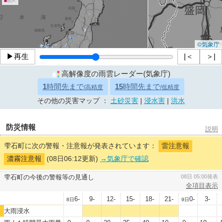
■
80<
©気象庁
▶再生
|＜
＞|
高解像度の雨雲レーダー(気象庁)
1
時間先まで
15
時間先まで
/高精度
/低精度
その他の災害マップ ：
土砂災害
|
浸水害
|
洪水
防災情報
説明
雫石町に次の警報・注意報が発表されています：
雷注意報
濃霧注意報
(08日06:12更新)
→気象庁で確認
雫石町の今後の警報等の見通し
08日 05:00発表
全項目表示
6-
9-
12-
15-
18-
21-
0-
3-
8日
9日
大雨浸水