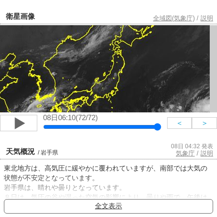
衛星画像
全域図(気象庁)
/
説明
08日06:10(72/72)
＜
＞
08日 04:32 発表
天気概況
/ 岩手県
気象庁
/
説明
東北地方は、高気圧に緩やかに覆われていますが、南部では大気の
状態が不安定となっています。
岩手県は、晴れや曇りとなっています。
８日は、気圧の谷や湿った空気の影響により、曇りや雨で、午後は
全文表示
雷を伴って非常に激しい雨の降る所があるでしょう。
９日は、気圧の谷や湿った空気の影響により、曇りや雨で、午後は