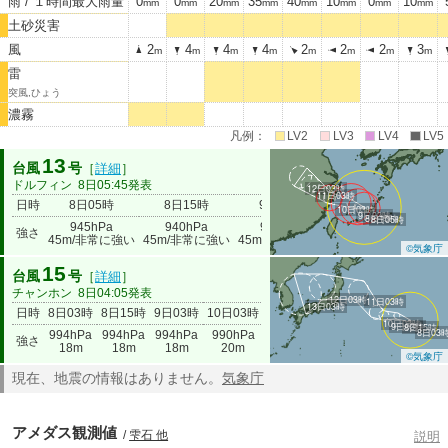
雨 / １時間最大雨量
0
0
20
35
40
10
0
10
mm
mm
mm
mm
mm
mm
mm
mm
土砂災害
風
2
4
4
4
2
2
2
3
m
m
m
m
m
m
m
m
雷
突風,ひょう
濃霧
凡例：
LV2
LV3
LV4
LV5
13
台風
号
［
詳細
］
ドルフィン
8日05:45発表
12日03時
11日03時
日時
8日05時
8日15時
9日03時
10日03時
11日03時
10日03時
9日03時
8日15時
8日05時
945hPa
940hPa
940hPa
970hPa
985hPa
強さ
45m/非常に強い
45m/非常に強い
45m/非常に強い
30m
18m
©気象庁
15
台風
号
［
詳細
］
チャンホン
8日04:05発表
12日03時
11日03時
13日03時
日時
8日03時
8日15時
9日03時
10日03時
11日03時
12日03時
13日03時
10日03時
9日03時
8日15時
8日03
994hPa
994hPa
994hPa
990hPa
985hPa
994hPa
強さ
996hPa
18m
18m
18m
20m
23m
18m
©気象庁
現在、地震の情報はありません。
気象庁
アメダス観測値
/
雫石 他
説明