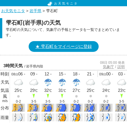
お天気モニタ
お天気モニタ
>
岩手県
> 雫石町
雫石町(岩手県)の天気
雫石町の天気について、気象庁の予報とデータを一覧でまとめていま
す。
★ 雫石町をマイページに登録
08日 05:00 発表
3時間天気
/ 岩手県内陸
気象庁
/
説明
時刻
06 -
09 -
12 -
15 -
18 -
21 -
00 -
03 -
08
09
日
日
天気
気温
25
29
32
31
27
25
24
23
℃
℃
℃
℃
℃
℃
℃
℃
風
m/s
0-2
3-5
3-5
3-5
0-2
0-2
0-2
3-5
分布
雨量