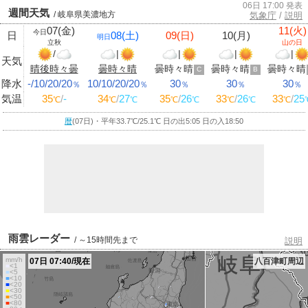
06日 17:00 発表
週間天気
/ 岐阜県美濃地方
気象庁
/
説明
07(金)
11(火)
今日
日
08(土)
09(日)
10(月)
明日
立秋
山の日
/
|
|
|
|
天気
晴後時々曇
曇時々晴
曇時々晴
曇時々晴
曇時々晴
C
B
降水
-/10/20/20
10/10/20/20
30
30
30
％
％
％
％
％
気温
35
/
-
34
/
27
35
/
26
33
/
26
33
/
25
℃
℃
℃
℃
℃
℃
℃
℃
暦
(07日)・平年33.7
℃
/25.1
℃
日の出5:05 日の入18:50
雨雲レーダー
/ ～15時間先まで
説明
mm/h
07日 07:40/現在
八百津町周辺
■
<1
■
<5
■
<10
■
<20
■
<30
■
<50
■
<80