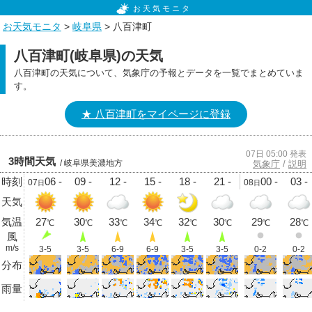
お天気モニタ
お天気モニタ
>
岐阜県
> 八百津町
八百津町(岐阜県)の天気
八百津町の天気について、気象庁の予報とデータを一覧でまとめていま
す。
★ 八百津町をマイページに登録
07日 05:00 発表
3時間天気
/ 岐阜県美濃地方
気象庁
/
説明
時刻
06 -
09 -
12 -
15 -
18 -
21 -
00 -
03 -
07
08
日
日
天気
気温
27
30
33
34
32
30
29
28
℃
℃
℃
℃
℃
℃
℃
℃
風
m/s
3-5
3-5
6-9
6-9
3-5
3-5
0-2
0-2
分布
雨量