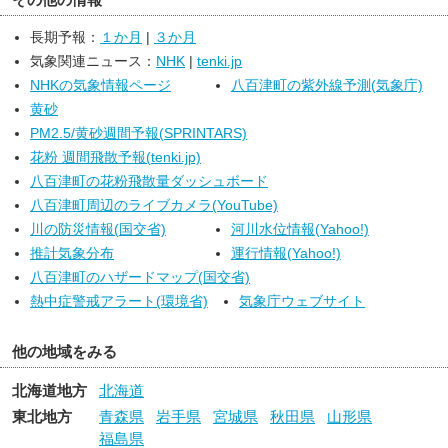
た激しい雨や非常に激しい雨の降る所がある見込みです。
長期予報：
１か月
|
３か月
気象関連ニュース：
NHK
|
tenki.jp
NHKの気象情報ページ
八百津町の紫外線予測(気象庁)
黄砂
PM2.5/黄砂週間予報(SPRINTARS)
花粉 週間飛散予報(tenki.jp)
八百津町の花粉飛散量ダッシュボード
八百津町周辺のライブカメラ(YouTube)
川の防災情報(国交省)
河川水位情報(Yahoo!)
推計気象分布
運行情報(Yahoo!)
八百津町のハザードマップ(国交省)
熱中症警戒アラート(環境省)
気象庁ウェブサイト
他の地域をみる
北海道地方
北海道
東北地方
青森県
岩手県
宮城県
秋田県
山形県
福島県