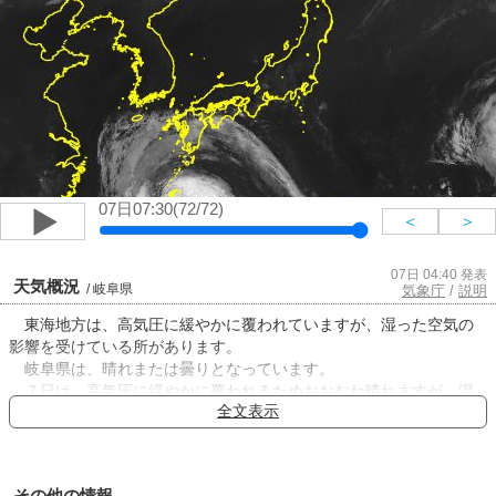
07日07:30(72/72)
＜
＞
07日 04:40 発表
天気概況
/ 岐阜県
気象庁
/
説明
東海地方は、高気圧に緩やかに覆われていますが、湿った空気の
影響を受けている所があります。
岐阜県は、晴れまたは曇りとなっています。
７日は、高気圧に緩やかに覆われるためおおむね晴れますが、湿
全文表示
った空気の影響で雲が広がりやすく、午後は雷を伴った激しい雨や
非常に激しい雨の降る所があるでしょう。
８日は、引き続き高気圧に緩やかに覆われるため晴れる所もあり
ますが、湿った空気の影響でおおむね曇りとなり、午後は雷を伴っ
その他の情報