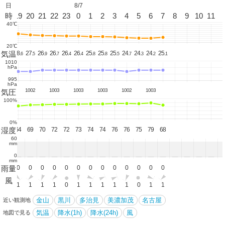
日
8/7
18
時
19
20
21
22
23
0
1
2
3
4
5
6
7
8
9
10
11
40℃
20℃
気温
31.
28.
27.
26.
26.
26.
26.
25.
25.
25.
24.
24.
24.
25.
1
6
5
9
7
4
4
8
8
5
7
3
2
1
1010
hPa
995
hPa
1001
1002
1003
1003
1003
1002
1003
気圧
100%
0%
湿度
60
64
69
70
72
72
73
74
74
76
76
75
79
68
60
mm
0
mm
雨量
0
0
0
0
0
0
0
0
0
0
0
0
0
0
風
3
1
1
1
1
0
1
1
1
1
1
0
1
1
金山
黒川
多治見
美濃加茂
名古屋
近い観測地
気温
降水(1h)
降水(24h)
風
地図で見る