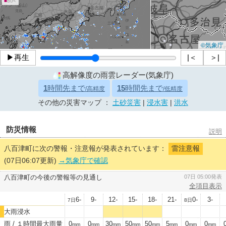
■
80<
©気象庁
▶再生
|＜
＞|
高解像度の雨雲レーダー(気象庁)
1
時間先まで
15
時間先まで
/高精度
/低精度
その他の災害マップ ：
土砂災害
|
浸水害
|
洪水
防災情報
説明
八百津町に次の警報・注意報が発表されています：
雷注意報
(07日06:07更新)
→気象庁で確認
八百津町の今後の警報等の見通し
07日 05:00発表
全項目表示
6-
9-
12-
15-
18-
21-
0-
3-
7日
8日
大雨浸水
雨 / １時間最大雨量
0
0
30
50
50
5
0
0
mm
mm
mm
mm
mm
mm
mm
mm