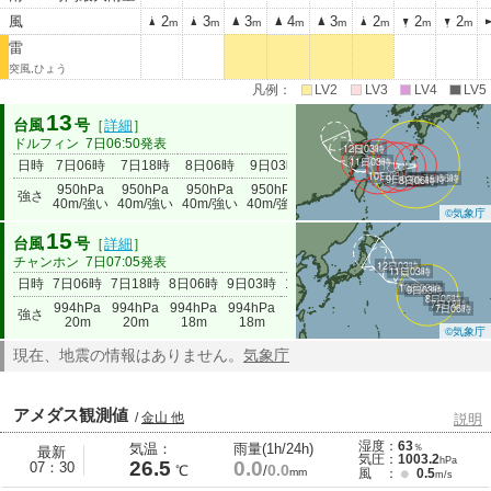
風
2
3
3
4
3
2
2
2
m
m
m
m
m
m
m
m
雷
突風,ひょう
凡例：
LV2
LV3
LV4
LV5
13
台風
号
［
詳細
］
ドルフィン
7日06:50発表
12日03時
11日03時
日時
7日06時
7日18時
8日06時
9日03時
10日03時
11日03時
12日03
10日03時
7日06時
9日03時
7日18時
8日06時
950hPa
950hPa
950hPa
950hPa
970hPa
990hPa
992hP
強さ
40m/強い
40m/強い
40m/強い
40m/強い
30m
18m
18m
©気象庁
15
台風
号
［
詳細
］
チャンホン
7日07:05発表
12日03時
11日03時
日時
7日06時
7日18時
8日06時
9日03時
10日03時
11日03時
12日03時
10日03時
9日03時
8日06時
7日18時
994hPa
994hPa
994hPa
994hPa
994hPa
990hPa
990hPa
7日06時
強さ
20m
20m
18m
18m
18m
20m
20m
©気象庁
現在、地震の情報はありません。
気象庁
アメダス観測値
/
金山 他
説明
湿度：
63
気温：
雨量(1h/24h)
％
最新
気圧：
1003.2
hPa
26.5
0.0
07：30
0.0
℃
/
mm
風 ：
0.5
m/s