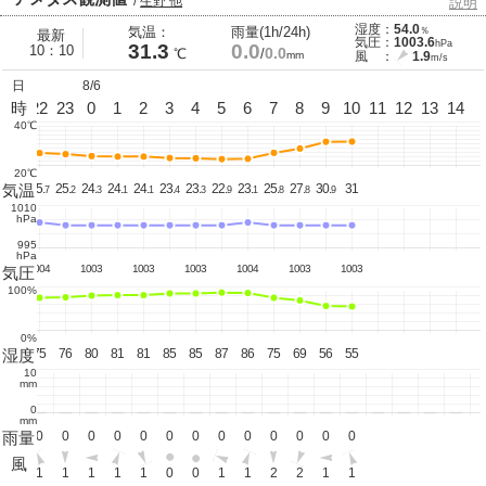
/
生野 他
説明
湿度：
54.0
気温：
雨量(1h/24h)
％
最新
気圧：
1003.6
hPa
31.3
0.0
10：10
0.0
℃
/
mm
風 ：
1.9
m/s
日
8/6
21
時
22
23
0
1
2
3
4
5
6
7
8
9
10
11
12
13
14
40℃
20℃
気温
26.
25.
25.
24.
24.
24.
23.
23.
22.
23.
25.
27.
30.
31
6
7
2
3
1
1
4
3
9
1
8
8
9
1010
hPa
995
hPa
1004
1003
1003
1003
1004
1003
1003
気圧
100%
0%
湿度
72
75
76
80
81
81
85
85
87
86
75
69
56
55
10
mm
0
mm
雨量
0
0
0
0
0
0
0
0
0
0
0
0
0
0
風
1
1
1
1
1
1
0
0
1
1
2
2
1
1