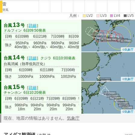
雷
突風
凡例：
LV2
LV3
LV4
LV5
13
台風
号
［
詳細
］
ドルフィン
6日09:50発表
11日09時
日時
6日09時
6日21時
7日09時
8日09時
9日09時
10日09時
11日09
10日09時
9日09時
8日09時
7日09時
6日21時
6日09時
950hPa
960hPa
960hPa
960hPa
960hPa
980hPa
985hP
強さ
40m/強い
40m/強い
40m/強い
40m/強い
35m/強い
23m
18m
©気象庁
14
台風
号
［
詳細
］
クジラ
6日10:00発表
台風消滅（熱帯低気圧化）
日時
6日09時
6日18時
7日06時
強さ
1000hPa
1000hPa
1002hPa
©気象庁
6日09時
6日18時
7日06時
15
台風
号
［
詳細
］
チャンホン
6日10:20発表
11日09時
10日09時
9日09時
日時
6日09時
6日21時
7日09時
8日09時
9日09時
10日09時
11日09時
8日09時
7日09時
996hPa
994hPa
994hPa
994hPa
994hPa
994hPa
994hPa
6日21時
強さ
6日09時
18m
20m
20m
20m
20m
20m
20m
©気象庁
現在、地震の情報はありません。
気象庁
アメダス観測値