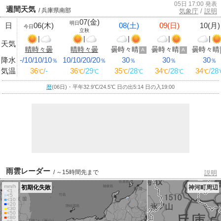
05日 17:00 発表
週間天気
/ 兵庫県南部
気象庁
/
説明
07(金)
明日
日
06(木)
08(土)
09(日)
10(月)
今日
立秋
|
|
|
|
|
天気
晴時々曇
晴時々曇
曇時々晴
曇時々晴
曇時々晴
A
A
降水
-/10/10/10
10/10/20/20
30
30
30
％
％
％
％
％
気温
36
/
-
36
/
29
35
/
28
34
/
28
34
/
28
℃
℃
℃
℃
℃
℃
℃
℃
暦
(06日)・平年32.9
℃
/24.5
℃
日の出5:14 日の入19:00
雨雲レーダー
/ ～15時間先まで
説明
mm/h
初期化失敗
神河町周辺
■
<1
■
<5
■
<10
■
<20
■
<30
■
<50
■
<80