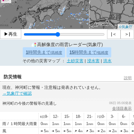
■
80<
©気象庁
▶再生
|＜
＞|
高解像度の雨雲レーダー(気象庁)
1
時間先まで
15
時間先まで
/高精度
/低精度
その他の災害マップ ：
土砂災害
|
浸水害
|
洪水
防災情報
説明
現在、神河町に警報・注意報は発表されていません。
→気象庁で確認
神河町の今後の警報等の見通し
06日 05:00発表
全項目表示
9-
12-
15-
18-
21-
0-
3-
6-
6日
7日
雨 / １時間最大雨量
0
1
1
1
1
0
0
0
0
mm
mm
mm
mm
mm
mm
mm
mm
風
5
5
5
4
3
2
2
3
m
m
m
m
m
m
m
m