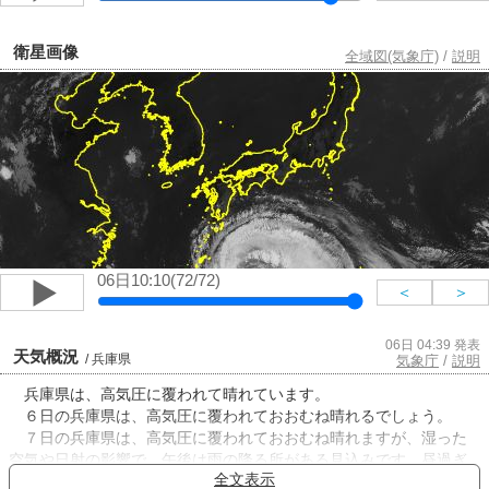
衛星画像
全域図(気象庁)
/
説明
06日10:10(72/72)
＜
＞
06日 04:39 発表
天気概況
/ 兵庫県
気象庁
/
説明
兵庫県は、高気圧に覆われて晴れています。
６日の兵庫県は、高気圧に覆われておおむね晴れるでしょう。
７日の兵庫県は、高気圧に覆われておおむね晴れますが、湿った
空気や日射の影響で、午後は雨の降る所がある見込みです。昼過ぎ
全文表示
から夜のはじめ頃にかけて雷を伴う所があるでしょう。