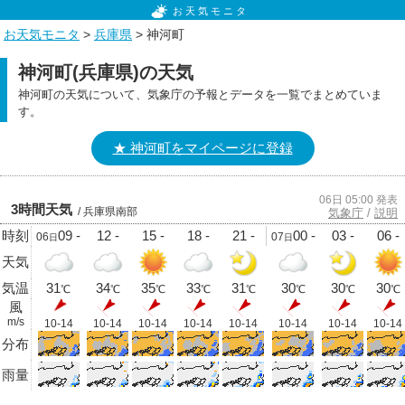
お天気モニタ
お天気モニタ
>
兵庫県
> 神河町
神河町(兵庫県)の天気
神河町の天気について、気象庁の予報とデータを一覧でまとめていま
す。
★ 神河町をマイページに登録
06日 05:00 発表
3時間天気
/ 兵庫県南部
気象庁
/
説明
時刻
09 -
12 -
15 -
18 -
21 -
00 -
03 -
06 -
06
07
日
日
天気
気温
31
34
35
33
31
30
30
30
℃
℃
℃
℃
℃
℃
℃
℃
風
m/s
10-14
10-14
10-14
10-14
10-14
10-14
10-14
10-14
分布
雨量