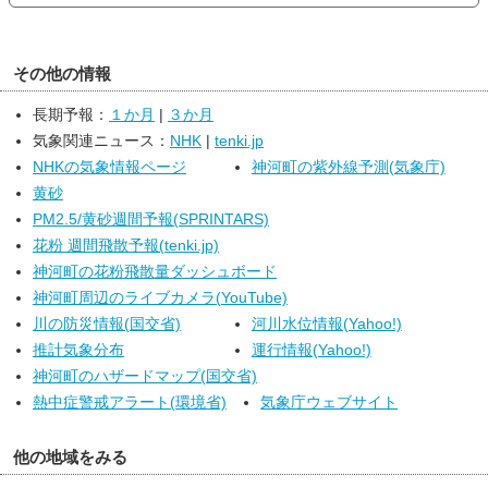
その他の情報
長期予報：
１か月
|
３か月
気象関連ニュース：
NHK
|
tenki.jp
NHKの気象情報ページ
神河町の紫外線予測(気象庁)
黄砂
PM2.5/黄砂週間予報(SPRINTARS)
花粉 週間飛散予報(tenki.jp)
神河町の花粉飛散量ダッシュボード
神河町周辺のライブカメラ(YouTube)
川の防災情報(国交省)
河川水位情報(Yahoo!)
推計気象分布
運行情報(Yahoo!)
神河町のハザードマップ(国交省)
熱中症警戒アラート(環境省)
気象庁ウェブサイト
他の地域をみる