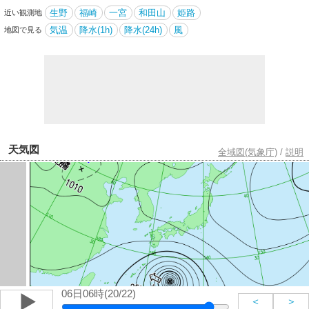
生野
福崎
一宮
和田山
姫路
近い観測地
気温
降水(1h)
降水(24h)
風
地図で見る
天気図
全域図(気象庁)
/
説明
06日06時(20/22)
＜
＞