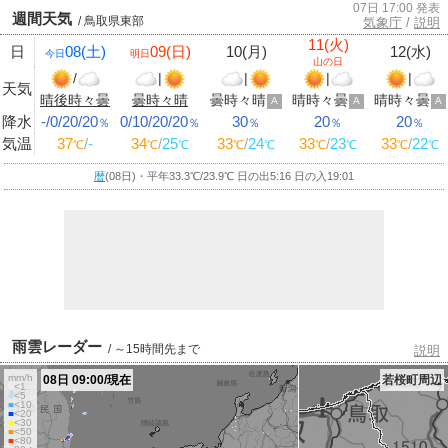
07日 17:00 発表
週間天気
/ 鳥取県東部
気象庁
/
説明
11(火)
日
08(土)
09(日)
10(月)
12(水)
今日
明日
山の日
/
|
|
|
|
天気
晴後時々曇
曇時々晴
曇時々晴
晴時々曇
晴時々曇
A
A
A
降水
-/0/20/20
0/10/20/20
30
20
20
％
％
％
％
％
気温
37
/
-
34
/
25
33
/
24
33
/
23
33
/
22
℃
℃
℃
℃
℃
℃
℃
℃
℃
暦
(08日)・平年33.3
℃
/23.9
℃
日の出5:16 日の入19:01
雨雲レーダー
/ ～15時間先まで
説明
mm/h
08日 09:00/現在
若桜町周辺
■
<1
■
<5
■
<10
■
<20
■
<30
■
<50
■
<80