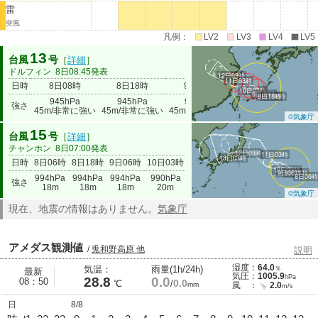
雷
突風
凡例：
LV2
LV3
LV4
LV5
13
台風
号
［
詳細
］
ドルフィン
8日08:45発表
12日03時
11日03時
日時
8日08時
8日18時
9日06時
10日03時
11日03時
10日03時
9日06時
8日18時
8日08時
945hPa
945hPa
945hPa
970hPa
985hPa
強さ
45m/非常に強い
45m/非常に強い
45m/非常に強い
30m
18m
©気象庁
15
台風
号
［
詳細
］
チャンホン
8日07:00発表
12日03時
11日03時
13日03時
日時
8日06時
8日18時
9日06時
10日03時
11日03時
12日03時
13日03時
10日03時
9日06時
8日18時
8日06
994hPa
994hPa
994hPa
990hPa
985hPa
994hPa
強さ
996hPa
18m
18m
18m
20m
23m
18m
©気象庁
現在、地震の情報はありません。
気象庁
アメダス観測値
/
兎和野高原 他
説明
湿度：
64.0
気温：
雨量(1h/24h)
％
最新
気圧：
1005.9
hPa
28.8
0.0
08：50
0.0
℃
/
mm
風 ：
2.0
m/s
日
8/8