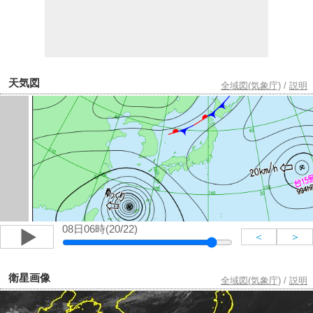
天気図
全域図(気象庁)
/
説明
08日06時(20/22)
＜
＞
衛星画像
全域図(気象庁)
/
説明