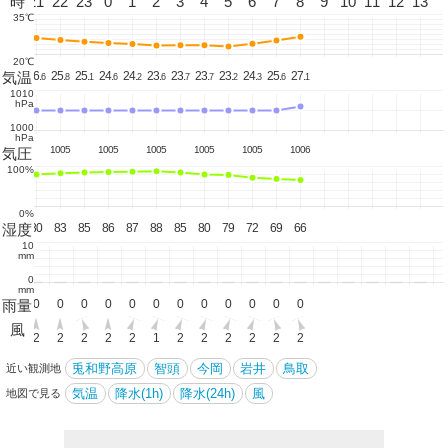
20
時
21
22
23
0
1
2
3
4
5
6
7
8
9
10
11
12
13
35℃
20℃
気温
27.
26.
25.
25.
24.
24.
23.
23.
23.
23.
24.
25.
27.
3
6
8
1
6
2
6
7
7
2
3
6
1
1010
hPa
1000
hPa
1004
1005
1005
1005
1005
1005
1006
気圧
100%
0%
湿度
74
80
83
85
86
87
88
85
80
79
72
69
66
10
mm
0
mm
雨量
0
0
0
0
0
0
0
0
0
0
0
0
0
風
1
2
2
2
2
2
1
2
2
2
2
2
2
兎和野高原
智頭
今岡
岩井
鳥取
近い観測地
気温
降水(1h)
降水(24h)
風
地図で見る