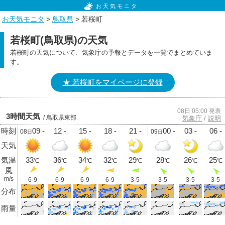
お天気モニタ
お天気モニタ
>
鳥取県
> 若桜町
若桜町(鳥取県)の天気
若桜町の天気について、気象庁の予報とデータを一覧でまとめていま
す。
★ 若桜町をマイページに登録
08日 05:00 発表
3時間天気
/ 鳥取県東部
気象庁
/
説明
時刻
09 -
12 -
15 -
18 -
21 -
00 -
03 -
06 -
08
09
日
日
天気
気温
33
36
34
32
29
28
26
25
℃
℃
℃
℃
℃
℃
℃
℃
風
m/s
6-9
6-9
6-9
6-9
3-5
3-5
3-5
3-5
分布
雨量