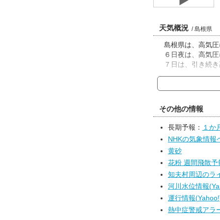
天気概況
/ 島根県
島根県は、高気圧
６日夜は、高気圧
７日は、引き続き
その他の情報
長期予報：
１か
NHKの気象情報
黄砂
花粉 週間飛散予報(t
知夫村周辺のライブ
河川水位情報(Yah
運行情報(Yahoo!
熱中症警戒アラー