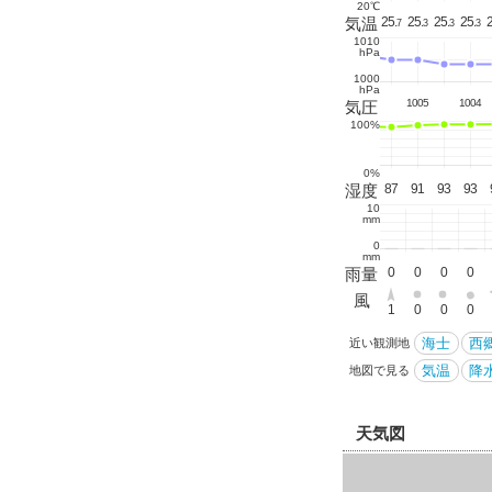
20℃
.
28.
29.
30.
30
30.
30.
30.
30.
29.
28.
27.
27.
26.
気温
25.
25.
25.
25.
25.
2
2
9
5
5
9
6
9
1
8
9
9
1
7
4
7
3
3
3
1010
hPa
1000
hPa
07
1006
1005
1005
1004
1004
1005
1006
1005
1004
気圧
100%
0%
4
74
72
66
69
66
67
66
68
70
75
79
79
78
湿度
88
87
91
93
93
10
mm
0
mm
0
0
0
0
0
0
0
0
0
0
0
0
0
雨量
0
0
0
0
0
風
2
3
3
3
3
3
3
3
2
2
2
1
2
1
1
0
0
0
海士
西
近い観測地
気温
降水
地図で見る
天気図