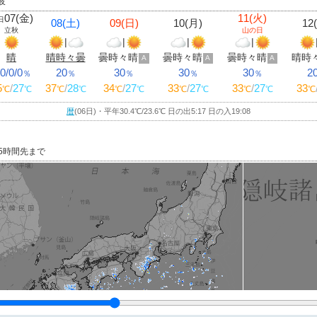
岐
07(金)
11(火)
日
08(土)
09(日)
10(月)
12
立秋
山の日
|
|
|
|
晴
晴時々曇
曇時々晴
曇時々晴
曇時々晴
晴時
A
A
A
/0/0/0
20
30
30
30
2
％
％
％
％
％
5
/
27
37
/
28
34
/
27
33
/
27
33
/
27
33
℃
℃
℃
℃
℃
℃
℃
℃
℃
℃
℃
暦
(06日)・平年30.4
℃
/23.6
℃
日の出5:17 日の入19:08
15時間先まで