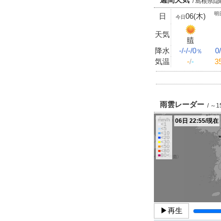
/ 島根県隠
明
日
06(木)
今日
天気
晴
降水
-/-/-/0
0
％
気温
-
/
-
3
雨雲レーダー
/ ～
mm/h
06日 22:55/現在
■
<1
■
<5
■
<10
■
<20
■
<30
■
<50
■
<80
■
80<
▶再生