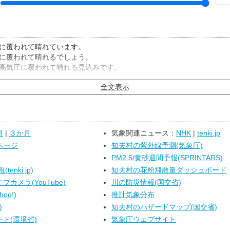
に覆われて晴れています。
に覆われて晴れるでしょう。
高気圧に覆われて晴れる見込みです。
全文表示
月
|
３か月
気象関連ニュース：
NHK
|
tenki.jp
ページ
知夫村の紫外線予測(気象庁)
PM2.5/黄砂週間予報(SPRINTARS)
enki.jp)
知夫村の花粉飛散量ダッシュボード
カメラ(YouTube)
川の防災情報(国交省)
oo!)
推計気象分布
)
知夫村のハザードマップ(国交省)
ト(環境省)
気象庁ウェブサイト