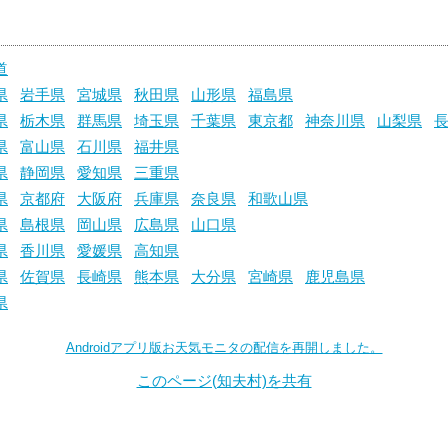
道
県
岩手県
宮城県
秋田県
山形県
福島県
県
栃木県
群馬県
埼玉県
千葉県
東京都
神奈川県
山梨県
県
富山県
石川県
福井県
県
静岡県
愛知県
三重県
県
京都府
大阪府
兵庫県
奈良県
和歌山県
県
島根県
岡山県
広島県
山口県
県
香川県
愛媛県
高知県
県
佐賀県
長崎県
熊本県
大分県
宮崎県
鹿児島県
県
Androidアプリ版お天気モニタの配信を再開しました。
このページ(知夫村)を共有