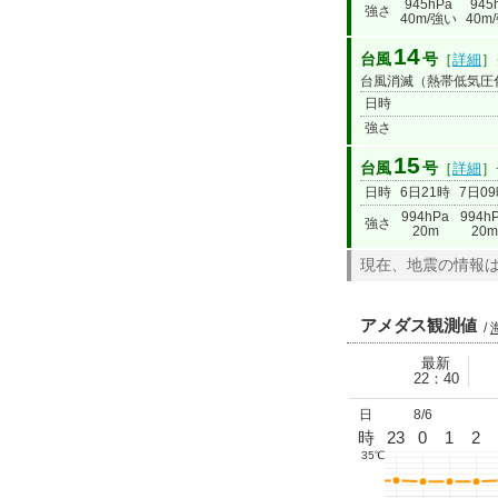
945hPa
945
強さ
40m/強い
40m
14
台風
号
［
詳細
］
台風消滅（熱帯低気圧
日時
強さ
15
台風
号
［
詳細
］
日時
6日21時
7日0
994hPa
994h
強さ
20m
20m
現在、地震の情報
アメダス観測値
/
最新
22：40
日
8/6
9
10
11
12
13
14
15
16
17
18
19
20
21
時
22
23
0
1
2
35℃