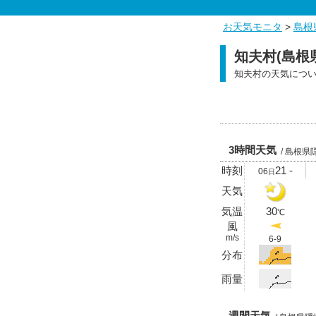
お天気モニタ
>
島根
知夫村(島根
知夫村の天気につ
3時間天気
/ 島根県
時刻
21 -
06
日
天気
気温
30
℃
風
m/s
6-9
分布
雨量
週間天気