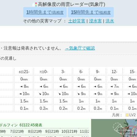
高解像度の雨雲レーダー(気象庁)
1
時間先まで
15
時間先まで
/高精度
/低精度
その他の災害マップ ：
土砂災害
|
浸水害
|
洪水
・注意報は発表されていません。
→気象庁で確認
等の見通し
21-
0-
3-
6-
9-
12-
15-
6日
7日
0
0
0
0
0
0
0
mm
mm
mm
mm
mm
mm
mm
8
6
6
6
6
7
6
m
m
m
m
m
m
m
10
10
10
9
9
9
10
m
m
m
m
m
m
1.5
1.5
1.5
1
1
1
1
m
m
m
m
m
m
m
0.1
0.2
0.2
0.2
0.2
0.1
0.1
m
m
m
m
m
m
m
凡例：
LV2
ドルフィン
6日22:45発表
11日21時
09時
7日21時
8日21時
9日21時
10日21時
11日21時
10日21時
9日21
8