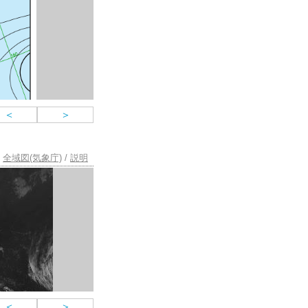
＜
＞
全域図(気象庁)
/
説明
＜
＞