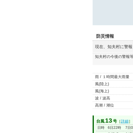
防災情報
現在、知夫村に警報
知夫村の今後の警報
雨 / １時間最大雨量
風(陸上)
風(海上)
波 / 波高
高潮 / 潮位
13
台風
号
［
詳細
］
日時
6日22時
7日