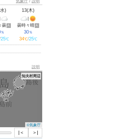
気象庁
/
説明
(水)
13(木)
|
|
々曇
曇時々晴
A
A
0
30
％
％
/
25
34
/
25
℃
℃
℃
説明
知夫村周辺
©気象庁
|＜
＞|