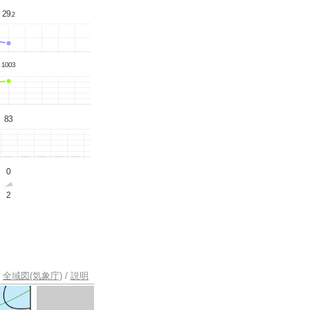
29.
2
1003
83
0
2
全域図(気象庁)
/
説明