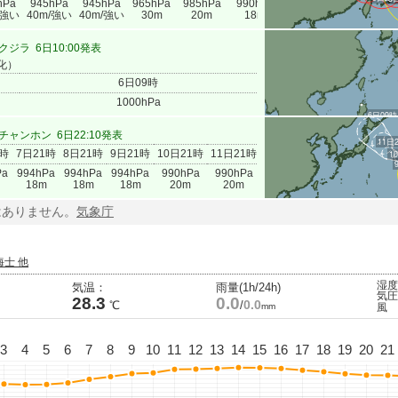
hPa
945hPa
945hPa
965hPa
985hPa
990hPa
/強い
40m/強い
40m/強い
30m
20m
18m
クジラ
6日10:00発表
化）
6日09時
1000hPa
6日09時
チャンホン
6日22:10発表
11日
9時
7日21時
8日21時
9日21時
10日21時
11日21時
1
Pa
994hPa
994hPa
994hPa
990hPa
990hPa
18m
18m
18m
20m
20m
はありません。
気象庁
海士 他
湿度
気温：
雨量(1h/24h)
気圧
28.3
0.0
0.0
℃
/
mm
風 
3
4
5
6
7
8
9
10
11
12
13
14
15
16
17
18
19
20
21