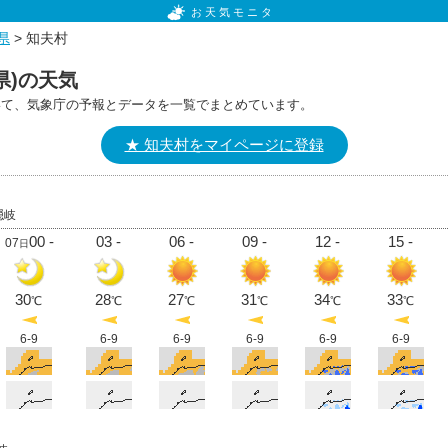
お天気モニタ
県
> 知夫村
県)の天気
いて、気象庁の予報とデータを一覧でまとめています。
★ 知夫村をマイページに登録
隠岐
00 -
03 -
06 -
09 -
12 -
15 -
07
日
30
28
27
31
34
33
℃
℃
℃
℃
℃
℃
6-9
6-9
6-9
6-9
6-9
6-9