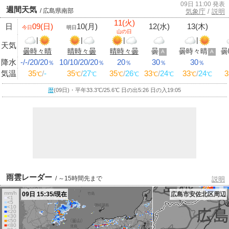
09日 11:00 発表
週間天気
/ 広島県南部
気象庁
/
説明
11(火)
日
09(日)
10(月)
12(水)
13(木)
今日
明日
山の日
|
|
|
|
天気
曇時々晴
晴時々曇
晴時々曇
曇
曇時々晴
曇
A
A
降水
-/-/20/20
10/10/20/20
20
30
30
％
％
％
％
％
気温
35
/
-
35
/
27
35
/
26
33
/
24
33
/
24
3
℃
℃
℃
℃
℃
℃
℃
℃
℃
暦
(09日)・平年33.3
℃
/25.6
℃
日の出5:26 日の入19:05
雨雲レーダー
/ ～15時間先まで
説明
mm/h
09日 15:35/現在
広島市安佐北区周辺
■
<1
■
<5
■
<10
■
<20
■
<30
■
<50
■
<80