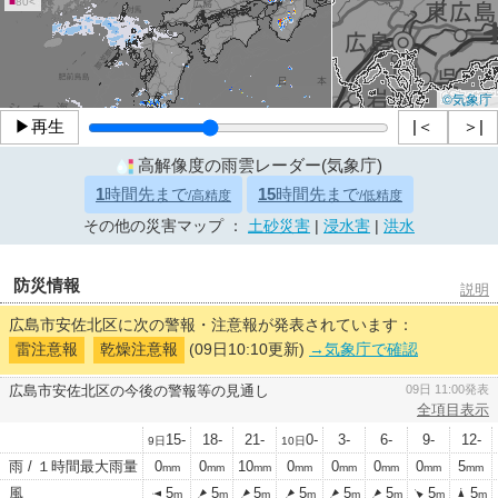
■
80<
©気象庁
▶再生
|＜
＞|
高解像度の雨雲レーダー(気象庁)
1
時間先まで
15
時間先まで
/高精度
/低精度
その他の災害マップ ：
土砂災害
|
浸水害
|
洪水
防災情報
説明
広島市安佐北区に次の警報・注意報が発表されています：
雷注意報
乾燥注意報
(09日10:10更新)
→気象庁で確認
広島市安佐北区の今後の警報等の見通し
09日 11:00発表
全項目表示
15-
18-
21-
0-
3-
6-
9-
12-
9日
10日
雨 / １時間最大雨量
0
0
10
0
0
0
0
5
mm
mm
mm
mm
mm
mm
mm
mm
風
5
5
5
5
5
5
5
5
m
m
m
m
m
m
m
m