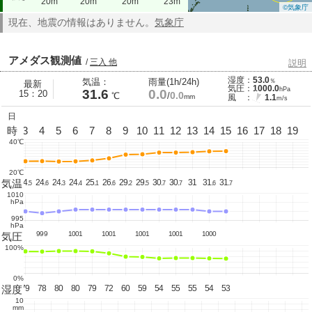
20m
20m
20m
23m
©気象庁
現在、地震の情報はありません。
気象庁
アメダス観測値
/
三入 他
説明
湿度：
53.0
気温：
雨量(1h/24h)
％
最新
気圧：
1000.0
hPa
31.6
0.0
15：20
0.0
℃
/
mm
風 ：
1.1
m/s
日
2
時
3
4
5
6
7
8
9
10
11
12
13
14
15
16
17
18
19
40℃
20℃
気温
25
24.
24.
24.
24.
25.
26.
29.
29.
30.
30.
31
31.
31.
5
6
3
4
1
6
2
5
7
7
6
7
1010
hPa
995
hPa
1000
999
1001
1001
1001
1001
1000
気圧
100%
0%
湿度
76
79
78
80
80
79
72
60
59
54
55
55
54
53
10
mm