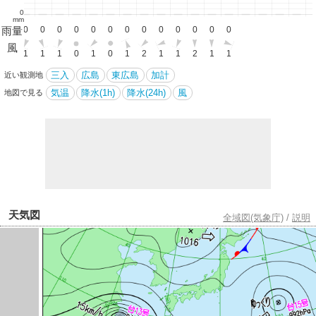
0
mm
雨量
0
0
0
0
0
0
0
0
0
0
0
0
0
0
風
1
1
1
1
0
1
0
1
2
1
1
2
1
1
三入
広島
東広島
加計
近い観測地
気温
降水(1h)
降水(24h)
風
地図で見る
天気図
全域図(気象庁)
/
説明