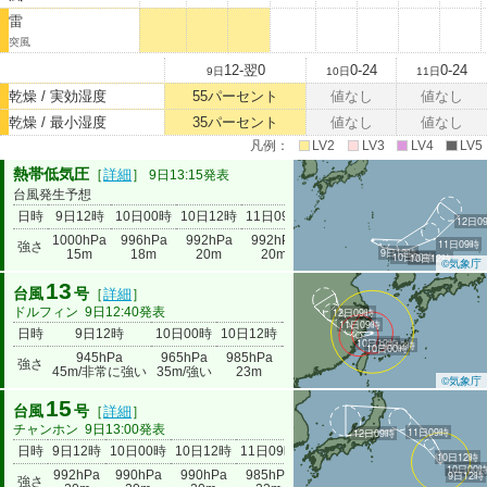
雷
突風
12-翌0
0-24
0-24
9日
10日
11日
乾燥 / 実効湿度
55パーセント
値なし
値なし
乾燥 / 最小湿度
35パーセント
値なし
値なし
凡例：
LV2
LV3
LV4
LV5
熱帯低気圧
［
詳細
］
9日13:15発表
台風発生予想
日時
9日12時
10日00時
10日12時
11日09時
12日09時
12日0
1000hPa
996hPa
992hPa
992hPa
11日09時
強さ
1000hPa
9日12時
15m
18m
20m
20m
10日00時
10日12時
©気象庁
13
台風
号
［
詳細
］
ドルフィン
9日12:40発表
12日09時
11日09時
日時
9日12時
10日00時
10日12時
11日09時
12日09時
10日12時
9日12時
10日00時
945hPa
965hPa
985hPa
990hPa
強さ
992hPa
45m/非常に強い
35m/強い
23m
18m
©気象庁
15
台風
号
［
詳細
］
チャンホン
9日13:00発表
11日09時
12日09時
日時
9日12時
10日00時
10日12時
11日09時
12日09時
10日12時
10日00
992hPa
990hPa
990hPa
985hPa
9日12時
強さ
1000hPa