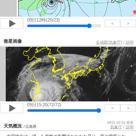
09日12時(20/23)
＜
＞
衛星画像
全域図(気象庁)
/
説明
09日15:20(72/72)
＜
＞
09日 10:33 発表
天気概況
/ 広島県
気象庁
/
説明