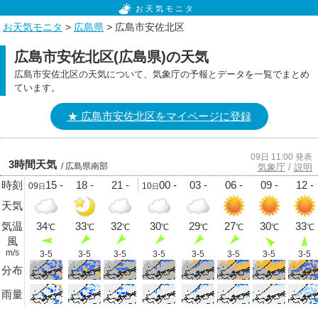
お天気モニタ
お天気モニタ
>
広島県
> 広島市安佐北区
広島市安佐北区(広島県)の天気
広島市安佐北区の天気について、気象庁の予報とデータを一覧でまとめ
ています。
★ 広島市安佐北区をマイページに登録
09日 11:00 発表
3時間天気
/ 広島県南部
気象庁
/
説明
時刻
15 -
18 -
21 -
00 -
03 -
06 -
09 -
12 -
09
10
日
日
天気
気温
34
33
32
30
29
27
30
33
℃
℃
℃
℃
℃
℃
℃
℃
風
m/s
3-5
3-5
3-5
3-5
3-5
3-5
3-5
3-5
分布
雨量