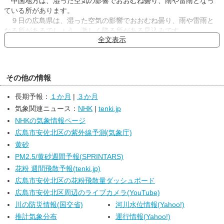
中国地方は、湿った空気の影響でおおむね曇り、雨や雷雨となっ
ている所があります。
９日の広島県は、湿った空気の影響でおおむね曇り、雨や雷雨と
なる所があるでしょう。激しく降る所がある見込みです。
全文表示
１０日は、高気圧に覆われておおむね晴れますが、湿った空気の
影響で雨の降る所があるでしょう。
その他の情報
長期予報：
１か月
|
３か月
気象関連ニュース：
NHK
|
tenki.jp
NHKの気象情報ページ
広島市安佐北区の紫外線予測(気象庁)
黄砂
PM2.5/黄砂週間予報(SPRINTARS)
花粉 週間飛散予報(tenki.jp)
広島市安佐北区の花粉飛散量ダッシュボード
広島市安佐北区周辺のライブカメラ(YouTube)
川の防災情報(国交省)
河川水位情報(Yahoo!)
推計気象分布
運行情報(Yahoo!)