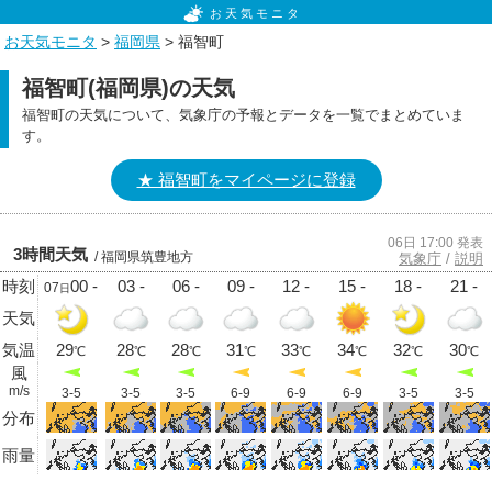
お天気モニタ
お天気モニタ
>
福岡県
> 福智町
福智町(福岡県)の天気
福智町の天気について、気象庁の予報とデータを一覧でまとめていま
す。
★ 福智町をマイページに登録
06日 17:00 発表
3時間天気
/ 福岡県筑豊地方
気象庁
/
説明
時刻
00 -
03 -
06 -
09 -
12 -
15 -
18 -
21 -
07
日
天気
気温
29
28
28
31
33
34
32
30
℃
℃
℃
℃
℃
℃
℃
℃
風
m/s
3-5
3-5
3-5
6-9
6-9
6-9
3-5
3-5
分布
雨量