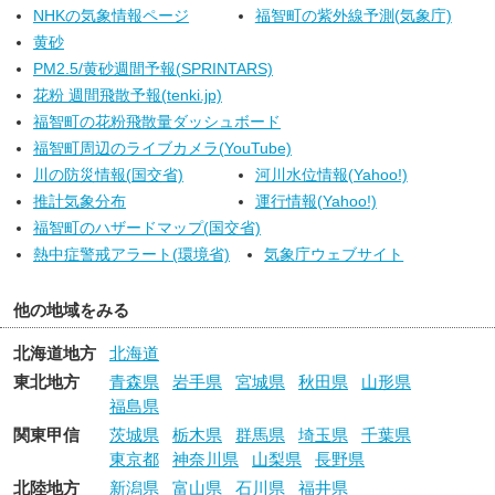
NHKの気象情報ページ
福智町の紫外線予測(気象庁)
黄砂
PM2.5/黄砂週間予報(SPRINTARS)
花粉 週間飛散予報(tenki.jp)
福智町の花粉飛散量ダッシュボード
福智町周辺のライブカメラ(YouTube)
川の防災情報(国交省)
河川水位情報(Yahoo!)
推計気象分布
運行情報(Yahoo!)
福智町のハザードマップ(国交省)
熱中症警戒アラート(環境省)
気象庁ウェブサイト
他の地域をみる
北海道地方
北海道
東北地方
青森県
岩手県
宮城県
秋田県
山形県
福島県
関東甲信
茨城県
栃木県
群馬県
埼玉県
千葉県
東京都
神奈川県
山梨県
長野県
北陸地方
新潟県
富山県
石川県
福井県