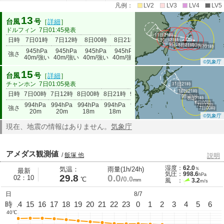
凡例：
LV2
LV3
LV4
LV5
13
台風
号
［
詳細
］
ドルフィン
7日01:45発表
11日21時
日時
7日01時
7日12時
8日00時
8日21時
9日21時
10日21時
10日21時
11日21
9日21時
8日21時
8日00時
7日12時
7日01時
945hPa
945hPa
945hPa
945hPa
965hPa
985hPa
990hPa
強さ
40m/強い
40m/強い
40m/強い
40m/強い
30m
20m
18m
©気象庁
15
台風
号
［
詳細
］
チャンホン
7日01:05発表
11日21時
10日21時
日時
7日00時
7日12時
8日00時
8日21時
9日21時
10日21時
11日21時
9日21時
8日21時
8日00時
994hPa
994hPa
994hPa
994hPa
994hPa
990hPa
990hPa
7日12時
強さ
7日00時
20m
20m
18m
18m
18m
20m
20m
©気象庁
現在、地震の情報はありません。
気象庁
アメダス観測値
/
飯塚 他
説明
湿度：
62.0
気温：
雨量(1h/24h)
％
最新
気圧：
998.6
hPa
29.8
0.0
02：10
0.0
℃
/
mm
風 ：
3.2
m/s
日
8/7
13
時
14
15
16
17
18
19
20
21
22
23
0
1
2
3
4
5
6
40℃