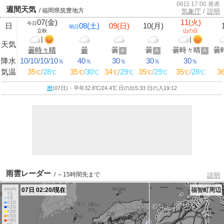
06日 17:00 発表
週間天気
/ 福岡県筑豊地方
気象庁
/
説明
07(金)
11(火)
今日
日
08(土)
09(日)
10(月)
明日
立秋
山の日
|
|
天気
曇時々晴
曇
曇
曇
曇時々晴
曇
A
A
A
降水
10/10/10/10
40
30
30
30
％
％
％
％
％
気温
35
/
28
35
/
30
34
/
29
35
/
29
35
/
28
3
℃
℃
℃
℃
℃
℃
℃
℃
℃
℃
暦
(07日)・平年32.8
℃
/24.4
℃
日の出5:33 日の入19:12
雨雲レーダー
/ ～15時間先まで
説明
mm/h
07日 02:20/現在
福智町周辺
■
<1
■
<5
■
<10
■
<20
■
<30
■
<50
■
<80