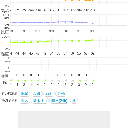
25℃
気温
34.
34.
35
35
34.
33.
33
32.
31.
30.
30.
30.
30.
29.
8
8
6
9
2
6
7
5
6
2
9
1010
hPa
995
hPa
999
999
999
999
1000
999
998
気圧
100%
0%
湿度
45
44
44
44
45
47
49
54
55
57
56
55
57
62
10
mm
0
mm
雨量
0
0
0
0
0
0
0
0
0
0
0
0
0
0
風
3
4
4
3
4
4
3
2
2
2
2
3
2
3
飯塚
八幡
添田
行橋
近い観測地
気温
降水(1h)
降水(24h)
風
地図で見る