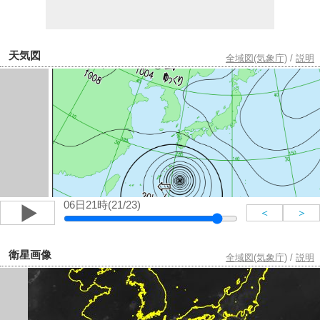
天気図
全域図(気象庁)
/
説明
06日21時(21/23)
＜
＞
衛星画像
全域図(気象庁)
/
説明