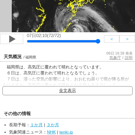
07日02:10(72/72)
＜
＞
06日 16:38 発表
天気概況
/ 福岡県
気象庁
/
説明
福岡県は、高気圧に覆われて晴れとなっています。
６日は、高気圧に覆われて晴れとなるでしょう。
７日は、湿った空気の影響により、おおむね曇りで雨が降る所が
ありますが、高気圧に覆われて晴れとなる所もあるでしょう。
全文表示
その他の情報
長期予報：
１か月
|
３か月
気象関連ニュース：
NHK
|
tenki.jp