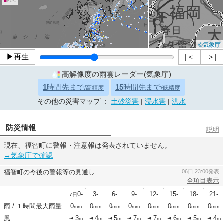
■
80<
©気象庁
▶再生
|＜
＞|
高解像度の雨雲レーダー(気象庁)
1
時間先まで
15
時間先まで
/高精度
/低精度
その他の災害マップ ：
土砂災害
|
浸水害
|
洪水
防災情報
説明
現在、福智町に警報・注意報は発表されていません。
→気象庁で確認
福智町の今後の警報等の見通し
06日 23:00発表
全項目表示
0-
3-
6-
9-
12-
15-
18-
21-
7日
雨 / １時間最大雨量
0
0
0
0
0
0
0
0
mm
mm
mm
mm
mm
mm
mm
mm
風
3
4
5
7
7
6
5
4
m
m
m
m
m
m
m
m