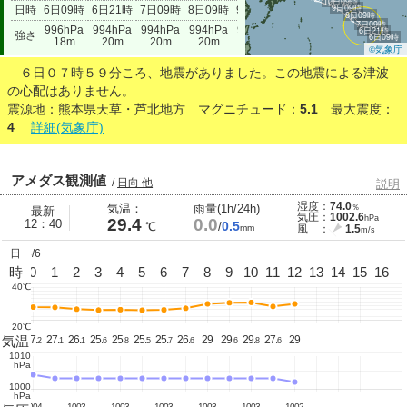
10日09時
9日09時
日時
6日09時
6日21時
7日09時
8日09時
9日09時
10日09時
11日09時
8日09時
7日09時
996hPa
994hPa
994hPa
994hPa
994hPa
994hPa
994hPa
6日21時
強さ
6日09時
18m
20m
20m
20m
20m
20m
20m
©気象庁
６日０７時５９分ころ、地震がありました。この地震による津波
の心配はありません。
震源地：熊本県天草・芦北地方 マグニチュード：
5.1
最大震度：
4
詳細(気象庁)
アメダス観測値
/
日向 他
説明
湿度：
74.0
気温：
雨量(1h/24h)
％
最新
気圧：
1002.6
hPa
29.4
0.0
12：40
0.5
℃
/
mm
風 ：
1.5
m/s
日
8/6
23
時
0
1
2
3
4
5
6
7
8
9
10
11
12
13
14
15
16
40℃
20℃
気温
28.
27.
27.
26.
25.
25.
25.
25.
26.
29
29.
29.
27.
29
1
2
1
1
6
8
5
7
6
6
8
6
1010
hPa
1000
hPa
1004
1003
1003
1003
1003
1003
1002