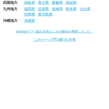
四国地方
徳島県
香川県
愛媛県
高知県
九州地方
福岡県
佐賀県
長崎県
熊本県
大分県
宮崎県
鹿児島県
沖縄地方
沖縄県
Androidアプリ版お天気モニタの配信を再開しました。
このページ(門川町)を共有
お天気モニタ
お天気モニタについて
｜
お知らせ
｜
Androidアプリ