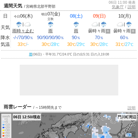
06日 11:00 発表
週間天気
/ 宮崎県北部平野部
気象庁
/
説明
07(金)
明日
日
06(木)
08(土)
09(日)
10(月)
今日
立秋
|
|
|
天気
雨時々止む
雨
雨
曇時々雨
曇時々雨
A
B
降水
-/-/70/90
90/90/90/90
90
70
60
％
％
％
％
％
気温
33
/
-
30
/
28
30
/
29
30
/
28
31
/
27
℃
℃
℃
℃
℃
℃
℃
℃
℃
暦
(06日)・平年31.7
℃
/24.0
℃
日の出5:31 日の入19:08
雨雲レーダー
/ ～15時間先まで
説明
mm/h
06日 12:50/現在
門川町周辺
■
<1
■
<5
■
<10
■
<20
■
<30
■
<50
■
<80