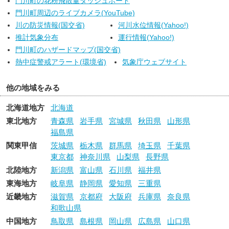
門川町の花粉飛散量ダッシュボード
門川町周辺のライブカメラ(YouTube)
川の防災情報(国交省)
河川水位情報(Yahoo!)
推計気象分布
運行情報(Yahoo!)
門川町のハザードマップ(国交省)
熱中症警戒アラート(環境省)
気象庁ウェブサイト
他の地域をみる
北海道地方
北海道
東北地方
青森県
岩手県
宮城県
秋田県
山形県
福島県
関東甲信
茨城県
栃木県
群馬県
埼玉県
千葉県
東京都
神奈川県
山梨県
長野県
北陸地方
新潟県
富山県
石川県
福井県
東海地方
岐阜県
静岡県
愛知県
三重県
近畿地方
滋賀県
京都府
大阪府
兵庫県
奈良県
和歌山県
中国地方
鳥取県
島根県
岡山県
広島県
山口県