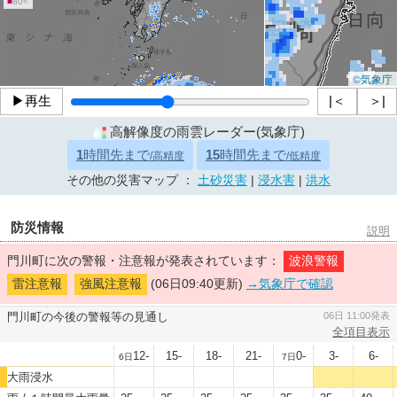
■
80<
©気象庁
▶再生
|＜
＞|
高解像度の雨雲レーダー(気象庁)
1
時間先まで
15
時間先まで
/高精度
/低精度
その他の災害マップ ：
土砂災害
|
浸水害
|
洪水
防災情報
説明
門川町に次の警報・注意報が発表されています：
波浪警報
雷注意報
強風注意報
(06日09:40更新)
→気象庁で確認
門川町の今後の警報等の見通し
06日 11:00発表
全項目表示
12-
15-
18-
21-
0-
3-
6-
6日
7日
大雨浸水