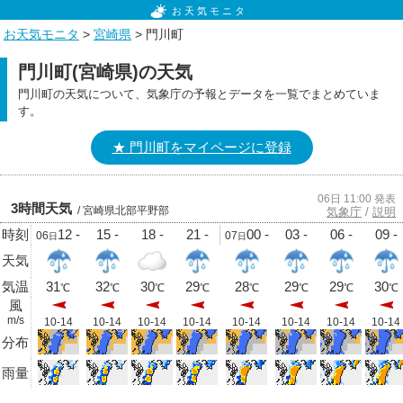
お天気モニタ
お天気モニタ
>
宮崎県
> 門川町
門川町(宮崎県)の天気
門川町の天気について、気象庁の予報とデータを一覧でまとめていま
す。
★ 門川町をマイページに登録
06日 11:00 発表
3時間天気
/ 宮崎県北部平野部
気象庁
/
説明
時刻
12 -
15 -
18 -
21 -
00 -
03 -
06 -
09 -
06
07
日
日
天気
気温
31
32
30
29
28
29
29
30
℃
℃
℃
℃
℃
℃
℃
℃
風
m/s
10-14
10-14
10-14
10-14
10-14
10-14
10-14
10-14
分布
雨量