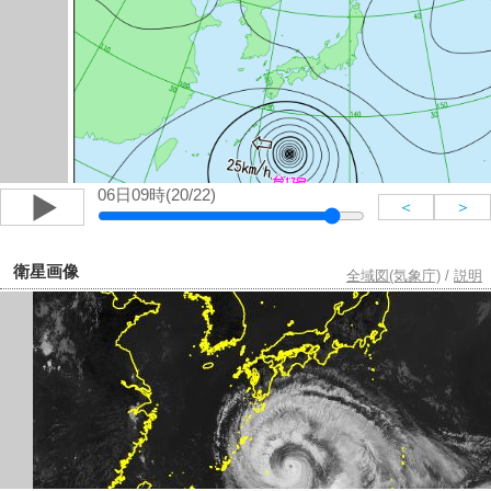
06日09時(20/22)
＜
＞
衛星画像
全域図(気象庁)
/
説明