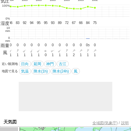
気圧
100%
0%
湿度
82
86
83
92
94
95
95
93
89
72
67
66
84
75
10
mm
0
mm
雨量
0
0
0
0
0
0
0
0
0
0
0
0
0.
0
5
風
1
1
1
1
1
1
0
1
1
1
2
1
1
1
日向
延岡
神門
古江
近い観測地
気温
降水(1h)
降水(24h)
風
地図で見る
天気図
全域図(気象庁)
/
説明