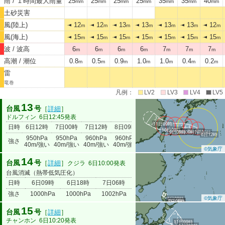
雨 / １時間最大雨量
25
25
25
25
35
35
40
mm
mm
mm
mm
mm
mm
mm
土砂災害
風(陸上)
12
12
13
13
13
13
12
m
m
m
m
m
m
m
風(海上)
15
15
15
15
15
15
15
m
m
m
m
m
m
m
波 / 波高
6
6
6
6
7
7
7
m
m
m
m
m
m
m
高潮 / 潮位
0.8
0.5
0.9
1.0
1.0
0.4
0.2
m
m
m
m
m
m
m
雷
竜巻
凡例：
LV2
LV3
LV4
LV5
13
台風
号
［
詳細
］
ドルフィン
6日12:45発表
11日09時
日時
6日12時
7日00時
7日12時
8日09時
9日09時
10日09時
11日09
10日09時
7日12時
9日09時
8日09時
7日00時
6日12時
950hPa
950hPa
960hPa
960hPa
960hPa
980hPa
985hP
強さ
40m/強い
40m/強い
40m/強い
40m/強い
35m/強い
23m
18m
©気象庁
14
台風
号
［
詳細
］
クジラ
6日10:00発表
台風消滅（熱帯低気圧化）
日時
6日09時
6日18時
7日06時
強さ
1000hPa
1000hPa
1002hPa
©気象庁
6日09時
6日18時
7日06時
15
台風
号
［
詳細
］
チャンホン
6日10:20発表
11日09時