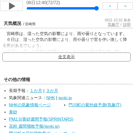
06日12:40(72/72)
＜
＞
06日 10:32 発表
天気概況
/ 宮崎県
気象庁
/
説明
宮崎県は、湿った空気の影響により、雨や曇りとなっています。
６日は、湿った空気の影響により、雨や曇りで雷を伴い激しく降
る所があるでしょう。
７日は、湿った空気の影響により、おおむね雨で雷を伴い激しく
全文表示
降る所がある見込みです。
その他の情報
長期予報：
１か月
|
３か月
気象関連ニュース：
NHK
|
tenki.jp
NHKの気象情報ページ
門川町の紫外線予測(気象庁)
黄砂
PM2.5/黄砂週間予報(SPRINTARS)
花粉 週間飛散予報(tenki.jp)