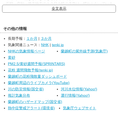
石狩・空知・後志地方の１０日９時の天気は、晴れとなっていま
全文表示
す。
１０日は、晴れでしょう。
１１日は、晴れのち曇りで、雨の降る所がある見込みです。
海の波の高さは、１０日から１１日にかけて１．５メートルとや
その他の情報
や高いでしょう。
長期予報：
１か月
|
３か月
気象関連ニュース：
NHK
|
tenki.jp
NHKの気象情報ページ
蘭越町の紫外線予測(気象庁)
黄砂
PM2.5/黄砂週間予報(SPRINTARS)
花粉 週間飛散予報(tenki.jp)
蘭越町の花粉飛散量ダッシュボード
蘭越町周辺のライブカメラ(YouTube)
川の防災情報(国交省)
河川水位情報(Yahoo!)
推計気象分布
運行情報(Yahoo!)
蘭越町のハザードマップ(国交省)
熱中症警戒アラート(環境省)
気象庁ウェブサイト