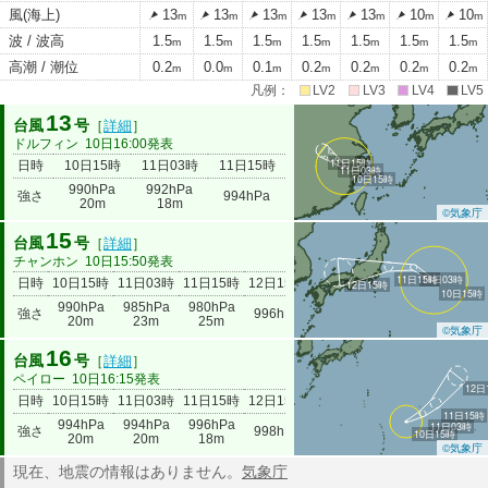
風(海上)
13
13
13
13
13
10
10
m
m
m
m
m
m
m
波 / 波高
1.5
1.5
1.5
1.5
1.5
1.5
1.5
m
m
m
m
m
m
m
高潮 / 潮位
0.2
0.0
0.1
0.2
0.2
0.2
0.2
m
m
m
m
m
m
m
凡例：
LV2
LV3
LV4
LV5
13
台風
号
［
詳細
］
ドルフィン
10日16:00発表
11日15時
日時
10日15時
11日03時
11日15時
11日03時
10日15時
990hPa
992hPa
強さ
994hPa
20m
18m
©気象庁
15
台風
号
［
詳細
］
チャンホン
10日15:50発表
11日15時
11日03時
日時
10日15時
11日03時
11日15時
12日15時
12日15時
10日15時
990hPa
985hPa
980hPa
強さ
996hPa
20m
23m
25m
©気象庁
16
台風
号
［
詳細
］
ペイロー
10日16:15発表
12日
日時
10日15時
11日03時
11日15時
12日15時
11日15時
994hPa
994hPa
996hPa
11日03時
強さ
998hPa
10日15時
20m
20m
18m
©気象庁
現在、地震の情報はありません。
気象庁