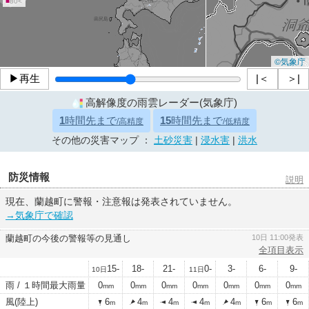
■
80<
©気象庁
▶再生
|＜
＞|
高解像度の雨雲レーダー(気象庁)
1
時間先まで
15
時間先まで
/高精度
/低精度
その他の災害マップ ：
土砂災害
|
浸水害
|
洪水
防災情報
説明
現在、蘭越町に警報・注意報は発表されていません。
→気象庁で確認
蘭越町の今後の警報等の見通し
10日 11:00発表
全項目表示
15-
18-
21-
0-
3-
6-
9-
10日
11日
雨 / １時間最大雨量
0
0
0
0
0
0
0
mm
mm
mm
mm
mm
mm
mm
風(陸上)
6
4
4
4
4
6
6
m
m
m
m
m
m
m