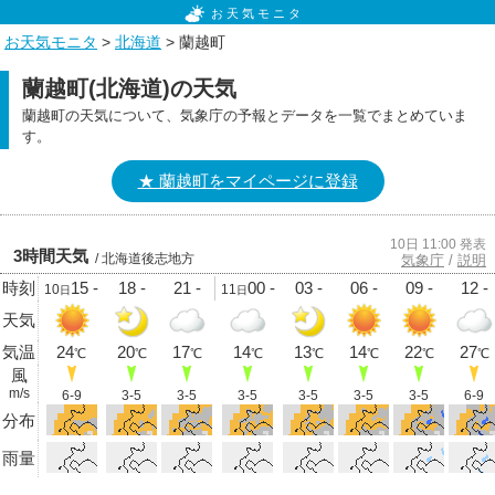
お天気モニタ
お天気モニタ
>
北海道
> 蘭越町
蘭越町(北海道)の天気
蘭越町の天気について、気象庁の予報とデータを一覧でまとめていま
す。
★ 蘭越町をマイページに登録
10日 11:00 発表
3時間天気
/ 北海道後志地方
気象庁
/
説明
時刻
15 -
18 -
21 -
00 -
03 -
06 -
09 -
12 -
10
11
日
日
天気
気温
24
20
17
14
13
14
22
27
℃
℃
℃
℃
℃
℃
℃
℃
風
m/s
6-9
3-5
3-5
3-5
3-5
3-5
3-5
6-9
分布
雨量