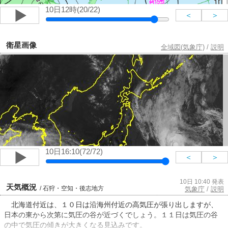
10日12時(20/22)
＜
＞
衛星画像
全域図(気象庁)
/
説明
10日16:10(72/72)
＜
＞
10日 10:40 発表
天気概況
/ 石狩・空知・後志地方
気象庁
/
説明
北海道付近は、１０日は沿海州付近の高気圧が張り出しますが、
日本の東から次第に気圧の谷が近づくでしょう。１１日は気圧の谷
の中で気圧の傾きが大きくなる見込みです。