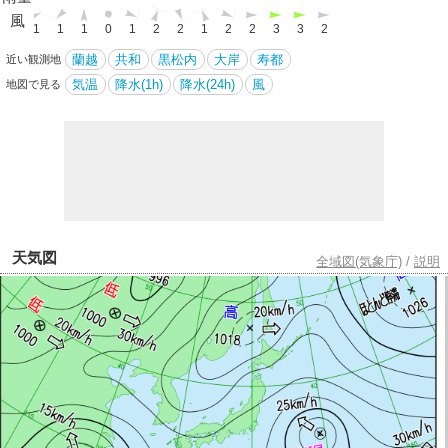
風
0
1
1
1
0
1
2
2
1
2
2
3
3
2
蘭越
共和
黒松内
大岸
寿都
近い観測地
気温
降水(1h)
降水(24h)
風
地図で見る
天気図
全域図(気象庁)
/
説明