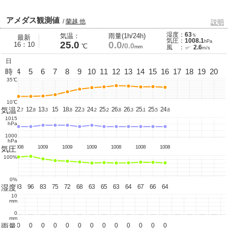
アメダス観測値
/
蘭越 他
説明
湿度：
63
気温：
雨量(1h/24h)
％
最新
気圧：
1008.1
hPa
25.0
0.0
16：10
0.0
℃
/
mm
風 ：
2.6
m/s
日
3
時
4
5
6
7
8
9
10
11
12
13
14
15
16
17
18
19
20
35℃
10℃
気温
13.
12.
12.
13.
15
18.
22.
24.
25.
26.
26.
25.
25.
24.
3
7
8
3
8
3
2
2
8
3
1
5
6
1015
hPa
1000
hPa
1008
1009
1009
1009
1008
1008
1008
気圧
100%
0%
湿度
93
93
96
83
75
72
68
63
65
63
64
67
66
64
10
mm
0
mm
雨量
0
0
0
0
0
0
0
0
0
0
0
0
0
0