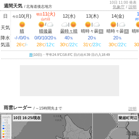
10日 11:00 発表
週間天気
/ 北海道後志地方
気象庁
/
説明
11(火)
明日
日
10(月)
12(水)
13(木)
14(金)
今日
山の日
終
/
|
|
|
天気
晴
晴後曇
曇時々晴
晴時々曇
晴時々曇
晴
A
A
降水
-/-/0/0
0/0/10/20
40
20
20
％
％
％
％
％
気温
26
/
-
28
/
12
30
/
22
31
/
23
30
/
22
30
℃
℃
℃
℃
℃
℃
℃
℃
℃
暦
(10日)・平年24.9
℃
/18.8
℃
日の出4:39 日の入18:49
雨雲レーダー
/ ～15時間先まで
説明
mm/h
10日 16:25/現在
蘭越町周辺
■
<1
■
<5
■
<10
■
<20
■
<30
■
<50
■
<80