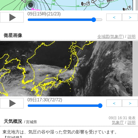
09日15時(21/23)
＜
＞
衛星画像
全域図(気象庁)
/
説明
09日17:30(72/72)
＜
＞
09日 16:31 発表
天気概況
/ 宮城県
気象庁
/
説明
東北地方は、気圧の谷や湿った空気の影響を受けています。