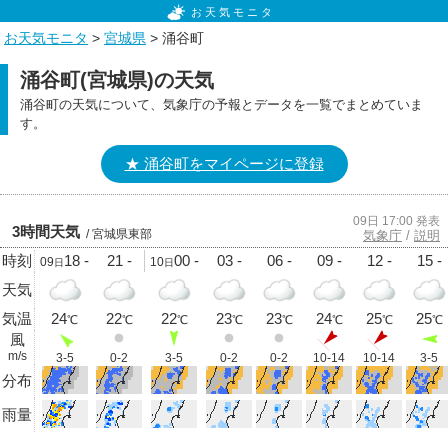
お天気モニタ
お天気モニタ
>
宮城県
> 涌谷町
涌谷町(宮城県)の天気
涌谷町の天気について、気象庁の予報とデータを一覧でまとめていま
す。
★ 涌谷町をマイページに登録
09日 17:00 発表
3時間天気
/ 宮城県東部
気象庁
/
説明
時刻
18 -
21 -
00 -
03 -
06 -
09 -
12 -
15 -
09
10
日
日
天気
気温
24
22
22
23
23
24
25
25
℃
℃
℃
℃
℃
℃
℃
℃
風
m/s
3-5
0-2
3-5
0-2
0-2
10-14
10-14
3-5
分布
雨量