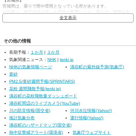
【宮城県】
宮城県は、曇りで雨や雷雨となっている所があります。
９日夜は、気圧の谷や湿った空気の影響により、曇りで、西部を中
全文表示
心に雷を伴って激しい雨の降る所があるでしょう。
１０日は、湿った空気や寒気の影響により、曇りで、雨の降る所が
ある見込みです。
【東北地方】
その他の情報
東北地方は、曇りや晴れで、雷を伴って非常に激しい雨の降ってい
る所があります。
長期予報：
１か月
|
３か月
９日夜は、気圧の谷や湿った空気の影響により、曇りや雨で、雷を
気象関連ニュース：
NHK
|
tenki.jp
伴って激しい雨の降る所があるでしょう。
１０日は、湿った空気や寒気の影響により、曇りの所が多く、雨の
NHKの気象情報ページ
涌谷町の紫外線予測(気象庁)
降る所もありますが、高気圧に覆われて、日本海側では晴れる所が
黄砂
多くなる見込みです。
PM2.5/黄砂週間予報(SPRINTARS)
花粉 週間飛散予報(tenki.jp)
涌谷町の花粉飛散量ダッシュボード
涌谷町周辺のライブカメラ(YouTube)
川の防災情報(国交省)
河川水位情報(Yahoo!)
推計気象分布
運行情報(Yahoo!)
涌谷町のハザードマップ(国交省)
熱中症警戒アラート(環境省)
気象庁ウェブサイト