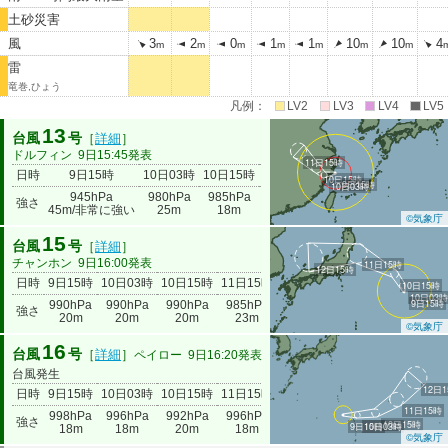
土砂災害
風
3
2
0
1
1
10
10
4
m
m
m
m
m
m
m
雷
竜巻,ひょう
凡例：
LV2
LV3
LV4
LV5
13
台風
号
［
詳細
］
ドルフィン
9日15:45発表
11日15時
日時
9日15時
10日03時
10日15時
11日15時
10日15時
9日15時
10日03時
945hPa
980hPa
985hPa
強さ
990hPa
45m/非常に強い
25m
18m
©気象庁
15
台風
号
［
詳細
］
チャンホン
9日16:00発表
11日15時
12日15時
日時
9日15時
10日03時
10日15時
11日15時
12日15時
10日15時
10日03
9日15時
990hPa
990hPa
990hPa
985hPa
強さ
998hPa
20m
20m
20m
23m
©気象庁
16
台風
号
［
詳細
］
ペイロー
9日16:20発表
台風発生
12日
日時
9日15時
10日03時
10日15時
11日15時
12日15時
11日15時
998hPa
996hPa
992hPa
996hPa
強さ
1004hPa
10日15時
9日15時
10日03時
18m
18m
20m
18m
©気象庁