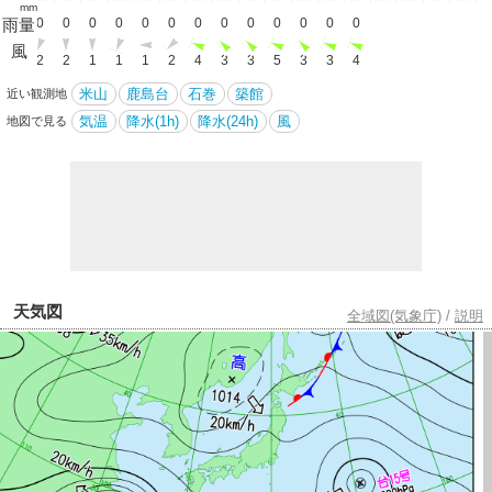
mm
雨量
0
0
0
0
0
0
0
0
0
0
0
0
0
0
風
1
2
2
1
1
1
2
4
3
3
5
3
3
4
米山
鹿島台
石巻
築館
近い観測地
気温
降水(1h)
降水(24h)
風
地図で見る
天気図
全域図(気象庁)
/
説明