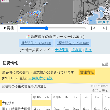
■
80<
©気象庁
▶再生
|＜
＞|
高解像度の雨雲レーダー(気象庁)
1
時間先まで
15
時間先まで
/高精度
/低精度
その他の災害マップ ：
土砂災害
|
浸水害
|
洪水
防災情報
説明
涌谷町に次の警報・注意報が発表されています：
雷注意報
(09日16:25更新)
→気象庁で確認
涌谷町の今後の警報等の見通し
09日 17:00発表
全項目表示
18-
21-
0-
3-
6-
9-
12-
15-
9日
10日
大雨浸水
雨 / １時間最大雨量
3
1
0
0
0
0
0
0
mm
mm
mm
mm
mm
mm
mm
mm