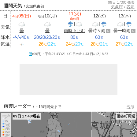
09日 17:00 発表
週間天気
/ 宮城県東部
気象庁
/
説明
11(火)
日
09(日)
10(月)
12(水)
13(木)
今日
明日
山の日
|
|
|
天気
曇
曇
雨時々止む
曇時々雨
曇一時雨
C
C
降水
-/-/-/40
20/20/20/20
80
60
60
％
％
％
％
％
気温
-
/
-
26
/
22
24
/
20
28
/
21
27
/
22
℃
℃
℃
℃
℃
℃
℃
℃
暦
(09日)・平年27.4
℃
/21.4
℃
日の出4:43 日の入18:37
雨雲レーダー
/ ～15時間先まで
説明
mm/h
09日 17:40/現在
涌谷町周辺
■
<1
■
<5
■
<10
■
<20
■
<30
■
<50
■
<80