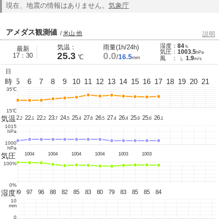
現在、地震の情報はありません。
気象庁
アメダス観測値
/
米山 他
説明
湿度：
84
気温：
雨量(1h/24h)
％
最新
気圧：
1003.5
hPa
25.3
0.0
17：30
16.5
℃
/
mm
風 ：
1.9
m/s
日
4
時
5
6
7
8
9
10
11
12
13
14
15
16
17
18
19
20
21
35℃
15℃
気温
22.
22.
22.
22.
23.
24.
25.
27.
26.
27.
26.
25.
25.
26.
2
2
1
2
7
5
4
6
5
4
4
9
6
1
1015
hPa
1000
hPa
1003
1004
1004
1004
1004
1003
1003
気圧
100%
0%
湿度
99
99
97
96
88
82
85
83
80
79
83
85
85
84
10
mm
0