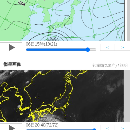
06日15時(19/21)
＜
＞
衛星画像
全域図(気象庁)
/
説明
06日20:40(72/72)
＜
＞