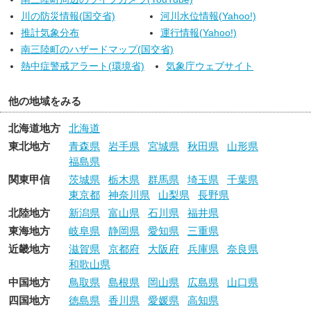
す。また南部では、雷を伴って激しく降る所があるでしょう。
川の防災情報(国交省)
河川水位情報(Yahoo!)
推計気象分布
運行情報(Yahoo!)
南三陸町のハザードマップ(国交省)
熱中症警戒アラート(環境省)
気象庁ウェブサイト
他の地域をみる
北海道地方
北海道
東北地方
青森県
岩手県
宮城県
秋田県
山形県
福島県
関東甲信
茨城県
栃木県
群馬県
埼玉県
千葉県
東京都
神奈川県
山梨県
長野県
北陸地方
新潟県
富山県
石川県
福井県
東海地方
岐阜県
静岡県
愛知県
三重県
近畿地方
滋賀県
京都府
大阪府
兵庫県
奈良県
和歌山県
中国地方
鳥取県
島根県
岡山県
広島県
山口県
四国地方
徳島県
香川県
愛媛県
高知県