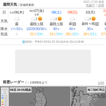
06日 17:00 発表
週間天気
/ 宮城県東部
気象庁
/
説明
07(金)
1
明日
日
06(木)
08(土)
09(日)
10(月)
今日
立秋
|
|
|
天気
曇
曇時々晴
曇時々晴
曇
曇時々晴
C
A
降水
-/-/-/10
10/20/30/30
40
40
30
％
％
％
％
％
気温
-
/
-
31
/
23
31
/
24
28
/
22
26
/
21
27
℃
℃
℃
℃
℃
℃
℃
℃
暦
(06日)・平年27.4
℃
/21.4
℃
日の出4:41 日の入18:40
雨雲レーダー
/ ～15時間先まで
説明
mm/h
06日 20:55/現在
南三陸町周辺
■
<1
■
<5
■
<10
■
<20
■
<30
■
<50
■
<80