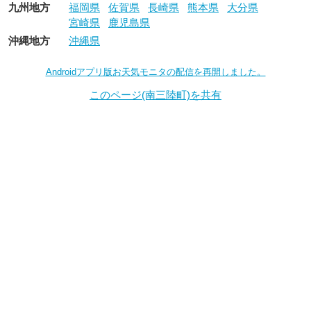
九州地方
福岡県
佐賀県
長崎県
熊本県
大分県
宮崎県
鹿児島県
沖縄地方
沖縄県
Androidアプリ版お天気モニタの配信を再開しました。
このページ(南三陸町)を共有
お天気モニタ
お天気モニタについて
｜
お知らせ
｜
Androidアプリ
運営者情報
｜
利用規約
｜
プライバシーポリシー