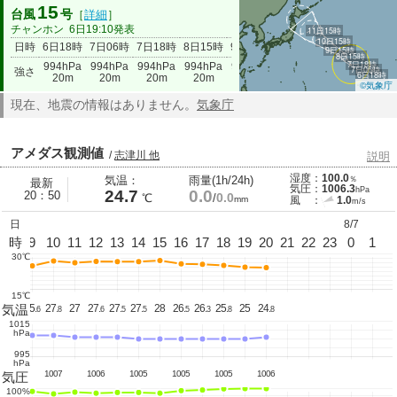
15
台風
号
［
詳細
］
チャンホン
6日19:10発表
11日15時
10日15時
日時
6日18時
7日06時
7日18時
8日15時
9日15時
10日15時
11日15時
9日15時
8日15時
7日18時
994hPa
994hPa
994hPa
994hPa
994hPa
994hPa
994hPa
7日06時
強さ
6日18時
20m
20m
20m
20m
20m
20m
20m
©気象庁
現在、地震の情報はありません。
気象庁
アメダス観測値
/
志津川 他
説明
湿度：
100.0
気温：
雨量(1h/24h)
％
最新
気圧：
1006.3
hPa
24.7
0.0
20：50
0.0
℃
/
mm
風 ：
1.0
m/s
日
8/7
8
時
9
10
11
12
13
14
15
16
17
18
19
20
21
22
23
0
1
30℃
15℃
気温
24.
25.
27.
27
27.
27.
27.
28
26.
26.
25.
25
24.
9
6
8
6
5
5
5
3
8
8
1015
hPa
995
hPa
1007
1007
1006
1005
1005
1005
1006
気圧
100%