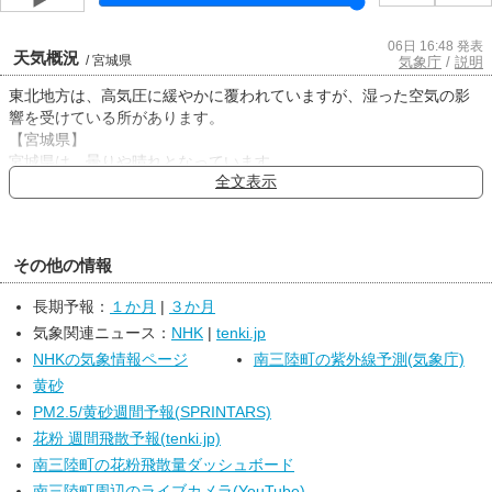
06日 16:48 発表
天気概況
/ 宮城県
気象庁
/
説明
東北地方は、高気圧に緩やかに覆われていますが、湿った空気の影
響を受けている所があります。
【宮城県】
宮城県は、曇りや晴れとなっています。
全文表示
６日夜は、湿った空気や気圧の谷の影響により、曇りでしょう。
７日は、湿った空気や気圧の谷の影響により、曇りで、雷を伴って
激しく降る所がある見込みです。日中は高気圧に覆われるため、晴
れる所があるでしょう。
その他の情報
＜天気変化等の留意点＞
７日は、大雨による低い土地の浸水、土砂災害、落雷に注意してく
長期予報：
１か月
|
３か月
ださい。
気象関連ニュース：
NHK
|
tenki.jp
【東北地方】
東北地方は、晴れや曇りで、南部では雨や雷雨となっている所があ
NHKの気象情報ページ
南三陸町の紫外線予測(気象庁)
ります。
黄砂
６日夜は、高気圧に緩やかに覆われるため、概ね晴れますが、湿っ
PM2.5/黄砂週間予報(SPRINTARS)
た空気や気圧の谷の影響により、曇りで雨や雷雨の所があるでしょ
花粉 週間飛散予報(tenki.jp)
う。
南三陸町の花粉飛散量ダッシュボード
７日は、高気圧に緩やかに覆われるため、概ね晴れますが、湿った
空気や気圧の谷の影響により、曇りで雨の降る所がある見込みで
南三陸町周辺のライブカメラ(YouTube)