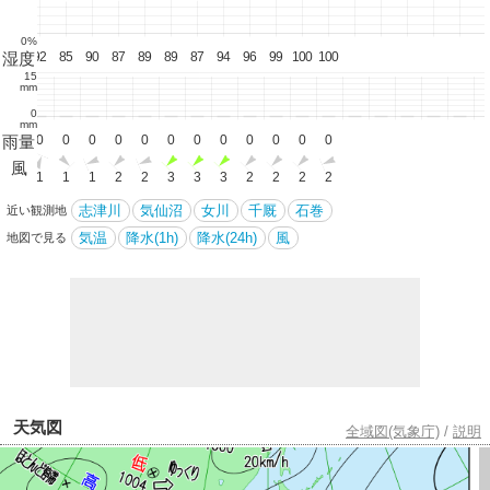
0%
湿度
95
92
85
90
87
89
89
87
94
96
99
100
100
15
mm
0
mm
雨量
0
0
0
0
0
0
0
0
0
0
0
0
0
風
1
1
1
1
2
2
3
3
3
2
2
2
2
志津川
気仙沼
女川
千厩
石巻
近い観測地
気温
降水(1h)
降水(24h)
風
地図で見る
天気図
全域図(気象庁)
/
説明