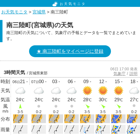
お天気モニタ
お天気モニタ
>
宮城県
> 南三陸町
南三陸町(宮城県)の天気
南三陸町の天気について、気象庁の予報とデータを一覧でまとめていま
す。
★ 南三陸町をマイページに登録
06日 17:00 発表
3時間天気
/ 宮城県東部
気象庁
/
説明
時刻
21 -
00 -
03 -
06 -
09 -
12 -
15 -
18 -
06
07
日
日
天気
気温
24
24
24
24
28
30
29
27
℃
℃
℃
℃
℃
℃
℃
℃
風
m/s
3-5
0-2
0-2
0-2
3-5
3-5
3-5
0-2
分布
雨量