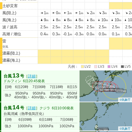
土砂災害
風(陸上)
1
0
1
1
2
3
3
2
m
m
m
m
m
m
m
風(海上)
9
8
8
8
8
10
10
10
m
m
m
m
m
m
m
波 / 波高
2.5
2.5
2.5
2.5
2.5
2.5
2.5
2.5
m
m
m
m
m
m
m
高潮 / 潮位
0.4
0.3
-0.1
-0.3
0.0
0.0
0.1
0.3
m
m
m
m
m
m
m
雷
突風
濃霧(陸上)
濃霧(海上)
凡例：
LV2
LV3
LV4
LV5
13
台風
号
［
詳細
］
ドルフィン
6日20:45発表
11日15時
日時
6日20時
7日06時
7日18時
8日15時
9日15時
10日15時
11日15
10日15時
9日15時
8日15時
7日18時
7日06時
6日20時
950hPa
950hPa
950hPa
950hPa
965hPa
980hPa
985hPa
強さ
40m/強い
40m/強い
40m/強い
40m/強い
30m
20m
18m
©気象庁
14
台風
号
［
詳細
］
クジラ
6日10:00発表
台風消滅（熱帯低気圧化）
日時
6日09時
6日18時
7日06時
強さ
1000hPa
1000hPa
1002hPa
©気象庁
6日09時
6日18時
7日06時