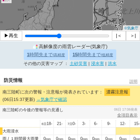
■
80<
©気象庁
▶再生
|＜
＞|
高解像度の雨雲レーダー(気象庁)
1
時間先まで
15
時間先まで
/高精度
/低精度
その他の災害マップ ：
土砂災害
|
浸水害
|
洪水
防災情報
説明
南三陸町に次の警報・注意報が発表されています：
濃霧注意報
(06日15:37更新)
→気象庁で確認
南三陸町の今後の警報等の見通し
06日 17:06発表
全項目表示
18-
21-
0-
3-
6-
9-
12-
15-
6日
7日
大雨浸水
雨 / １時間最大雨量
0
0
0
0
0
0
0
0
mm
mm
mm
mm
mm
mm
mm
m