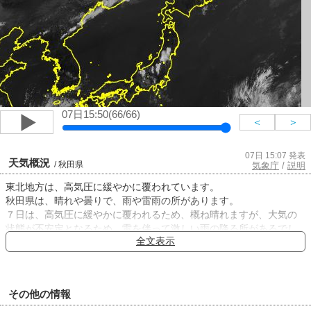
07日15:50(66/66)
＜
＞
07日 15:07 発表
天気概況
/ 秋田県
気象庁
/
説明
東北地方は、高気圧に緩やかに覆われています。
秋田県は、晴れや曇りで、雨や雷雨の所があります。
７日は、高気圧に緩やかに覆われるため、概ね晴れますが、大気の
状態が不安定となるため、雷を伴って激しい雨の降る所があるでし
全文表示
ょう。
８日は、高気圧に緩やかに覆われるため、晴れますが、午後は、気
圧の谷や湿った空気の影響により、曇りで、雨や雷雨の所がある見
込みです。
その他の情報