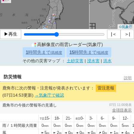
■
80<
©気象庁
▶再生
|＜
＞|
高解像度の雨雲レーダー(気象庁)
1
時間先まで
15
時間先まで
/高精度
/低精度
その他の災害マップ ：
土砂災害
|
浸水害
|
洪水
防災情報
説明
鹿角市に次の警報・注意報が発表されています：
雷注意報
(07日14:53更新)
→気象庁で確認
鹿角市の今後の警報等の見通し
07日 11:00発表
全項目表示
15-
18-
21-
0-
3-
6-
9-
12-
7日
8日
雨 / １時間最大雨量
0
0
0
0
0
0
0
5
mm
mm
mm
mm
mm
mm
mm
mm
風
5
2
0
0
0
0
1
4
m
m
m
m
m
m
m
m