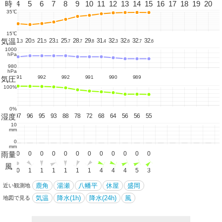
3
時
4
5
6
7
8
9
10
11
12
13
14
15
16
17
18
19
20
35℃
15℃
気温
21.
21.
20.
21.
23.
25.
28.
29.
31.
32.
32.
32.
32.
6
3
5
5
1
7
7
8
4
3
6
7
6
1000
hPa
980
hPa
991
992
992
991
990
989
気圧
100%
0%
湿度
94
97
96
95
93
88
78
72
68
64
56
56
55
10
mm
0
mm
雨量
0
0
0
0
0
0
0
0
0
0
0
0
0
風
0
0
1
1
1
1
1
1
4
4
4
5
3
鹿角
湯瀬
八幡平
休屋
盛岡
近い観測地
気温
降水(1h)
降水(24h)
風
地図で見る