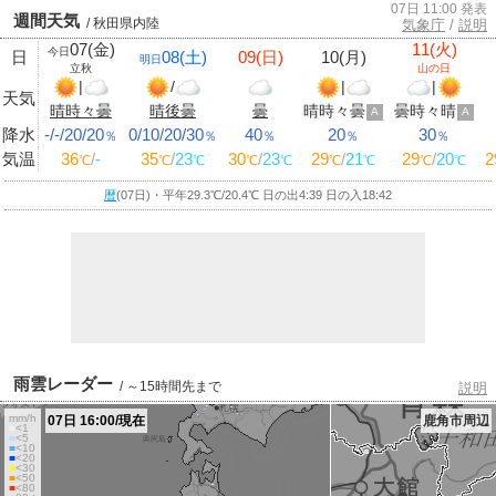
07日 11:00 発表
週間天気
/ 秋田県内陸
気象庁
/
説明
07(金)
11(火)
今日
日
08(土)
09(日)
10(月)
明日
立秋
山の日
|
/
|
|
天気
晴時々曇
晴後曇
曇
晴時々曇
曇時々晴
A
A
降水
-/-/20/20
0/10/20/30
40
20
30
％
％
％
％
％
気温
36
/
-
35
/
23
30
/
23
29
/
21
29
/
20
2
℃
℃
℃
℃
℃
℃
℃
℃
℃
暦
(07日)・平年29.3
℃
/20.4
℃
日の出4:39 日の入18:42
雨雲レーダー
/ ～15時間先まで
説明
mm/h
07日 16:00/現在
鹿角市周辺
■
<1
■
<5
■
<10
■
<20
■
<30
■
<50
■
<80