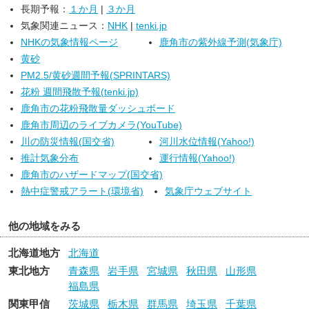
長期予報：
１か月
|
３か月
気象関連ニュース：
NHK
|
tenki.jp
NHKの気象情報ページ
鹿角市の紫外線予測(気象庁)
黄砂
PM2.5/黄砂週間予報(SPRINTARS)
花粉 週間飛散予報(tenki.jp)
鹿角市の花粉飛散量ダッシュボード
鹿角市周辺のライブカメラ(YouTube)
川の防災情報(国交省)
河川水位情報(Yahoo!)
推計気象分布
運行情報(Yahoo!)
鹿角市のハザードマップ(国交省)
熱中症警戒アラート(環境省)
気象庁ウェブサイト
他の地域をみる
北海道地方
北海道
東北地方
青森県
岩手県
宮城県
秋田県
山形県
福島県
関東甲信
茨城県
栃木県
群馬県
埼玉県
千葉県