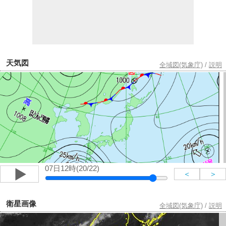
天気図
全域図(気象庁)
/
説明
07日12時(20/22)
＜
＞
衛星画像
全域図(気象庁)
/
説明