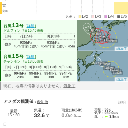
雷
突風
凡例：
LV2
LV3
LV4
LV5
13
台風
号
［
詳細
］
ドルフィン
7日15:45発表
12日15時
11日15時
日時
7日15時
8日03時
8日15時
9日15時
10日15時
10日15時
9日15時
8日15時
8日03時
7日15時
935hPa
935hPa
935hPa
940hPa
975hPa
強さ
45m/非常に強い
45m/非常に強い
45m/非常に強い
40m/強い
20m
©気象庁
15
台風
号
［
詳細
］
チャンホン
7日13:05発表
12日09時
11日09時
日時
7日12時
8日00時
8日12時
9日09時
10日09時
11日09時
12日09時
10日09時
9日09時
8日12時
8日00時
7日12時
994hPa
994hPa
994hPa
994hPa
994hPa
990hPa
994hPa
強さ
20m
18m
18m
18m
18m
20m
18m
©気象庁
現在、地震の情報はありません。
気象庁
アメダス観測値
/
鹿角 他
説明
湿度：
56
気温：
雨量(1h/24h)
％
最新
気圧：
989.0
hPa
32.6
0.0
15：50
0.0
℃
/
mm
風 ：
3.8
m/s
日