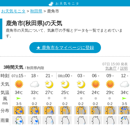
お天気モニタ
お天気モニタ
>
秋田県
> 鹿角市
鹿角市(秋田県)の天気
鹿角市の天気について、気象庁の予報とデータを一覧でまとめていま
す。
★ 鹿角市をマイページに登録
07日 15:00 発表
3時間天気
/ 秋田県内陸
気象庁
/
説明
時刻
15 -
18 -
21 -
00 -
03 -
06 -
09 -
12 -
07
08
日
日
天気
気温
34
33
27
25
24
24
29
34
℃
℃
℃
℃
℃
℃
℃
℃
風
m/s
3-5
0-2
0-2
0-2
0-2
0-2
0-2
3-5
分布
雨量