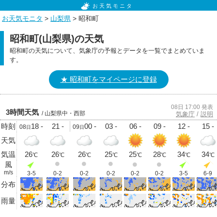
お天気モニタ
お天気モニタ
>
山梨県
> 昭和町
昭和町(山梨県)の天気
昭和町の天気について、気象庁の予報とデータを一覧でまとめていま
す。
★ 昭和町をマイページに登録
08日 17:00 発表
3時間天気
/ 山梨県中・西部
気象庁
/
説明
時刻
18 -
21 -
00 -
03 -
06 -
09 -
12 -
15 -
08
09
日
日
天気
気温
26
26
26
25
25
28
34
34
℃
℃
℃
℃
℃
℃
℃
℃
風
m/s
3-5
0-2
0-2
0-2
0-2
0-2
3-5
6-9
分布
雨量