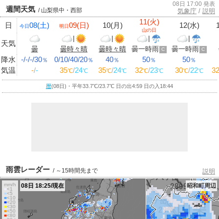
08日 17:00 発表
週間天気
/ 山梨県中・西部
気象庁
/
説明
11(火)
日
08(土)
09(日)
10(月)
12(水)
今日
明日
山の日
|
|
|
|
天気
曇
曇時々晴
曇時々晴
曇一時雨
曇一時雨
C
C
降水
-/-/-/30
0/10/40/20
40
50
50
％
％
％
％
％
気温
-
/
-
35
/
24
35
/
24
32
/
23
30
/
22
3
℃
℃
℃
℃
℃
℃
℃
℃
暦
(08日)・平年33.7
℃
/23.7
℃
日の出4:59 日の入18:44
雨雲レーダー
/ ～15時間先まで
説明
mm/h
08日 18:25/現在
昭和町周辺
■
<1
■
<5
■
<10
■
<20
■
<30
■
<50
■
<80