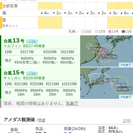
土砂災害
風
4
2
2
2
2
2
3
6
m
m
m
m
m
m
m
m
雷
竜巻,ひょう
凡例：
LV2
LV3
LV4
LV5
13
台風
号
［
詳細
］
ドルフィン
8日17:45発表
11日15時
日時
8日17時
9日03時
9日15時
10日15時
11日15時
10日15時
9日15時
9日03時
8日17時
945hPa
950hPa
960hPa
985hPa
強さ
990hPa
45m/非常に強い
40m/強い
40m/強い
20m
©気象庁
15
台風
号
［
詳細
］
チャンホン
8日16:05発表
11日15時
12日15時
13日15時
日時
8日15時
9日03時
9日15時
10日15時
11日15時
12日15時
13日15時
10日15時
8日15時
9日15時
9日03時
994hPa
994hPa
990hPa
990hPa
990hPa
994hPa
強さ
998hPa
18m
18m
20m
20m
20m
18m
©気象庁
現在、地震の情報はありません。
気象庁
アメダス観測値
/
甲府
説明
湿度：
84.0
気温：
雨量(1h/24h)
％
最新
気圧：
976.5
hPa