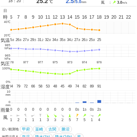
25.2
2.5
18：20
5.0
℃
/
mm
風 ：
3.0
m/s
日
5
時
6
7
8
9
10
11
12
13
14
15
16
17
18
19
20
21
22
40℃
20℃
気温
25.
25.
26.
27.
29.
31.
32.
34.
35.
34.
27.
26.
25.
25
4
6
6
9
5
2
8
6
6
2
8
3
8
985
hPa
965
hPa
978
977
977
975
973
974
976
気圧
100%
0%
湿度
84
84
79
72
66
58
53
48
45
49
74
82
89
91
10
mm
0
mm
雨量
0
0
0
0
0
0
0
0
0
0
0.
1.
0.
2.
5
5
5
5
風
1
1
2
1
1
1
3
3
2
5
7
5
1
4
甲府
韮崎
古関
勝沼
近い観測地
気温
降水(1h)
降水(24h)
風
地図で見る