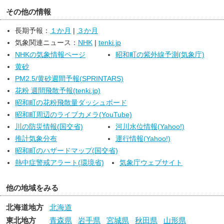
伴った激しい雨の降る所がある見込みです。
その他の情報
９日は、高気圧に緩やかに覆われますが、気圧の谷や湿った空気
の影響を受ける見込みです。このため、曇りで朝から昼過ぎは晴れ
長期予報：
１か月
|
３か月
ますが、昼過ぎから雷を伴った激しい雨の降る所があるでしょう。
気象関連ニュース：
NHK
|
tenki.jp
NHKの気象情報ページ
昭和町の紫外線予測(気象庁)
黄砂
PM2.5/黄砂週間予報(SPRINTARS)
花粉 週間飛散予報(tenki.jp)
昭和町の花粉飛散量ダッシュボード
昭和町周辺のライブカメラ(YouTube)
川の防災情報(国交省)
河川水位情報(Yahoo!)
推計気象分布
運行情報(Yahoo!)
昭和町のハザードマップ(国交省)
熱中症警戒アラート(環境省)
気象庁ウェブサイト
他の地域をみる
北海道地方
北海道
東北地方
青森県
岩手県
宮城県
秋田県
山形県