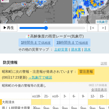
■
80<
©気象庁
▶再生
|＜
＞|
高解像度の雨雲レーダー(気象庁)
1
時間先まで
15
時間先まで
/高精度
/低精度
その他の災害マップ ：
土砂災害
|
浸水害
|
洪水
防災情報
説明
昭和町に次の警報・注意報が発表されています：
雷注意報
(08日17:23更新)
→気象庁で確認
昭和町の今後の警報等の見通し
08日 17:00発表
全項目表示
18-
21-
0-
3-
6-
9-
12-
15-
8日
9日
大雨浸水
雨 / １時間最大雨量
30
0
0
0
0
0
0
5
mm
mm
mm
mm
mm
mm
mm
mm