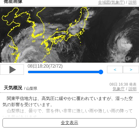
衛星画像
全域図(気象庁)
/
説明
08日18:20(72/72)
＜
＞
08日 16:38 発表
天気概況
/ 山梨県
気象庁
/
説明
関東甲信地方は、高気圧に緩やかに覆われていますが、湿った空
気の影響を受けています。
山梨県は、曇りで、雷を伴い非常に激しい雨や激しい雨の降って
いる所があります。
全文表示
８日は、気圧の谷や湿った空気の影響を受ける見込みです。この
ため、中・西部は曇りで、夜のはじめ頃にかけて雷を伴った非常に
激しい雨の降る所があるでしょう。東部・富士五湖は曇りで、雷を